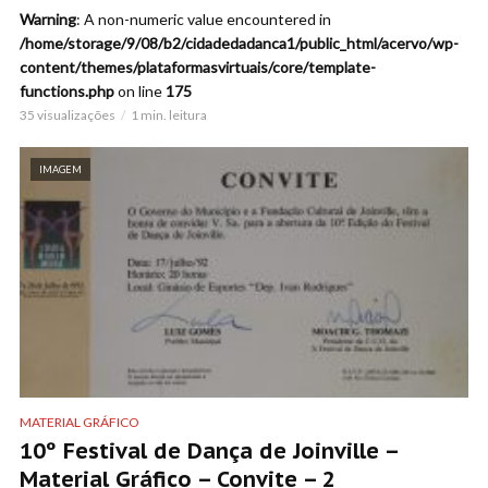
Warning
: A non-numeric value encountered in
/home/storage/9/08/b2/cidadedadanca1/public_html/acervo/wp-
content/themes/plataformasvirtuais/core/template-
functions.php
on line
175
35 visualizações
1 min. leitura
IMAGEM
MATERIAL GRÁFICO
10º Festival de Dança de Joinville –
Material Gráfico – Convite – 2