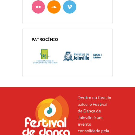
PATROCÍNIO
Dentro ou fora do
palco, o Festival
de Dança de
Joinville é um
evento
consolidado pela