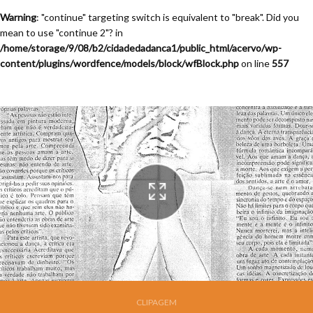
Warning
: "continue" targeting switch is equivalent to "break". Did you
mean to use "continue 2"? in
/home/storage/9/08/b2/cidadedadanca1/public_html/acervo/wp-
content/plugins/wordfence/models/block/wfBlock.php
on line
557
CLIPAGEM