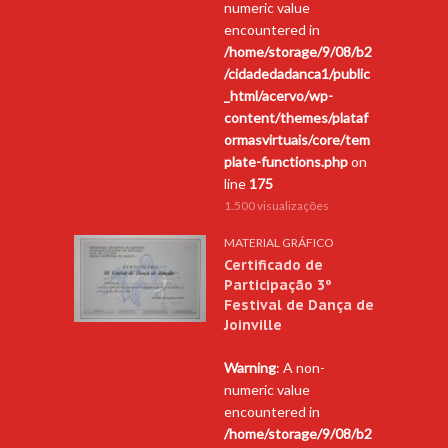
numeric value
encountered in
/home/storage/9/08/b2
/cidadedadanca1/public
_html/acervo/wp-
content/themes/plataf
ormasvirtuais/core/tem
plate-functions.php
on
line
175
1.500 visualizações
MATERIAL GRÁFICO
Certificado de
Participação 3º
Festival de Dança de
Joinville
Warning
: A non-
numeric value
encountered in
/home/storage/9/08/b2