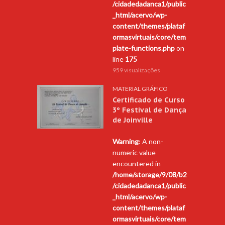
/cidadedadanca1/public
_html/acervo/wp-
content/themes/plataf
ormasvirtuais/core/tem
plate-functions.php
on
line
175
959 visualizações
MATERIAL GRÁFICO
Certificado de Curso
3º Festival de Dança
de Joinville
Warning
: A non-
numeric value
encountered in
/home/storage/9/08/b2
/cidadedadanca1/public
_html/acervo/wp-
content/themes/plataf
ormasvirtuais/core/tem