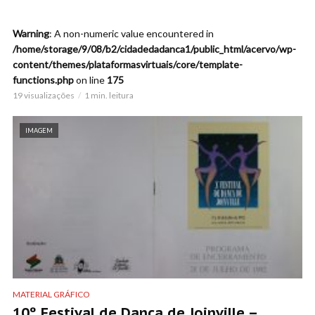
Warning
: A non-numeric value encountered in
/home/storage/9/08/b2/cidadedadanca1/public_html/acervo/wp-
content/themes/plataformasvirtuais/core/template-
functions.php
on line
175
19 visualizações
1 min. leitura
IMAGEM
MATERIAL GRÁFICO
10º Festival de Dança de Joinville –