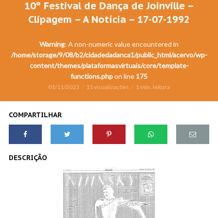
10º Festival de Dança de Joinville –
Clipagem – A Notícia – 17-07-1992
Warning
: A non-numeric value encountered in
/home/storage/9/08/b2/cidadedadanca1/public_html/acervo/wp-
content/themes/plataformasvirtuais/core/template-
functions.php
on line
175
01/11/2023
11 visualizações
1 min. leitura
COMPARTILHAR
DESCRIÇÃO