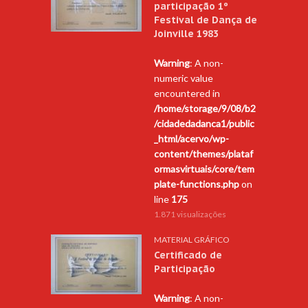
participação 1º
Festival de Dança de
Joinville 1983
Warning
: A non-
numeric value
encountered in
/home/storage/9/08/b2
/cidadedadanca1/public
_html/acervo/wp-
content/themes/plataf
ormasvirtuais/core/tem
plate-functions.php
on
line
175
1.871 visualizações
MATERIAL GRÁFICO
Certificado de
Participação
Warning
: A non-