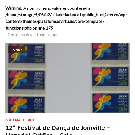
Warning
: A non-numeric value encountered in
/home/storage/9/08/b2/cidadedadanca1/public_html/acervo/wp-
content/themes/plataformasvirtuais/core/template-
functions.php
on line
175
47 visualizações
1 min. leitura
IMAGEM
MATERIAL GRÁFICO
12º Festival de Dança de Joinville –