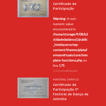
Certificado de
Participação
Warning
: A non-
numeric value
encountered in
/home/storage/9/08/b2
/cidadedadanca1/public
_html/acervo/wp-
content/themes/plataf
ormasvirtuais/core/tem
plate-functions.php
on
line
175
1.511 visualizações
MATERIAL GRÁFICO
Certificado de
Participação 3º
Festival de Dança de
Joinville