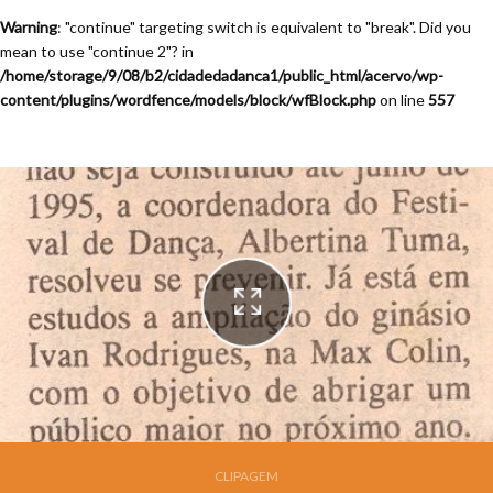
Warning
: "continue" targeting switch is equivalent to "break". Did you
mean to use "continue 2"? in
/home/storage/9/08/b2/cidadedadanca1/public_html/acervo/wp-
content/plugins/wordfence/models/block/wfBlock.php
on line
557
Festival de Dança de Joinville - 12a. Edição - 1994
CLIPAGEM