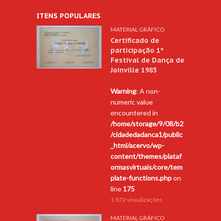
ITENS POPULARES
MATERIAL GRÁFICO
Certificado de
participação 1º
Festival de Dança de
Joinville 1983
Warning
: A non-
numeric value
encountered in
/home/storage/9/08/b2
/cidadedadanca1/public
_html/acervo/wp-
content/themes/plataf
ormasvirtuais/core/tem
plate-functions.php
on
line
175
1.872 visualizações
MATERIAL GRÁFICO