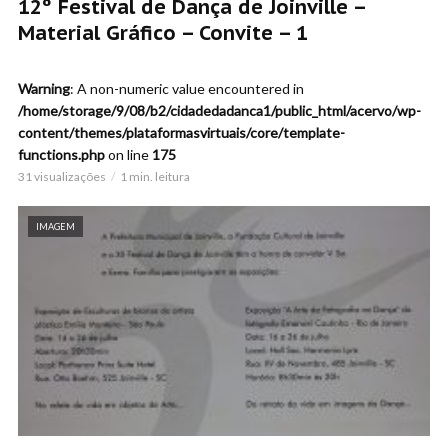
12º Festival de Dança de Joinville –
Material Gráfico – Convite – 1
Warning
: A non-numeric value encountered in
/home/storage/9/08/b2/cidadedadanca1/public_html/acervo/wp-
content/themes/plataformasvirtuais/core/template-
functions.php
on line
175
31 visualizações
1 min. leitura
IMAGEM