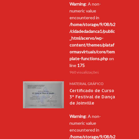
Warning
: A non-
numeric value
encountered in
/home/storage/9/08/b2
/cidadedadanca1/public
_html/acervo/wp-
content/themes/plataf
ormasvirtuais/core/tem
plate-functions.php
on
line
175
960 visualizações
MATERIAL GRÁFICO
Certificado de Curso
3º Festival de Dança
de Joinville
Warning
: A non-
numeric value
encountered in
/home/storage/9/08/b2