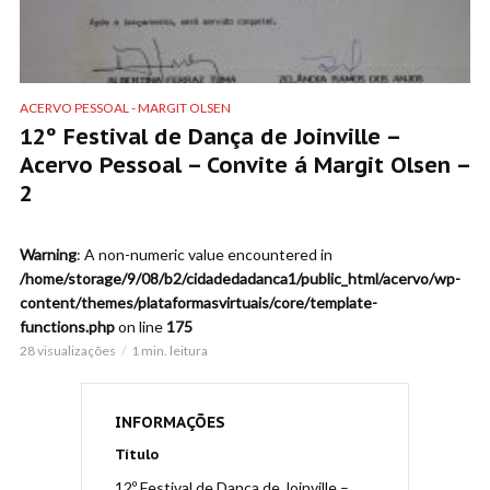
ACERVO PESSOAL - MARGIT OLSEN
12º Festival de Dança de Joinville –
Acervo Pessoal – Convite á Margit Olsen –
2
Warning
: A non-numeric value encountered in
/home/storage/9/08/b2/cidadedadanca1/public_html/acervo/wp-
content/themes/plataformasvirtuais/core/template-
functions.php
on line
175
28 visualizações
1 min. leitura
INFORMAÇÕES
Título
12º Festival de Dança de Joinville –