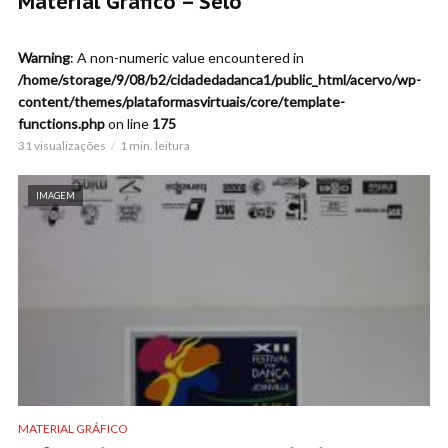
Material Gráfico – Selo
Warning
: A non-numeric value encountered in
/home/storage/9/08/b2/cidadedadanca1/public_html/acervo/wp-
content/themes/plataformasvirtuais/core/template-
functions.php
on line
175
31 visualizações
1 min. leitura
IMAGEM
MATERIAL GRÁFICO