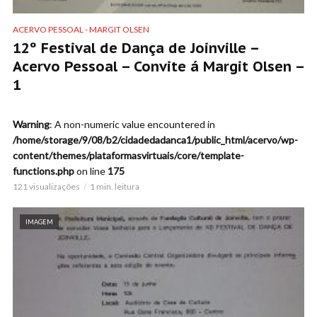
ACERVO PESSOAL - MARGIT OLSEN
12º Festival de Dança de Joinville –
Acervo Pessoal – Convite á Margit Olsen –
1
Warning
: A non-numeric value encountered in
/home/storage/9/08/b2/cidadedadanca1/public_html/acervo/wp-
content/themes/plataformasvirtuais/core/template-
functions.php
on line
175
121 visualizações
1 min. leitura
IMAGEM