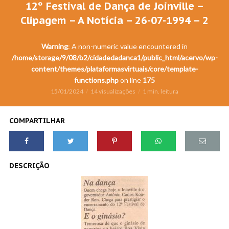
12º Festival de Dança de Joinville –
Clipagem – A Notícia – 26-07-1994 – 2
Warning
: A non-numeric value encountered in
/home/storage/9/08/b2/cidadedadanca1/public_html/acervo/wp-
content/themes/plataformasvirtuais/core/template-
functions.php
on line
175
15/01/2024
14 visualizações
1 min. leitura
COMPARTILHAR
DESCRIÇÃO