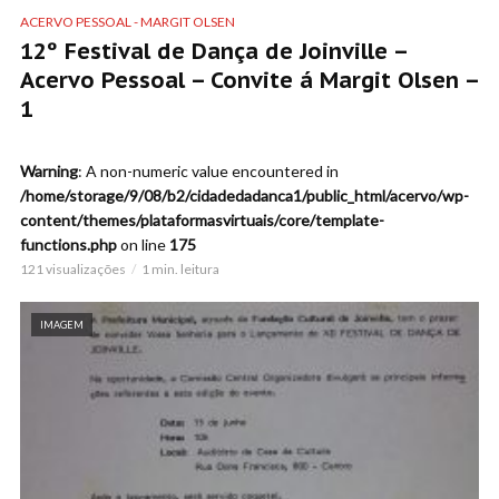
ACERVO PESSOAL - MARGIT OLSEN
12º Festival de Dança de Joinville –
Acervo Pessoal – Convite á Margit Olsen –
1
Warning
: A non-numeric value encountered in
/home/storage/9/08/b2/cidadedadanca1/public_html/acervo/wp-
content/themes/plataformasvirtuais/core/template-
functions.php
on line
175
121 visualizações
1 min. leitura
IMAGEM