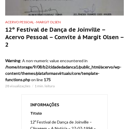
ACERVO PESSOAL - MARGIT OLSEN
12º Festival de Dança de Joinville –
Acervo Pessoal – Convite á Margit Olsen –
2
Warning
: A non-numeric value encountered in
/home/storage/9/08/b2/cidadedadanca1/public_html/acervo/wp-
content/themes/plataformasvirtuais/core/template-
functions.php
on line
175
28 visualizações
1 min. leitura
INFORMAÇÕES
Título
12º Festival de Dança de Joinville –
Clipagem – A Notícia – 27-07-1994 –