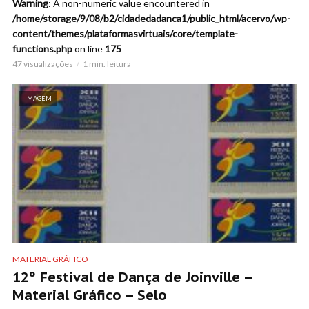
Warning
: A non-numeric value encountered in
/home/storage/9/08/b2/cidadedadanca1/public_html/acervo/wp-
content/themes/plataformasvirtuais/core/template-
functions.php
on line
175
47 visualizações
1 min. leitura
IMAGEM
MATERIAL GRÁFICO
12º Festival de Dança de Joinville –
Material Gráfico – Selo