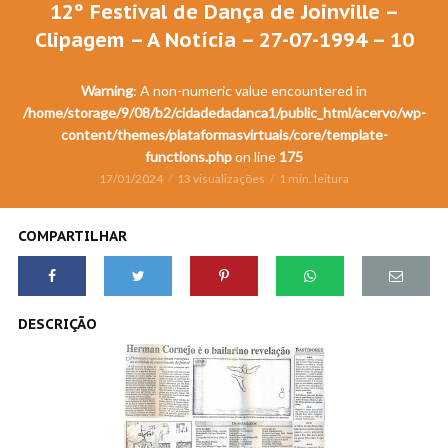
12º Festival de Dança de Joinville –
Clipagem – A Notícia – 27-07-1994 – 10
Warning
: A non-numeric value encountered in
/home/storage/9/08/b2/cidadedadanca1/public_html/acervo/wp-
content/themes/plataformasvirtuais/core/template-
functions.php
on line
175
17/01/2024
13 visualizações
1 min. leitura
COMPARTILHAR
DESCRIÇÃO