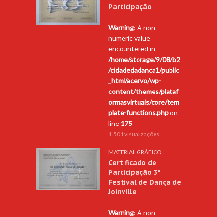
Participação
Warning
: A non-
numeric value
encountered in
/home/storage/9/08/b2
/cidadedadanca1/public
_html/acervo/wp-
content/themes/plataf
ormasvirtuais/core/tem
plate-functions.php
on
line
175
1.501 visualizações
MATERIAL GRÁFICO
Certificado de
Participação 3º
Festival de Dança de
Joinville
Warning
: A non-