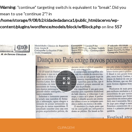
Warning
: "continue" targeting switch is equivalent to "break". Did you
mean to use "continue 2"? in
/home/storage/9/08/b2/cidadedadanca1/public_html/acervo/wp-
content/plugins/wordfence/models/block/wfBlock.php
on line
557
Festival de Dança de Joinville - 12a. Edição - 1994
CLIPAGEM