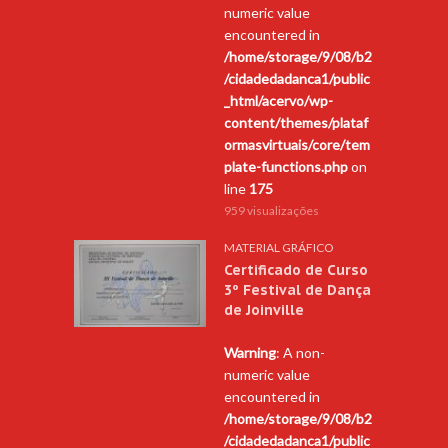
numeric value
encountered in
/home/storage/9/08/b2
/cidadedadanca1/public
_html/acervo/wp-
content/themes/plataf
ormasvirtuais/core/tem
plate-functions.php
on
line
175
959 visualizações
MATERIAL GRÁFICO
Certificado de Curso
3º Festival de Dança
de Joinville
Warning
: A non-
numeric value
encountered in
/home/storage/9/08/b2
/cidadedadanca1/public