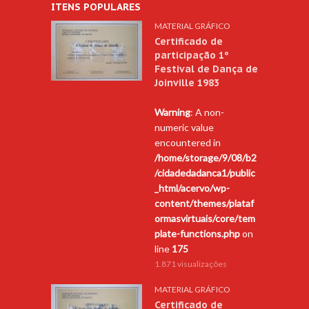
ITENS POPULARES
MATERIAL GRÁFICO
Certificado de
participação 1º
Festival de Dança de
Joinville 1983
Warning
: A non-
numeric value
encountered in
/home/storage/9/08/b2
/cidadedadanca1/public
_html/acervo/wp-
content/themes/plataf
ormasvirtuais/core/tem
plate-functions.php
on
line
175
1.871 visualizações
MATERIAL GRÁFICO
Certificado de