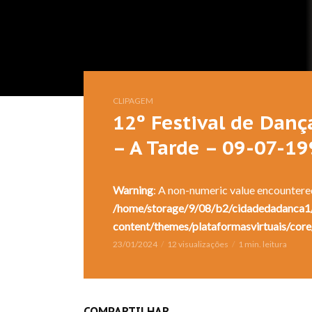
CLIPAGEM
12º Festival de Danç
– A Tarde – 09-07-1
Warning
: A non-numeric value encountere
/home/storage/9/08/b2/cidadedadanca1/
content/themes/plataformasvirtuais/core
23/01/2024
12 visualizações
1 min. leitura
COMPARTILHAR