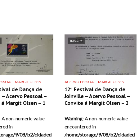
IMAGEM
SSOAL - MARGIT OLSEN
ACERVO PESSOAL - MARGIT OLSEN
tival de Dança de
12º Festival de Dança de
le – Acervo Pessoal –
Joinville – Acervo Pessoal –
 á Margit Olsen – 1
Convite á Margit Olsen – 2
: A non-numeric value
Warning
: A non-numeric value
red in
encountered in
torage/9/08/b2/cidaded
/home/storage/9/08/b2/cidaded