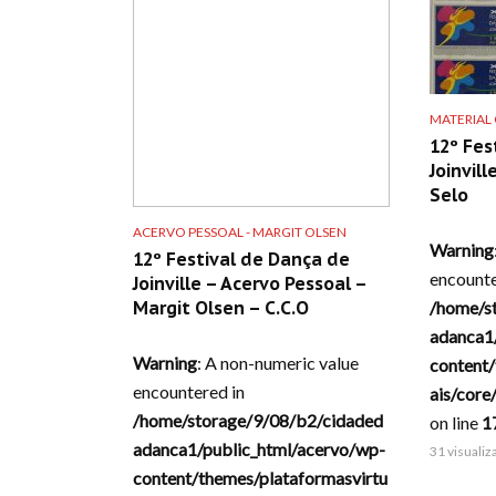
MATERIAL
12º Fes
Joinvill
Selo
ACERVO PESSOAL - MARGIT OLSEN
Warning
12º Festival de Dança de
encounte
Joinville – Acervo Pessoal –
/home/s
Margit Olsen – C.C.O
adanca1
Warning
: A non-numeric value
content/
encountered in
ais/core
/home/storage/9/08/b2/cidaded
on line
1
adanca1/public_html/acervo/wp-
31 visuali
content/themes/plataformasvirtu