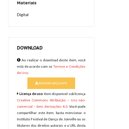
Materiais
Digital
DOWNLOAD
Ao realizar o download deste item, você
está de acordo com os
Termos e Condições
de Uso
.
BAIXAR ARQUIVO
Licença de uso:
Item disponível sob licença
Creative Commons Atribuição – Uso não-
comercial – Sem derivações 4.0
. Você pode
compartilhar este item, basta mencionar o
Instituto Festival de Dança de Joinville ou os
titulares dos direitos autorais e a URL desta