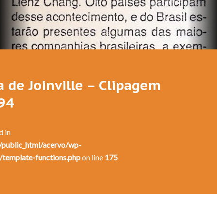
Festival de Dança de Joinville - 12a. Edição - 1994
a de Joinville – Clipagem
994
d in
public_html/acervo/wp-
/template-functions.php
on line
175