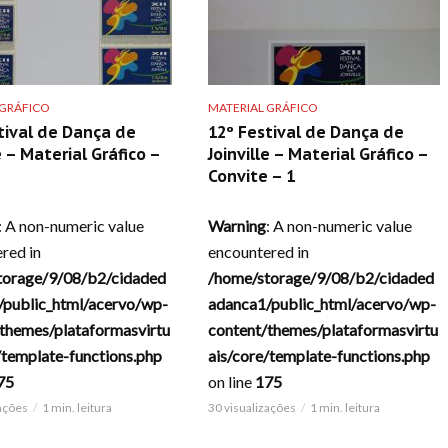
 GRÁFICO
MATERIAL GRÁFICO
tival de Dança de
12º Festival de Dança de
e – Material Gráfico –
Joinville – Material Gráfico –
Convite – 1
: A non-numeric value
Warning
: A non-numeric value
red in
encountered in
torage/9/08/b2/cidaded
/home/storage/9/08/b2/cidaded
/public_html/acervo/wp-
adanca1/public_html/acervo/wp-
themes/plataformasvirtu
content/themes/plataformasvirtu
/template-functions.php
ais/core/template-functions.php
75
on line
175
zações
1 min. leitura
30 visualizações
1 min. leitura