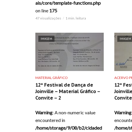
ais/core/template-functions.php
on line
175
47 visualizações
1 min. leitura
IMAGEM
IMAGEM
MATERIAL GRÁFICO
ACERVO PE
12º Festival de Dança de
12º Fes
Joinville – Material Gráfico –
Joinvil
Convite – 2
Convite
Warning
: A non-numeric value
Warning
encountered in
encounte
/home/storage/9/08/b2/cidaded
/home/s