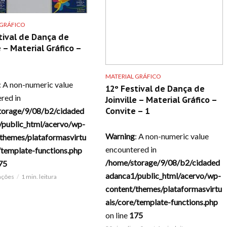
 GRÁFICO
tival de Dança de
e – Material Gráfico –
MATERIAL GRÁFICO
: A non-numeric value
12º Festival de Dança de
red in
Joinville – Material Gráfico –
torage/9/08/b2/cidaded
Convite – 1
/public_html/acervo/wp-
Warning
: A non-numeric value
themes/plataformasvirtu
encountered in
/template-functions.php
/home/storage/9/08/b2/cidaded
75
adanca1/public_html/acervo/wp-
zações
1 min. leitura
content/themes/plataformasvirtu
ais/core/template-functions.php
on line
175