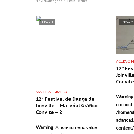
47 visualizações
1 min. leitura
IMAGEM
IMAGEM
ACERVO PE
12º Fes
Joinvil
Convite
MATERIAL GRÁFICO
Warning
12º Festival de Dança de
encounte
Joinville – Material Gráfico –
/home/s
Convite – 2
adanca1
Warning
: A non-numeric value
content/