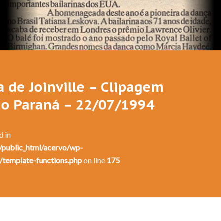
a de Joinville – Clipagem
do Paraná – 22/07/1994
d in
public_html/acervo/wp-
/template-functions.php
on line
175