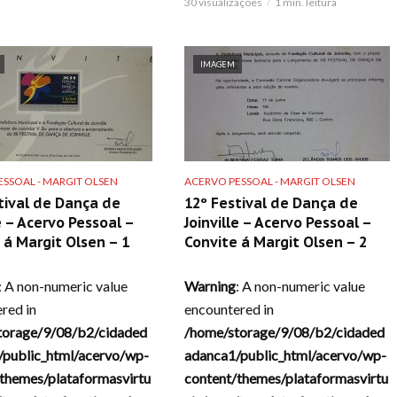
30 visualizações
1 min. leitura
IMAGEM
SSOAL - MARGIT OLSEN
ACERVO PESSOAL - MARGIT OLSEN
tival de Dança de
12º Festival de Dança de
le – Acervo Pessoal –
Joinville – Acervo Pessoal –
 á Margit Olsen – 1
Convite á Margit Olsen – 2
: A non-numeric value
Warning
: A non-numeric value
red in
encountered in
torage/9/08/b2/cidaded
/home/storage/9/08/b2/cidaded
/public_html/acervo/wp-
adanca1/public_html/acervo/wp-
themes/plataformasvirtu
content/themes/plataformasvirtu