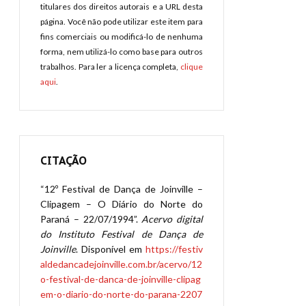
titulares dos direitos autorais e a URL desta
página. Você não pode utilizar este item para
fins comerciais ou modificá-lo de nenhuma
forma, nem utilizá-lo como base para outros
trabalhos. Para ler a licença completa,
clique
aqui
.
CITAÇÃO
“12º Festival de Dança de Joinville –
Clipagem – O Diário do Norte do
Paraná – 22/07/1994”.
Acervo digital
do Instituto Festival de Dança de
Joinville
. Disponível em
https://festiv
aldedancadejoinville.com.br/acervo/12
o-festival-de-danca-de-joinville-clipag
em-o-diario-do-norte-do-parana-2207