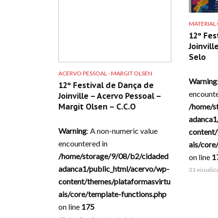
MATERIAL
12º Fes
Joinvill
Selo
ACERVO PESSOAL - MARGIT OLSEN
Warning
12º Festival de Dança de
encounte
Joinville – Acervo Pessoal –
/home/s
Margit Olsen – C.C.O
adanca1
Warning
: A non-numeric value
content/
encountered in
ais/core
/home/storage/9/08/b2/cidaded
on line
1
adanca1/public_html/acervo/wp-
31 visuali
content/themes/plataformasvirtu
ais/core/template-functions.php
on line
175