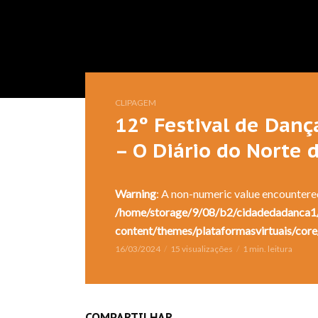
CLIPAGEM
12º Festival de Danç
– O Diário do Norte 
Warning
: A non-numeric value encountere
/home/storage/9/08/b2/cidadedadanca1/
content/themes/plataformasvirtuais/core
16/03/2024
15 visualizações
1 min. leitura
COMPARTILHAR