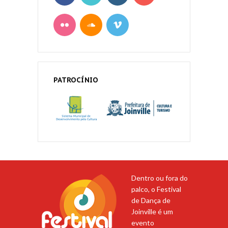
PATROCÍNIO
Dentro ou fora do
palco, o Festival
de Dança de
Joinville é um
evento