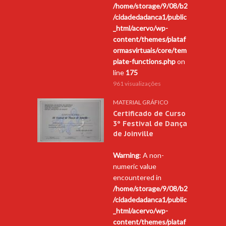
/home/storage/9/08/b2
/cidadedadanca1/public
_html/acervo/wp-
content/themes/plataf
ormasvirtuais/core/tem
plate-functions.php
on
line
175
961 visualizações
MATERIAL GRÁFICO
Certificado de Curso
3º Festival de Dança
de Joinville
Warning
: A non-
numeric value
encountered in
/home/storage/9/08/b2
/cidadedadanca1/public
_html/acervo/wp-
content/themes/plataf