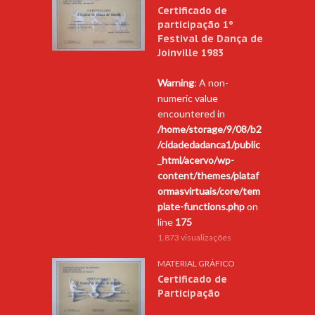
Certificado de
participação 1º
Festival de Dança de
Joinville 1983
Warning
: A non-
numeric value
encountered in
/home/storage/9/08/b2
/cidadedadanca1/public
_html/acervo/wp-
content/themes/plataf
ormasvirtuais/core/tem
plate-functions.php
on
line
175
1.873 visualizações
MATERIAL GRÁFICO
Certificado de
Participação