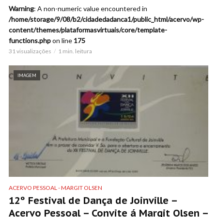
Warning
: A non-numeric value encountered in
/home/storage/9/08/b2/cidadedadanca1/public_html/acervo/wp-
content/themes/plataformasvirtuais/core/template-
functions.php
on line
175
31 visualizações
1 min. leitura
IMAGEM
ACERVO PESSOAL - MARGIT OLSEN
12º Festival de Dança de Joinville –
Acervo Pessoal – Convite á Margit Olsen –