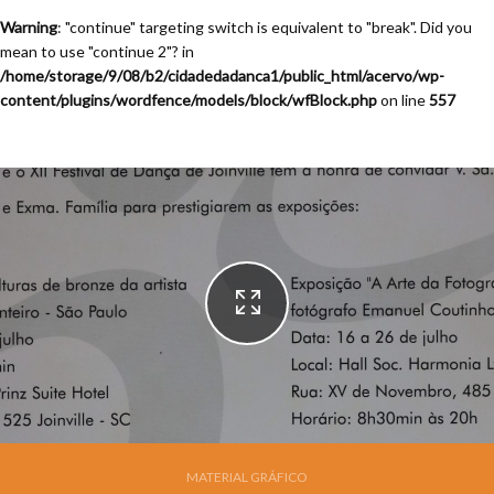
Warning
: "continue" targeting switch is equivalent to "break". Did you
mean to use "continue 2"? in
/home/storage/9/08/b2/cidadedadanca1/public_html/acervo/wp-
content/plugins/wordfence/models/block/wfBlock.php
on line
557
MATERIAL GRÁFICO