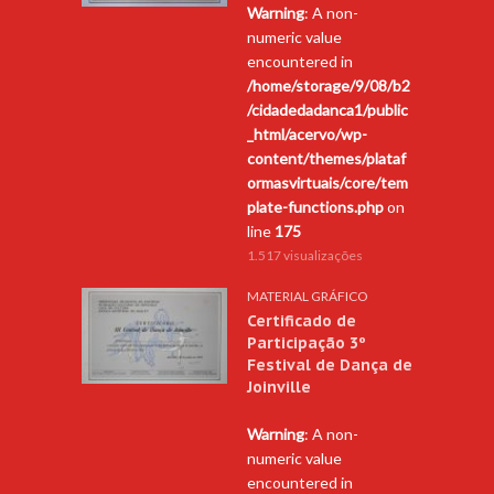
Warning
: A non-
numeric value
encountered in
/home/storage/9/08/b2
/cidadedadanca1/public
_html/acervo/wp-
content/themes/plataf
ormasvirtuais/core/tem
plate-functions.php
on
line
175
1.517 visualizações
MATERIAL GRÁFICO
Certificado de
Participação 3º
Festival de Dança de
Joinville
Warning
: A non-
numeric value
encountered in