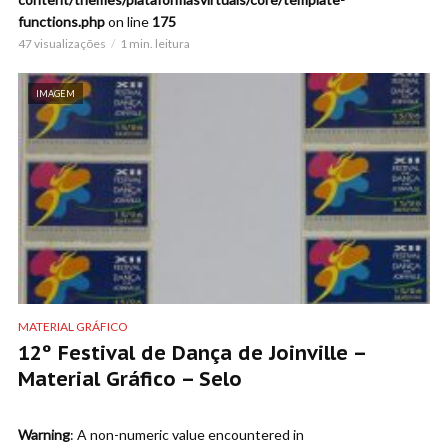
functions.php
on line
175
47 visualizações
1 min. leitura
IMAGEM
MATERIAL GRÁFICO
12º Festival de Dança de Joinville –
Material Gráfico – Selo
Warning
: A non-numeric value encountered in