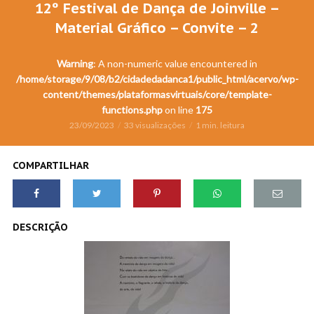
12º Festival de Dança de Joinville –
Material Gráfico – Convite – 2
Warning
: A non-numeric value encountered in
/home/storage/9/08/b2/cidadedadanca1/public_html/acervo/wp-
content/themes/plataformasvirtuais/core/template-
functions.php
on line
175
23/09/2023
33 visualizações
1 min. leitura
COMPARTILHAR
DESCRIÇÃO