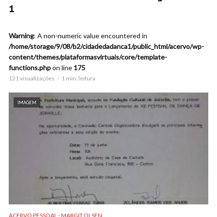
1
Warning
: A non-numeric value encountered in
/home/storage/9/08/b2/cidadedadanca1/public_html/acervo/wp-
content/themes/plataformasvirtuais/core/template-
functions.php
on line
175
121 visualizações
1 min. leitura
IMAGEM
ACERVO PESSOAL - MARGIT OLSEN