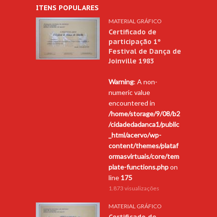
ITENS POPULARES
MATERIAL GRÁFICO
Certificado de
participação 1º
Festival de Dança de
Joinville 1983
Warning
: A non-
numeric value
encountered in
/home/storage/9/08/b2
/cidadedadanca1/public
_html/acervo/wp-
content/themes/plataf
ormasvirtuais/core/tem
plate-functions.php
on
line
175
1.873 visualizações
MATERIAL GRÁFICO
Certificado de