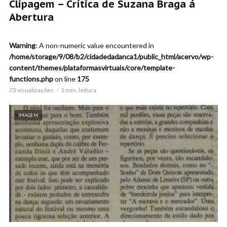
Clipagem – Crítica de Suzana Braga á
Abertura
Warning
: A non-numeric value encountered in
/home/storage/9/08/b2/cidadedadanca1/public_html/acervo/wp-
content/themes/plataformasvirtuais/core/template-
functions.php
on line
175
73 visualizações
1 min. leitura
IMAGEM