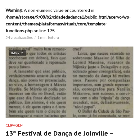
Warning
: A non-numeric value encountered in
/home/storage/9/08/b2/cidadedadanca1/public_html/acervo/wp-
content/themes/plataformasvirtuais/core/template-
functions.php
on line
175
54 visualizações
1 min. leitura
IMAGEM
CLIPAGEM
13º Festival de Dança de Joinville –