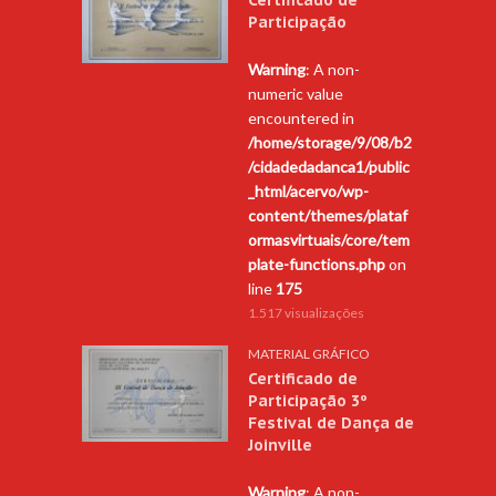
Participação
Warning
: A non-
numeric value
encountered in
/home/storage/9/08/b2
/cidadedadanca1/public
_html/acervo/wp-
content/themes/plataf
ormasvirtuais/core/tem
plate-functions.php
on
line
175
1.517 visualizações
MATERIAL GRÁFICO
Certificado de
Participação 3º
Festival de Dança de
Joinville
Warning
: A non-