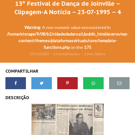
13º Festival de Dança de Joinville –
Clipagem-A Notícia – 23-07-1995 – 4
Warning
: A non-numeric value encountered in
/home/storage/9/08/b2/cidadedadanca1/public_html/acervo/wp-
content/themes/plataformasvirtuais/core/template-
functions.php
on line
175
25/11/2023
21 visualizações
1 min. leitura
COMPARTILHAR
DESCRIÇÃO