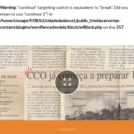
Warning
: "continue" targeting switch is equivalent to "break". Did you
mean to use "continue 2"? in
/home/storage/9/08/b2/cidadedadanca1/public_html/acervo/wp-
content/plugins/wordfence/models/block/wfBlock.php
on line
557
Festival de Dança de Joinville - 13a. Edição - 1995
CLIPAGEM