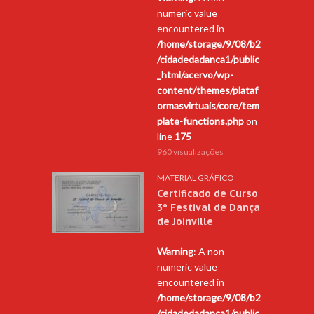
numeric value
encountered in
/home/storage/9/08/b2
/cidadedadanca1/public
_html/acervo/wp-
content/themes/plataf
ormasvirtuais/core/tem
plate-functions.php
on
line
175
960 visualizações
MATERIAL GRÁFICO
Certificado de Curso
3º Festival de Dança
de Joinville
Warning
: A non-
numeric value
encountered in
/home/storage/9/08/b2
/cidadedadanca1/public