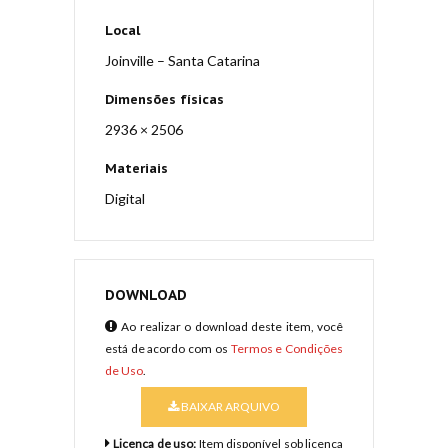
Local
Joinville – Santa Catarina
Dimensões físicas
2936 × 2506
Materiais
Digital
DOWNLOAD
Ao realizar o download deste item, você
está de acordo com os
Termos e Condições
de Uso
.
BAIXAR ARQUIVO
Licença de uso:
Item disponível sob licença