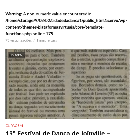
Warning
: A non-numeric value encountered in
/home/storage/9/08/b2/cidadedadanca1/public_html/acervo/wp-
content/themes/plataformasvirtuais/core/template-
functions.php
on line
175
73 visualizações
1 min. leitura
IMAGEM
CLIPAGEM
13º Festival de Dança de Joinville –