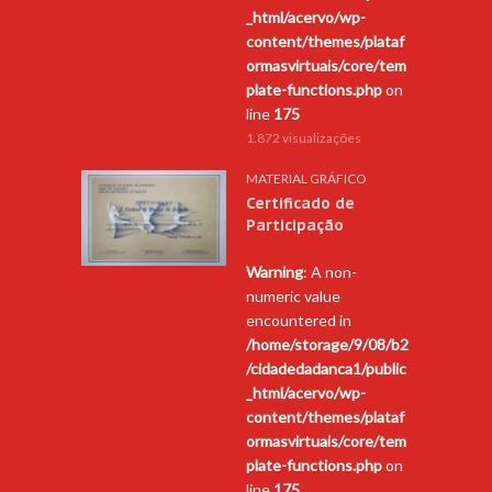
_html/acervo/wp-
content/themes/plataf
ormasvirtuais/core/tem
plate-functions.php
on
line
175
1.872 visualizações
MATERIAL GRÁFICO
Certificado de
Participação
Warning
: A non-
numeric value
encountered in
/home/storage/9/08/b2
/cidadedadanca1/public
_html/acervo/wp-
content/themes/plataf
ormasvirtuais/core/tem
plate-functions.php
on
line
175