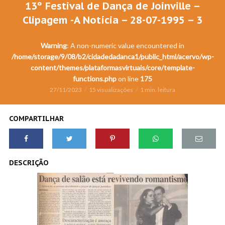
13º Festival de Dança de Joinville –
Clipagem -A Notícia – 28-07-1995 – 3
Warning
: A non-numeric value encountered in
/home/storage/9/08/b2/cidadedadanca1/public_html/acervo/wp-
content/themes/plataformasvirtuais/core/template-
functions.php
on line
175
27/11/2023
15 visualizações
1 min. leitura
COMPARTILHAR
DESCRIÇÃO