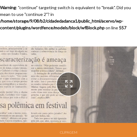
Warning
: "continue" targeting switch is equivalent to "break". Did you
mean to use "continue 2"? in
/home/storage/9/08/b2/cidadedadanca1/public_html/acervo/wp-
content/plugins/wordfence/models/block/wfBlock.php
on line
557
Festival de Dança de Joinville - 13a. Edição - 1995
CLIPAGEM