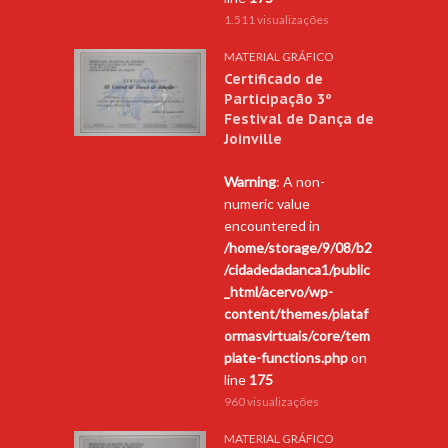
1.511 visualizações
MATERIAL GRÁFICO
Certificado de
Participação 3º
Festival de Dança de
Joinville
Warning
: A non-
numeric value
encountered in
/home/storage/9/08/b2
/cidadedadanca1/public
_html/acervo/wp-
content/themes/plataf
ormasvirtuais/core/tem
plate-functions.php
on
line
175
960 visualizações
MATERIAL GRÁFICO