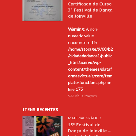
Certificado de Curso
3º Festival de Dança
de Joinville
Warning
: A non-
numeric value
encountered in
/home/storage/9/08/b2
/cidadedadanca1/public
_html/acervo/wp-
content/themes/plataf
ormasvirtuais/core/tem
plate-functions.php
on
line
175
933 visualizações
ITENS RECENTES
MATERIAL GRÁFICO
13º Festival de
Dança de Joinville –