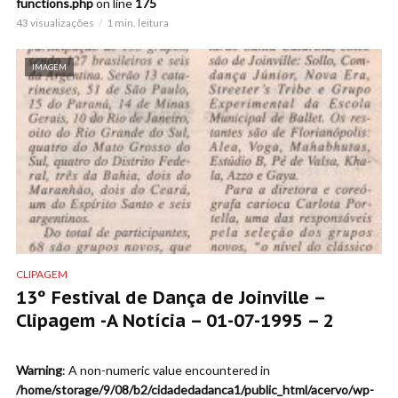
functions.php
on line
175
43 visualizações
1 min. leitura
IMAGEM
CLIPAGEM
13º Festival de Dança de Joinville –
Clipagem -A Notícia – 01-07-1995 – 2
Warning
: A non-numeric value encountered in
/home/storage/9/08/b2/cidadedadanca1/public_html/acervo/wp-