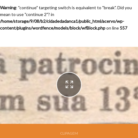
Warning
: "continue" targeting switch is equivalent to "break". Did you
mean to use "continue 2"? in
/home/storage/9/08/b2/cidadedadanca1/public_html/acervo/wp-
content/plugins/wordfence/models/block/wfBlock.php
on line
557
Festival de Dança de Joinville - 13a. Edição - 1995
CLIPAGEM