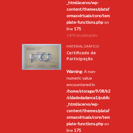
_html/acervo/wp-
content/themes/plataf
ormasvirtuais/core/tem
plate-functions.php
on
line
175
1.872 visualizações
MATERIAL GRÁFICO
Certificado de
Participação
Warning
: A non-
numeric value
encountered in
/home/storage/9/08/b2
/cidadedadanca1/public
_html/acervo/wp-
content/themes/plataf
ormasvirtuais/core/tem
plate-functions.php
on
line
175