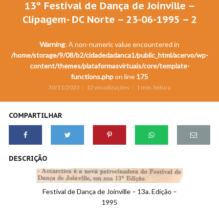
13º Festival de Dança de Joinville –
Clipagem- DC Norte – 23-06-1995 – 2
Warning
: A non-numeric value encountered in
/home/storage/9/08/b2/cidadedadanca1/public_html/acervo/wp-
content/themes/plataformasvirtuais/core/template-
functions.php
on line
175
30/11/2023
12 visualizações
1 min. leitura
COMPARTILHAR
DESCRIÇÃO
Festival de Dança de Joinville – 13a. Edição –
1995