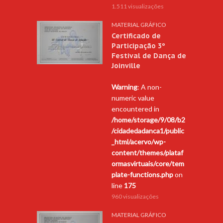
1.511 visualizações
MATERIAL GRÁFICO
Certificado de
Participação 3º
Festival de Dança de
Joinville
Warning
: A non-
numeric value
encountered in
/home/storage/9/08/b2
/cidadedadanca1/public
_html/acervo/wp-
content/themes/plataf
ormasvirtuais/core/tem
plate-functions.php
on
line
175
960 visualizações
MATERIAL GRÁFICO