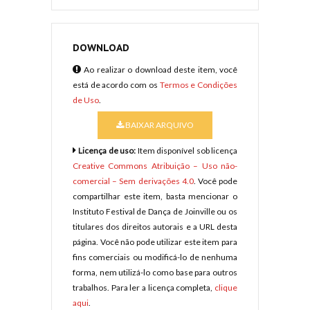
DOWNLOAD
Ao realizar o download deste item, você
está de acordo com os
Termos e Condições
de Uso
.
BAIXAR ARQUIVO
Licença de uso:
Item disponível sob licença
Creative Commons Atribuição – Uso não-
comercial – Sem derivações 4.0
. Você pode
compartilhar este item, basta mencionar o
Instituto Festival de Dança de Joinville ou os
titulares dos direitos autorais e a URL desta
página. Você não pode utilizar este item para
fins comerciais ou modificá-lo de nenhuma
forma, nem utilizá-lo como base para outros
trabalhos. Para ler a licença completa,
clique
aqui
.