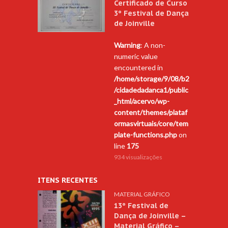
Certificado de Curso
3º Festival de Dança
de Joinville
Warning
: A non-
numeric value
encountered in
/home/storage/9/08/b2
/cidadedadanca1/public
_html/acervo/wp-
content/themes/plataf
ormasvirtuais/core/tem
plate-functions.php
on
line
175
934 visualizações
ITENS RECENTES
MATERIAL GRÁFICO
13º Festival de
Dança de Joinville –
Material Gráfico –