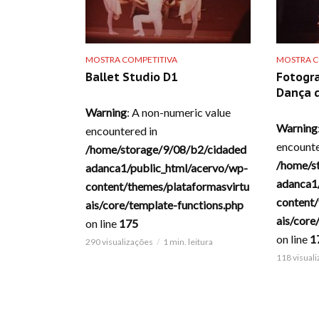
MOSTRA COMPETITIVA
MOSTRA C
Ballet Studio D1
Fotogra
Dança d
Warning
: A non-numeric value
Warning
encountered in
encounte
/home/storage/9/08/b2/cidaded
/home/s
adanca1/public_html/acervo/wp-
adanca1
content/themes/plataformasvirtu
content/
ais/core/template-functions.php
ais/core
on line
175
on line
1
290 visualizações
1 min. leitura
118 visual