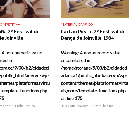
OMPETITIVA
MATERIAL GRÁFICO
fia 2º Festival de
Cartão Postal 2º Festival de
e Joinville
Dança de Joinville 1984
: A non-numeric value
Warning
: A non-numeric value
red in
encountered in
torage/9/08/b2/cidaded
/home/storage/9/08/b2/cidaded
/public_html/acervo/wp-
adanca1/public_html/acervo/wp-
themes/plataformasvirtu
content/themes/plataformasvirtu
/template-functions.php
ais/core/template-functions.php
75
on line
175
izações
1 min. leitura
418 visualizações
1 min. leitura