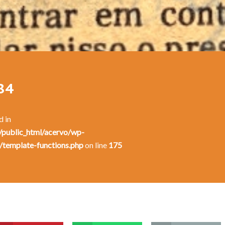
84
d in
public_html/acervo/wp-
/template-functions.php
on line
175