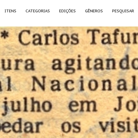
ITENS
CATEGORIAS
EDIÇÕES
GÊNEROS
PESQUISAR