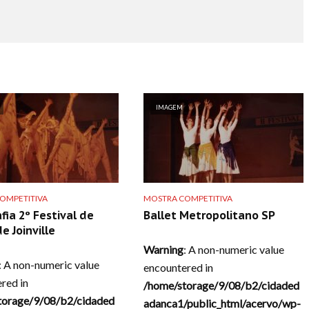
IMAGEM
OMPETITIVA
MOSTRA COMPETITIVA
fia 2º Festival de
Ballet Metropolitano SP
e Joinville
Warning
: A non-numeric value
: A non-numeric value
encountered in
red in
/home/storage/9/08/b2/cidaded
torage/9/08/b2/cidaded
adanca1/public_html/acervo/wp-