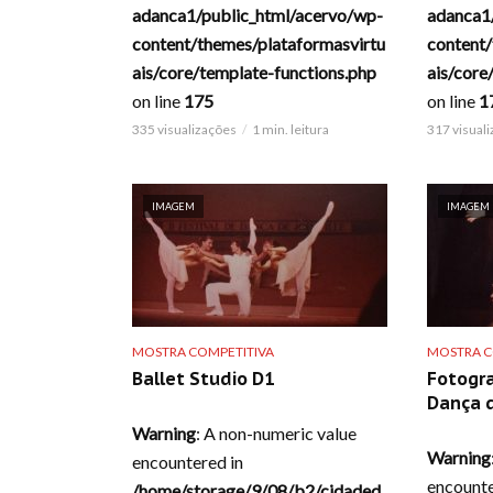
adanca1/public_html/acervo/wp-
adanca1
content/themes/plataformasvirtu
content/
ais/core/template-functions.php
ais/core
on line
175
on line
1
335 visualizações
1 min. leitura
317 visual
IMAGEM
IMAGEM
MOSTRA COMPETITIVA
MOSTRA C
Ballet Studio D1
Fotogra
Dança d
Warning
: A non-numeric value
Warning
encountered in
encounte
/home/storage/9/08/b2/cidaded