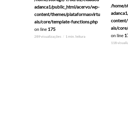
/home/s
adanca1/public_html/acervo/wp-
adanca1
content/themes/plataformasvirtu
content/
ais/core/template-functions.php
ais/core
on line
175
on line
1
289 visualizações
1 min. leitura
118 visual