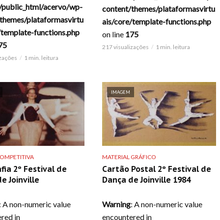
/public_html/acervo/wp-
content/themes/plataformasvirtu
themes/plataformasvirtu
ais/core/template-functions.php
/template-functions.php
on line
175
75
217 visualizações
1 min. leitura
izações
1 min. leitura
IMAGEM
OMPETITIVA
MATERIAL GRÁFICO
fia 2º Festival de
Cartão Postal 2º Festival de
e Joinville
Dança de Joinville 1984
: A non-numeric value
Warning
: A non-numeric value
red in
encountered in