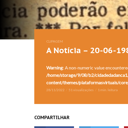
CLIPAGEM
A Notícia – 20-06-19
Warning
: A non-numeric value encountere
/home/storage/9/08/b2/cidadedadanca1/
content/themes/plataformasvirtuais/core
28/11/2022
51 visualizações
1 min. leitura
COMPARTILHAR