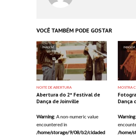
VOCÊ TAMBÉM PODE GOSTAR
IMAGEM
IMAGEM
NOITE DE ABERTURA
MOSTRA C
Abertura do 2º Festival de
Fotogra
Dança de Joinville
Dança d
Warning
: A non-numeric value
Warning
encountered in
encounte
/home/storage/9/08/b2/cidaded
/home/s