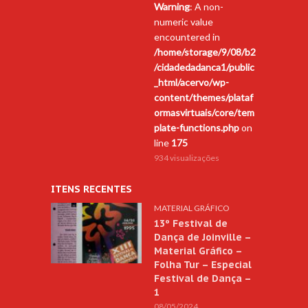
Warning
: A non-
numeric value
encountered in
/home/storage/9/08/b2
/cidadedadanca1/public
_html/acervo/wp-
content/themes/plataf
ormasvirtuais/core/tem
plate-functions.php
on
line
175
934 visualizações
ITENS RECENTES
MATERIAL GRÁFICO
13º Festival de
Dança de Joinville –
Material Gráfico –
Folha Tur – Especial
Festival de Dança –
1
08/05/2024