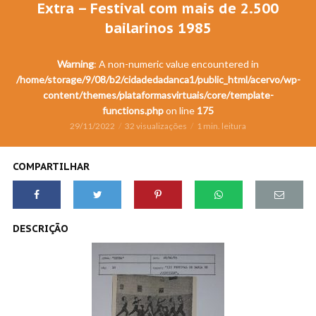
Extra – Festival com mais de 2.500
bailarinos 1985
Warning
: A non-numeric value encountered in
/home/storage/9/08/b2/cidadedadanca1/public_html/acervo/wp-
content/themes/plataformasvirtuais/core/template-
functions.php
on line
175
29/11/2022
32 visualizações
1 min. leitura
COMPARTILHAR
DESCRIÇÃO