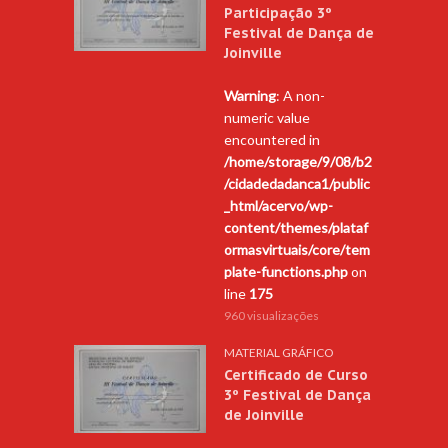
Participação 3º
Festival de Dança de
Joinville
Warning
: A non-
numeric value
encountered in
/home/storage/9/08/b2
/cidadedadanca1/public
_html/acervo/wp-
content/themes/plataf
ormasvirtuais/core/tem
plate-functions.php
on
line
175
960 visualizações
MATERIAL GRÁFICO
Certificado de Curso
3º Festival de Dança
de Joinville