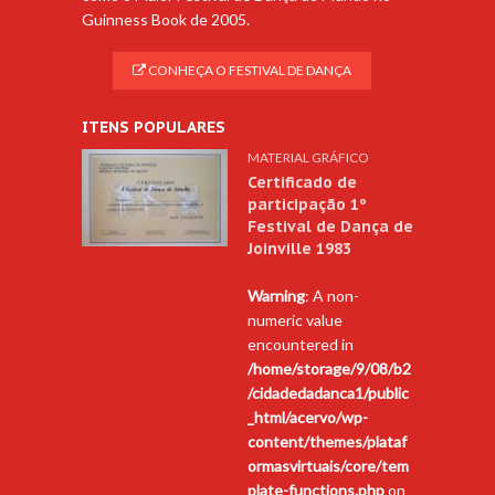
Guinness Book de 2005.
CONHEÇA O FESTIVAL DE DANÇA
ITENS POPULARES
MATERIAL GRÁFICO
Certificado de
participação 1º
Festival de Dança de
Joinville 1983
Warning
: A non-
numeric value
encountered in
/home/storage/9/08/b2
/cidadedadanca1/public
_html/acervo/wp-
content/themes/plataf
ormasvirtuais/core/tem
plate-functions.php
on