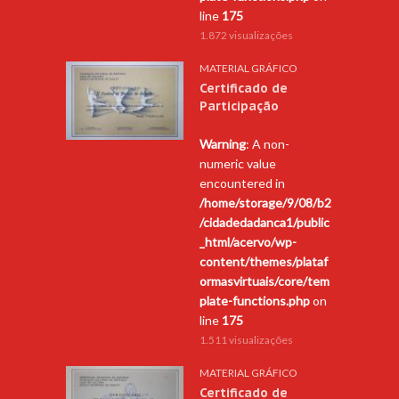
line
175
1.872 visualizações
MATERIAL GRÁFICO
Certificado de
Participação
Warning
: A non-
numeric value
encountered in
/home/storage/9/08/b2
/cidadedadanca1/public
_html/acervo/wp-
content/themes/plataf
ormasvirtuais/core/tem
plate-functions.php
on
line
175
1.511 visualizações
MATERIAL GRÁFICO
Certificado de