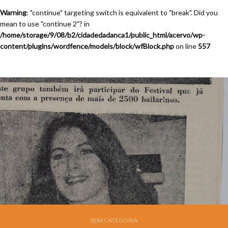
Warning
: "continue" targeting switch is equivalent to "break". Did you
mean to use "continue 2"? in
/home/storage/9/08/b2/cidadedadanca1/public_html/acervo/wp-
content/plugins/wordfence/models/block/wfBlock.php
on line
557
SEM CATEGORIA