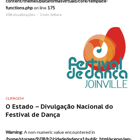
content/themes/plataformasvirtuais/core/template-
functions.php
on line
175
108 visualizações
1 min. leitura
CLIPAGEM
O Estado – Divulgação Nacional do
Festival de Dança
Warning
: A non-numeric value encountered in
/home/storage/9/08/b2/cidadedadanca1/public_html/acervo/wp-