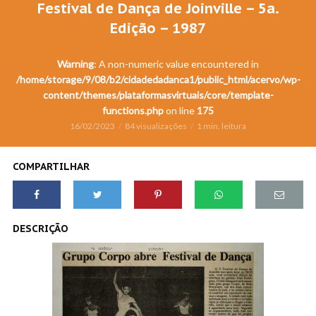
Festival de Dança de Joinville – 5a.
Edição – 1987
Warning
: A non-numeric value encountered in
/home/storage/9/08/b2/cidadedadanca1/public_html/acervo/wp-
content/themes/plataformasvirtuais/core/template-
functions.php
on line
175
16/02/2023
84 visualizações
1 min. leitura
COMPARTILHAR
DESCRIÇÃO