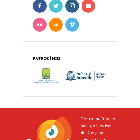
PATROCÍNIO
Dentro ou fora do
palco, o Festival
de Dança de
Joinville é um