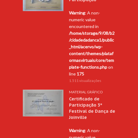
Warning
: A non-
numeric value
encountered in
/home/storage/9/08/b2
/cidadedadanca1/public
_html/acervo/wp-
content/themes/plataf
ormasvirtuais/core/tem
plate-functions.php
on
line
175
1.511 visualizações
MATERIAL GRÁFICO
Certificado de
Participação 3º
Festival de Dança de
Joinville
Warning
: A non-
numeric value