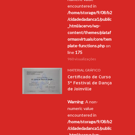
encountered in
/home/storage/9/08/b2
/cidadedadanca1/public
_html/acervo/wp-
content/themes/plataf
ormasvirtuais/core/tem
plate-functions.php
on
line
175
960 visualizações
MATERIAL GRÁFICO
Certificado de Curso
3º Festival de Dança
de Joinville
Warning
: A non-
numeric value
encountered in
/home/storage/9/08/b2
/cidadedadanca1/public
_html/acervo/wp-