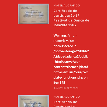
MATERIAL GRÁFICO
Certificado de
participação 1º
Festival de Dança de
Joinville 1983
Warning
: A non-
numeric value
encountered in
/home/storage/9/08/b2
/cidadedadanca1/public
_html/acervo/wp-
content/themes/plataf
ormasvirtuais/core/tem
plate-functions.php
on
line
175
1.872 visualizações
MATERIAL GRÁFICO
Certificado de
Participação