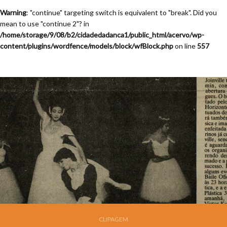
Warning
: "continue" targeting switch is equivalent to "break". Did you
mean to use "continue 2"? in
/home/storage/9/08/b2/cidadedadanca1/public_html/acervo/wp-
content/plugins/wordfence/models/block/wfBlock.php
on line
557
CLIPAGEM