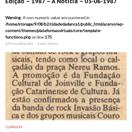
Edição – 1987 – A Notícia – 03-06-1987
Warning
: A non-numeric value encountered in
/home/storage/9/08/b2/cidadedadanca1/public_html/acervo/wp-
content/themes/plataformasvirtuais/core/template-
functions.php
on line
175
139 visualizações
1 min. leitura
CLIPAGEM