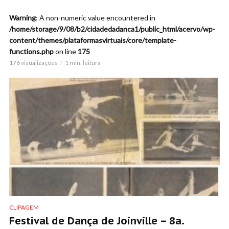
Warning
: A non-numeric value encountered in
/home/storage/9/08/b2/cidadedadanca1/public_html/acervo/wp-
content/themes/plataformasvirtuais/core/template-
functions.php
on line
175
176 visualizações
1 min. leitura
CLIPAGEM
Festival de Dança de Joinville – 8a.