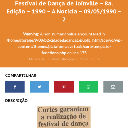
Festival de Dança de Joinville – 8a.
Edição – 1990 – A Notícia – 09/05/1990 –
2
Warning
: A non-numeric value encountered in
/home/storage/9/08/b2/cidadedadanca1/public_html/acervo/wp-
content/themes/plataformasvirtuais/core/template-
functions.php
on line
175
14/02/2023
86 visualizações
1 min. leitura
COMPARTILHAR
DESCRIÇÃO