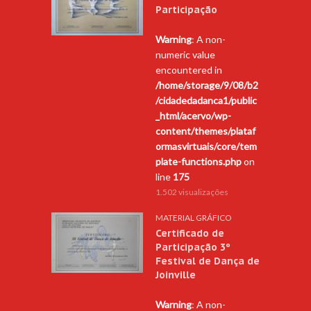
Participação
Warning
: A non-
numeric value
encountered in
/home/storage/9/08/b2
/cidadedadanca1/public
_html/acervo/wp-
content/themes/plataf
ormasvirtuais/core/tem
plate-functions.php
on
line
175
1.502 visualizações
MATERIAL GRÁFICO
Certificado de
Participação 3º
Festival de Dança de
Joinville
Warning
: A non-