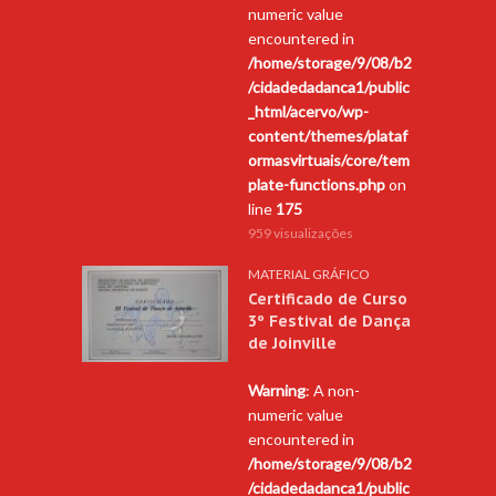
numeric value
encountered in
/home/storage/9/08/b2
/cidadedadanca1/public
_html/acervo/wp-
content/themes/plataf
ormasvirtuais/core/tem
plate-functions.php
on
line
175
959 visualizações
MATERIAL GRÁFICO
Certificado de Curso
3º Festival de Dança
de Joinville
Warning
: A non-
numeric value
encountered in
/home/storage/9/08/b2
/cidadedadanca1/public