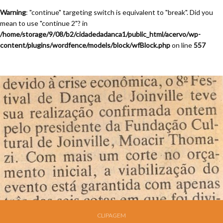
Warning
: "continue" targeting switch is equivalent to "break". Did you
mean to use "continue 2"? in
/home/storage/9/08/b2/cidadedadanca1/public_html/acervo/wp-
content/plugins/wordfence/models/block/wfBlock.php
on line
557
CLIPAGEM