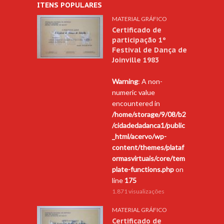
ITENS POPULARES
MATERIAL GRÁFICO
Certificado de
participação 1º
Festival de Dança de
Joinville 1983
Warning
: A non-
numeric value
encountered in
/home/storage/9/08/b2
/cidadedadanca1/public
_html/acervo/wp-
content/themes/plataf
ormasvirtuais/core/tem
plate-functions.php
on
line
175
1.871 visualizações
MATERIAL GRÁFICO
Certificado de