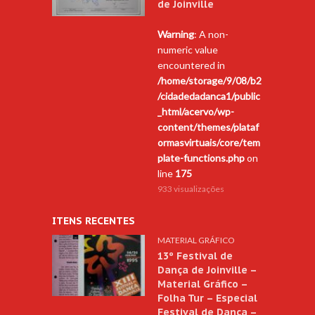
de Joinville
Warning
: A non-
numeric value
encountered in
/home/storage/9/08/b2
/cidadedadanca1/public
_html/acervo/wp-
content/themes/plataf
ormasvirtuais/core/tem
plate-functions.php
on
line
175
933 visualizações
ITENS RECENTES
MATERIAL GRÁFICO
13º Festival de
Dança de Joinville –
Material Gráfico –
Folha Tur – Especial
Festival de Dança –