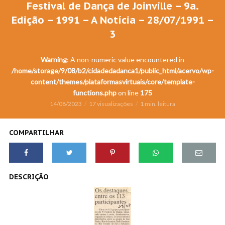
Festival de Dança de Joinville – 9a.
Edição – 1991 – A Notícia – 28/07/1991 –
3
Warning
: A non-numeric value encountered in
/home/storage/9/08/b2/cidadedadanca1/public_html/acervo/wp-
content/themes/plataformasvirtuais/core/template-
functions.php
on line
175
14/08/2023
17 visualizações
1 min. leitura
COMPARTILHAR
DESCRIÇÃO