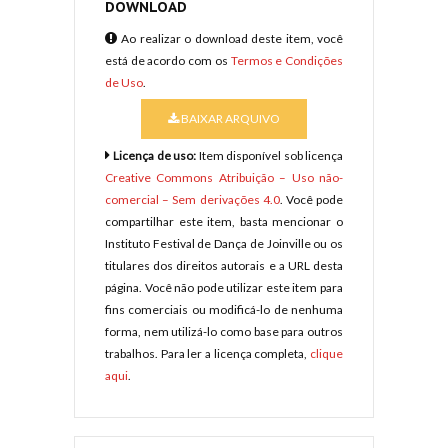
DOWNLOAD
Ao realizar o download deste item, você
está de acordo com os
Termos e Condições
de Uso
.
BAIXAR ARQUIVO
Licença de uso:
Item disponível sob licença
Creative Commons Atribuição – Uso não-
comercial – Sem derivações 4.0
. Você pode
compartilhar este item, basta mencionar o
Instituto Festival de Dança de Joinville ou os
titulares dos direitos autorais e a URL desta
página. Você não pode utilizar este item para
fins comerciais ou modificá-lo de nenhuma
forma, nem utilizá-lo como base para outros
trabalhos. Para ler a licença completa,
clique
aqui
.