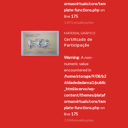
ormasvirtuais/core/tem
plate-functions.php
on
line
175
1.871 visualizações
MATERIAL GRÁFICO
Certificado de
Participação
Warning
: A non-
numeric value
encountered in
/home/storage/9/08/b2
/cidadedadanca1/public
_html/acervo/wp-
content/themes/plataf
ormasvirtuais/core/tem
plate-functions.php
on
line
175
1.504 visualizações