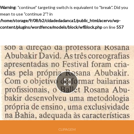
Warning
: "continue" targeting switch is equivalent to "break". Did you
mean to use "continue 2"? in
/home/storage/9/08/b2/cidadedadanca1/public_html/acervo/wp-
content/plugins/wordfence/models/block/wfBlock.php
on line
557
Festival de Dança de Joinville - 9a. Edição - 1991
CLIPAGEM