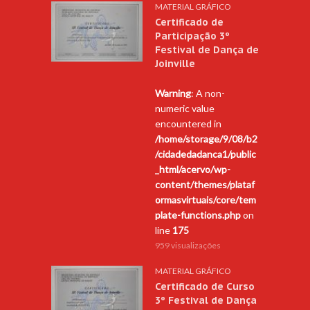
MATERIAL GRÁFICO
Certificado de
Participação 3º
Festival de Dança de
Joinville
Warning
: A non-
numeric value
encountered in
/home/storage/9/08/b2
/cidadedadanca1/public
_html/acervo/wp-
content/themes/plataf
ormasvirtuais/core/tem
plate-functions.php
on
line
175
959 visualizações
MATERIAL GRÁFICO
Certificado de Curso
3º Festival de Dança