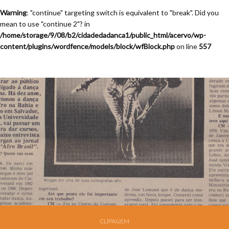
Warning
: "continue" targeting switch is equivalent to "break". Did you
mean to use "continue 2"? in
/home/storage/9/08/b2/cidadedadanca1/public_html/acervo/wp-
content/plugins/wordfence/models/block/wfBlock.php
on line
557
CLIPAGEM