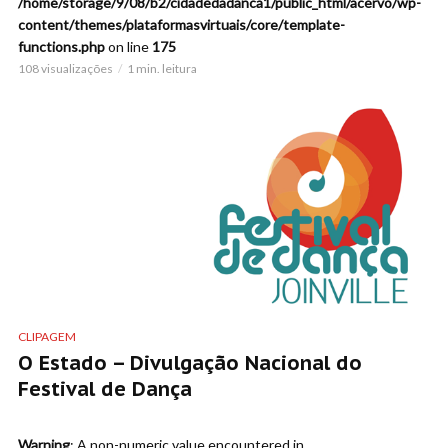
/home/storage/9/08/b2/cidadedadanca1/public_html/acervo/wp-
content/themes/plataformasvirtuais/core/template-
functions.php
on line
175
108 visualizações
1 min. leitura
CLIPAGEM
O Estado – Divulgação Nacional do
Festival de Dança
Warning
: A non-numeric value encountered in