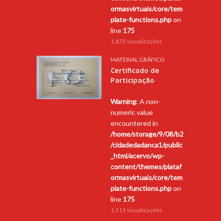
ormasvirtuais/core/tem
plate-functions.php
on
line
175
1.872 visualizações
MATERIAL GRÁFICO
Certificado de
Participação
Warning
: A non-
numeric value
encountered in
/home/storage/9/08/b2
/cidadedadanca1/public
_html/acervo/wp-
content/themes/plataf
ormasvirtuais/core/tem
plate-functions.php
on
line
175
1.511 visualizações