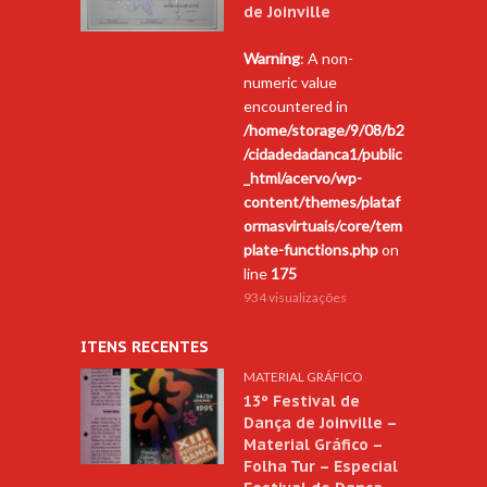
de Joinville
Warning
: A non-
numeric value
encountered in
/home/storage/9/08/b2
/cidadedadanca1/public
_html/acervo/wp-
content/themes/plataf
ormasvirtuais/core/tem
plate-functions.php
on
line
175
934 visualizações
ITENS RECENTES
MATERIAL GRÁFICO
13º Festival de
Dança de Joinville –
Material Gráfico –
Folha Tur – Especial