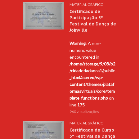
MATERIAL GRÁFICO
Certificado de
Participação 3º
Festival de Dança de
Joinville
Warning
: A non-
numeric value
encountered in
/home/storage/9/08/b2
/cidadedadanca1/public
_html/acervo/wp-
content/themes/plataf
ormasvirtuais/core/tem
plate-functions.php
on
line
175
960 visualizações
MATERIAL GRÁFICO
Certificado de Curso
3º Festival de Dança