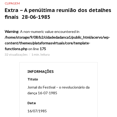
CLIPAGEM
Extra – A penúltima reunião dos detalhes
finais 28-06-1985
Warning
: A non-numeric value encountered in
/home/storage/9/08/b2/cidadedadanca1/public_html/acervo/wp-
content/themes/plataformasvirtuais/core/template-
functions.php
on line
175
32 visualizações
1 min. leitura
INFORMAÇÕES
Título
Jornal do Festival – o revolucionário da
dança 16-07-1985
Data
16/07/1985