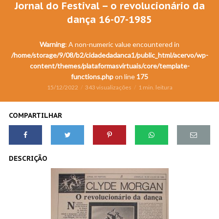
Jornal do Festival – o revolucionário da
dança 16-07-1985
Warning
: A non-numeric value encountered in
/home/storage/9/08/b2/cidadedadanca1/public_html/acervo/wp-
content/themes/plataformasvirtuais/core/template-
functions.php
on line
175
15/12/2022
343 visualizações
1 min. leitura
COMPARTILHAR
DESCRIÇÃO