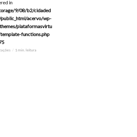
red in
torage/9/08/b2/cidaded
/public_html/acervo/wp-
themes/plataformasvirtu
/template-functions.php
75
izações
1 min. leitura