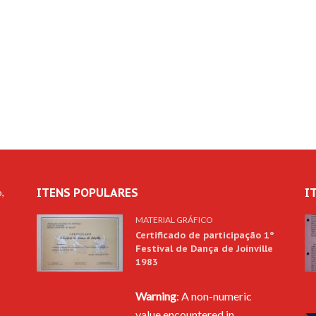
ITENS POPULARES
I
,
MATERIAL GRÁFICO
Certificado de participação 1º
Festival de Dança de Joinville
1983
Warning
: A non-numeric
s
value encountered in