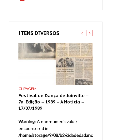
ITENS DIVERSOS
CLIPAGEM
CLIPAGEM
ville –
Festival de Dança de Joinville –
Festival de Dança de 
cia –
7a. Edição – 1989 – A Notícia –
9a. Edição – 1991 – A 
17/07/1989
18/07/1991 – 7
ue
Warning
: A non-numeric value
Warning
: A non-numeric
encountered in
encountered in
adedadanc
/home/storage/9/08/b2/cidadedadanc
/home/storage/9/08/b2