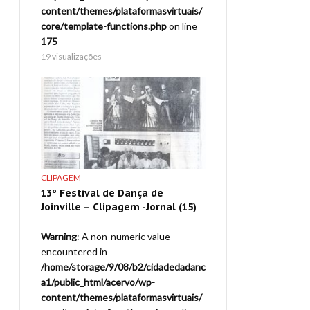
virtuais/
content/themes/plataformasvirtuais/
core/template-function
p
on line
core/template-functions.php
on line
175
175
46 visualizações
19 visualizações
MATERIAL GRÁFICO
CLIPAGEM
9º Festival de Dança 
13º Festival de Dança de
– Material Gráfico – 
Notícia –
Joinville – Clipagem -Jornal (15)
Dançar Press – 7
Warning
: A non-numeric value
Warning
: A non-numeric
ue
encountered in
encountered in
/home/storage/9/08/b2/cidadedadanc
/home/storage/9/08/b2
adedadanc
a1/public_html/acervo/wp-
a1/public_html/acervo/
content/themes/plataformasvirtuais/
content/themes/platafo