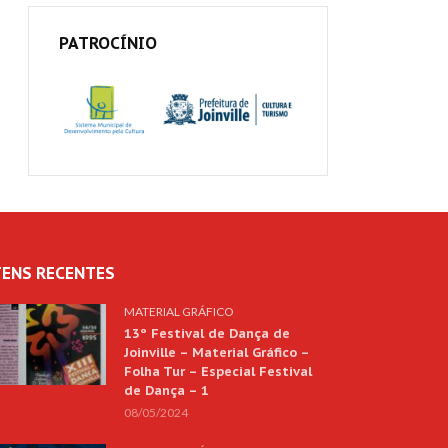
PATROCÍNIO
TENS RECENTES
MATERIAL GRÁFICO
13º Festival de Dança de
Joinville – Material Gráfico –
Folha Tur – Especial Festival
de Dança – 1
08/05/2024