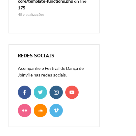
virtuais/
core/template-functions.php
on line
core/template-function
p
on line
175
175
48 visualizações
37 visualizações
REDES SOCIAIS
Acompanhe o Festival de Dança de
Joinville nas redes sociais.