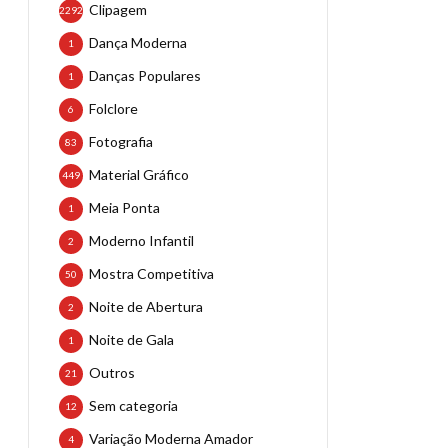
Clipagem
2292
Dança Moderna
1
Danças Populares
1
Folclore
6
Fotografia
83
Material Gráfico
449
Meia Ponta
1
Moderno Infantil
2
Mostra Competitiva
50
Noite de Abertura
2
Noite de Gala
1
Outros
21
Sem categoria
12
Variação Moderna Amador
4