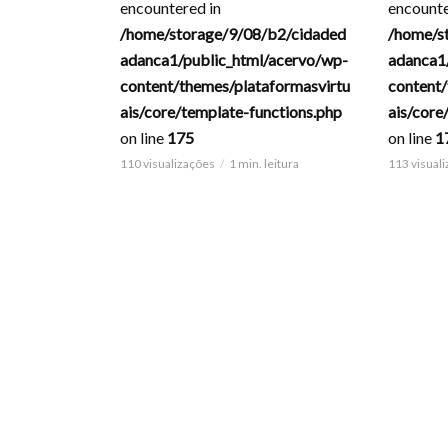
encountered in
encounte
/home/storage/9/08/b2/cidaded
/home/s
adanca1/public_html/acervo/wp-
adanca1
content/themes/plataformasvirtu
content/
ais/core/template-functions.php
ais/core
on line
175
on line
1
110 visualizações
1 min. leitura
113 visual