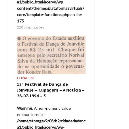
a1/public_html/acervo/wp-
a1/public_html/acervo/
virtuais/
content/themes/plataformasvirtuais/
content/themes/platafo
p
on line
core/template-functions.php
on line
core/template-function
175
175
220 visualizações
40 visualizações
CLIPAGEM
FOTOGRAFIA
12º Festival de Dança de
Festival de Dança de 
otícia –
Joinville – Clipagem – A Notícia –
9a. Edição – 1991 – J
26-07-1994 – 3
Warning
: A non-numeric
ue
Warning
: A non-numeric value
encountered in
encountered in
/home/storage/9/08/b2
adedadanc
/home/storage/9/08/b2/cidadedadanc
a1/public_html/acervo/
a1/public_html/acervo/wp-
content/themes/platafo