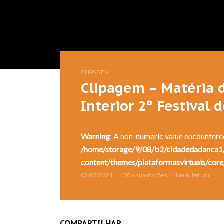
CLIPAGEM
Clipagem – Matéria d
Interior 2º Festival 
Warning
: A non-numeric value encountere
/home/storage/9/08/b2/cidadedadanca1/
content/themes/plataformasvirtuais/core
03/02/2021
170 visualizações
1 min. leitura
COMPARTILHAR