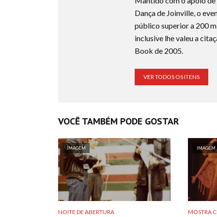
Mantido com o apoio de p
Dança de Joinville, o even
público superior a 200 m
inclusive lhe valeu a ci
Book de 2005.
VER TODOS OS ITENS
VOCÊ TAMBÉM PODE GOSTAR
IMAGEM
IMAGEM
NOITE DE ABERTURA
MOSTRA C