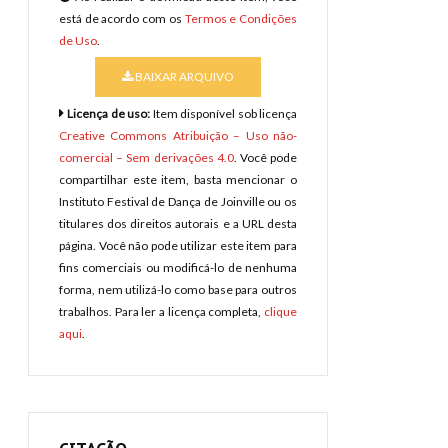
está de acordo com os
Termos e Condições
de Uso
.
BAIXAR ARQUIVO
Licença de uso:
Item disponível sob licença
Creative Commons Atribuição – Uso não-
comercial – Sem derivações 4.0
. Você pode
compartilhar este item, basta mencionar o
Instituto Festival de Dança de Joinville ou os
titulares dos direitos autorais e a URL desta
página. Você não pode utilizar este item para
fins comerciais ou modificá-lo de nenhuma
forma, nem utilizá-lo como base para outros
trabalhos. Para ler a licença completa,
clique
aqui
.