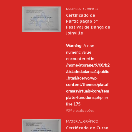
MATERIAL GRÁFICO
Certificado de
Participação 3º
Festival de Dança de
Joinville
Warning
: A non-
numeric value
encountered in
/home/storage/9/08/b2
/cidadedadanca1/public
_html/acervo/wp-
content/themes/plataf
ormasvirtuais/core/tem
plate-functions.php
on
line
175
959 visualizações
MATERIAL GRÁFICO
Certificado de Curso