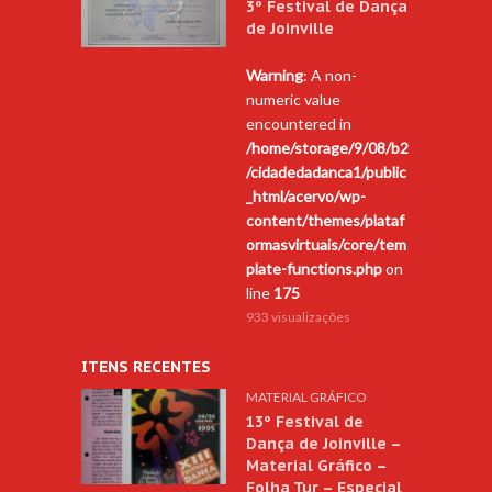
3º Festival de Dança
de Joinville
Warning
: A non-
numeric value
encountered in
/home/storage/9/08/b2
/cidadedadanca1/public
_html/acervo/wp-
content/themes/plataf
ormasvirtuais/core/tem
plate-functions.php
on
line
175
933 visualizações
ITENS RECENTES
MATERIAL GRÁFICO
13º Festival de
Dança de Joinville –
Material Gráfico –
Folha Tur – Especial