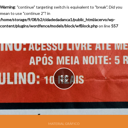
Warning
: "continue" targeting switch is equivalent to "break". Did you
mean to use "continue 2"? in
/home/storage/9/08/b2/cidadedadanca1/public_html/acervo/wp-
content/plugins/wordfence/models/block/wfBlock.php
on line
557
Festival de Dança de Joinville - 13a. Edição - 1995
MATERIAL GRÁFICO