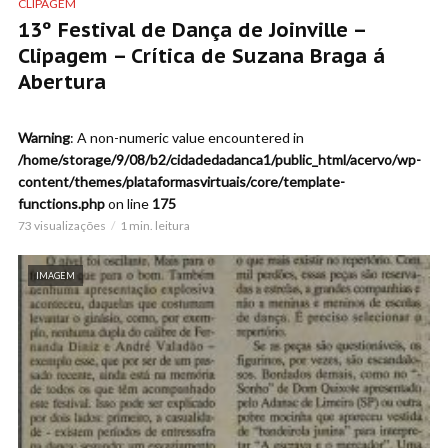
CLIPAGEM
13º Festival de Dança de Joinville –
Clipagem – Crítica de Suzana Braga á
Abertura
Warning
: A non-numeric value encountered in
/home/storage/9/08/b2/cidadedadanca1/public_html/acervo/wp-
content/themes/plataformasvirtuais/core/template-
functions.php
on line
175
73 visualizações
1 min. leitura
IMAGEM