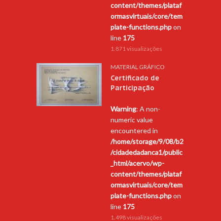
content/themes/plataf
ormasvirtuais/core/tem
plate-functions.php
on
line
175
1.871 visualizações
MATERIAL GRÁFICO
Certificado de
Participação
Warning
: A non-
numeric value
encountered in
/home/storage/9/08/b2
/cidadedadanca1/public
_html/acervo/wp-
content/themes/plataf
ormasvirtuais/core/tem
plate-functions.php
on
line
175
1.498 visualizações