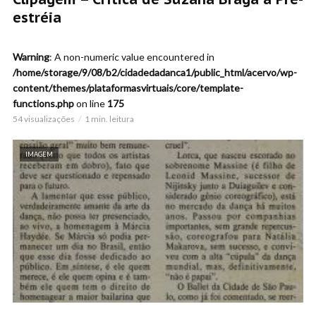
estréia
Warning
: A non-numeric value encountered in
/home/storage/9/08/b2/cidadedadanca1/public_html/acervo/wp-
content/themes/plataformasvirtuais/core/template-
functions.php
on line
175
54 visualizações
1 min. leitura
IMAGEM