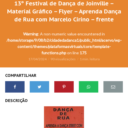
13º Festival de Dança de Joinville –
Material Gráfico – Flyer – Aprenda Dança
de Rua com Marcelo Cirino – frente
Warning
: A non-numeric value encountered in
/home/storage/9/08/b2/cidadedadanca1/public_html/acervo/wp-
content/themes/plataformasvirtuais/core/template-
functions.php
on line
175
17/04/2024
90 visualizações
1 min. leitura
COMPARTILHAR
DESCRIÇÃO