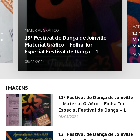
MAT
MATERIAL GRÁFICO
 –
13º
13º Festival de Dança de Joinville –
ão
Mat
Material Gráfico – Folha Tur –
Mue
Especial Festival de Dança – 1
06/0
08/05/2024
IMAGENS
13º Festival de Dança de Joinville
– Material Gráfico – Folha Tur –
Especial Festival de Dança – 1
08/05/2024
13º Festival de Dança de Joinville