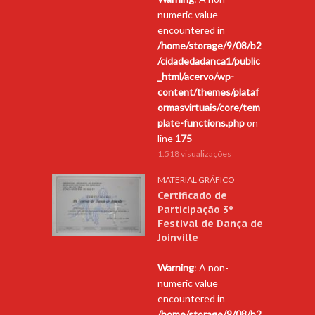
numeric value
encountered in
/home/storage/9/08/b2
/cidadedadanca1/public
_html/acervo/wp-
content/themes/plataf
ormasvirtuais/core/tem
plate-functions.php
on
line
175
1.518 visualizações
MATERIAL GRÁFICO
Certificado de
Participação 3º
Festival de Dança de
Joinville
Warning
: A non-
numeric value
encountered in
/home/storage/9/08/b2