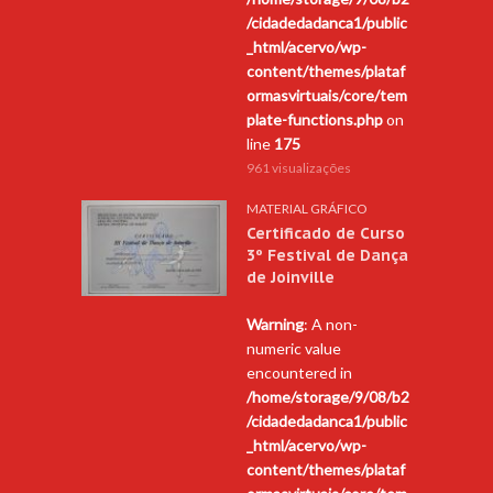
/cidadedadanca1/public
_html/acervo/wp-
content/themes/plataf
ormasvirtuais/core/tem
plate-functions.php
on
line
175
961 visualizações
MATERIAL GRÁFICO
Certificado de Curso
3º Festival de Dança
de Joinville
Warning
: A non-
numeric value
encountered in
/home/storage/9/08/b2
/cidadedadanca1/public
_html/acervo/wp-
content/themes/plataf