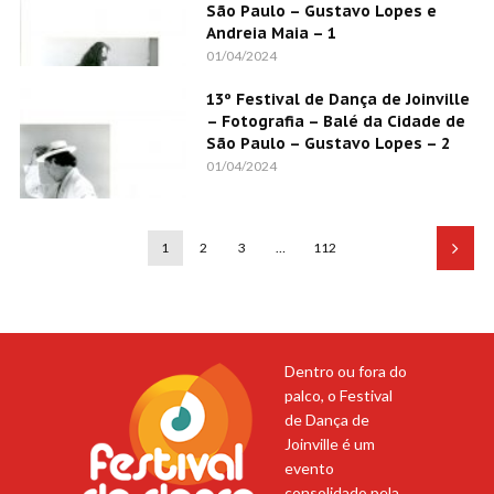
São Paulo – Gustavo Lopes e
Andreia Maia – 1
01/04/2024
13º Festival de Dança de Joinville
– Fotografia – Balé da Cidade de
São Paulo – Gustavo Lopes – 2
01/04/2024
1
2
3
…
112
Dentro ou fora do
palco, o Festival
de Dança de
Joinville é um
evento
consolidado pela