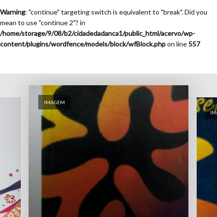
Warning
: "continue" targeting switch is equivalent to "break". Did you
mean to use "continue 2"? in
/home/storage/9/08/b2/cidadedadanca1/public_html/acervo/wp-
content/plugins/wordfence/models/block/wfBlock.php
on line
557
IMAGEM
IM