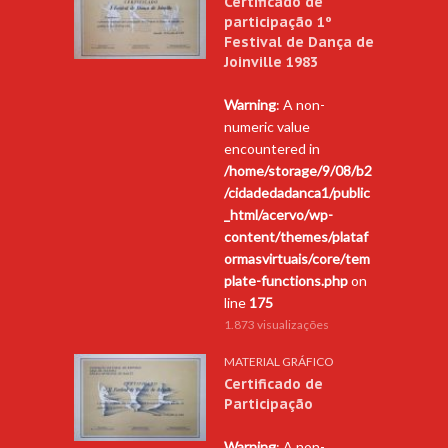
Certificado de
participação 1º
Festival de Dança de
Joinville 1983
Warning
: A non-
numeric value
encountered in
/home/storage/9/08/b2
/cidadedadanca1/public
_html/acervo/wp-
content/themes/plataf
ormasvirtuais/core/tem
plate-functions.php
on
line
175
1.873 visualizações
MATERIAL GRÁFICO
Certificado de
Participação
Warning
: A non-