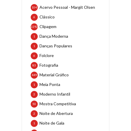
Acervo Pessoal - Margit Olsen
104
Clássico
6
Clipagem
2292
Dança Moderna
1
Danças Populares
1
Folclore
6
Fotografia
83
Material Gráfico
449
Meia Ponta
1
Moderno Infantil
2
Mostra Competitiva
50
Noite de Abertura
2
Noite de Gala
1