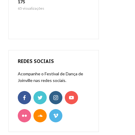
virtuais/
content/themes/platafo
175
p
on line
core/template-function
65 visualizações
175
20 visualizações
REDES SOCIAIS
Acompanhe o Festival de Dança de
Joinville nas redes sociais.