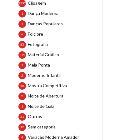
Clipagem
2292
Dança Moderna
1
Danças Populares
1
Folclore
6
Fotografia
83
Material Gráfico
449
Meia Ponta
1
Moderno Infantil
2
Mostra Competitiva
50
Noite de Abertura
2
Noite de Gala
1
Outros
21
Sem categoria
12
Variação Moderna Amador
4