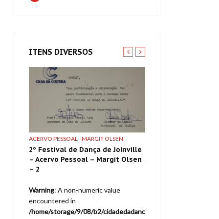
ITENS DIVERSOS
ACERVO PESSOAL - MARGIT OLSEN
CLIPAGEM
ville –
2º Festival de Dança de Joinville
13º Festival de Danç
cia
– Acervo Pessoal – Margit Olsen
Joinville – Clipagem 
– 2
05-07-1995 – 3
ue
Warning
: A non-numeric value
Warning
: A non-numeric
encountered in
encountered in
adedadanc
/home/storage/9/08/b2/cidadedadanc
/home/storage/9/08/b2