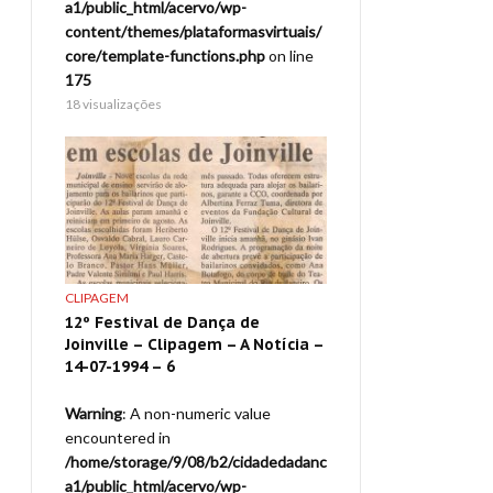
a1/public_html/acervo/wp-
a1/public_html/acervo/
virtuais/
content/themes/plataformasvirtuais/
content/themes/platafo
p
on line
core/template-functions.php
on line
core/template-function
175
175
18 visualizações
18 visualizações
CLIPAGEM
CLIPAGEM
ville –
12º Festival de Dança de
Festival de Dança de 
ta do
Joinville – Clipagem – A Notícia –
7a. Edição – 1989 – J
14-07-1994 – 6
Santa Catarina – 07/
ue
Warning
: A non-numeric value
Warning
: A non-numeric
encountered in
encountered in
adedadanc
/home/storage/9/08/b2/cidadedadanc
/home/storage/9/08/b2
a1/public_html/acervo/wp-
a1/public_html/acervo/