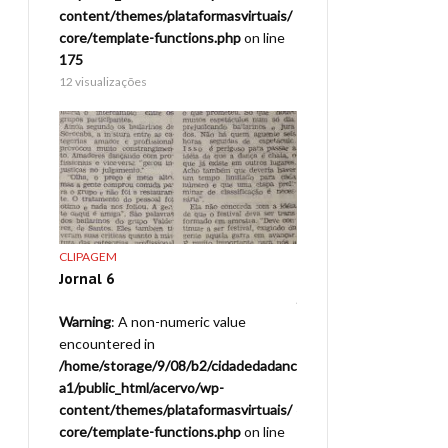
virtuais/
content/themes/plataformasvirtuais/
content/themes/platafo
p
on line
core/template-functions.php
on line
core/template-function
175
175
12 visualizações
101 visualizações
CLIPAGEM
CLIPAGEM
Jornal 6
12º Festival de Danç
rio
Joinville – Clipagem
 – 1
Tatuapé – 14-08-199
Warning
: A non-numeric value
encountered in
ue
Warning
: A non-numeric
/home/storage/9/08/b2/cidadedadanc
encountered in
a1/public_html/acervo/wp-
adedadanc
/home/storage/9/08/b2
content/themes/plataformasvirtuais/
a1/public_html/acervo/
core/template-functions.php
on line