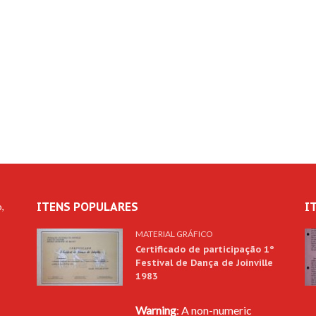
ITENS POPULARES
I
,
MATERIAL GRÁFICO
Certificado de participação 1º
Festival de Dança de Joinville
1983
Warning
: A non-numeric
s