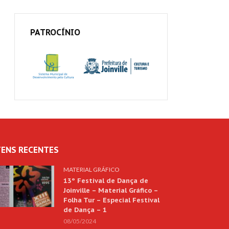
PATROCÍNIO
TENS RECENTES
MATERIAL GRÁFICO
13º Festival de Dança de
Joinville – Material Gráfico –
Folha Tur – Especial Festival
de Dança – 1
08/05/2024