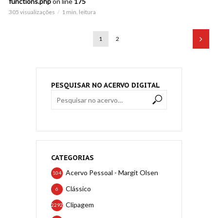
functions.php
on line
175
305 visualizações
1 min. leitura
1
2
PESQUISAR NO ACERVO DIGITAL
CATEGORIAS
Acervo Pessoal - Margit Olsen
104
Clássico
6
Clipagem
2292