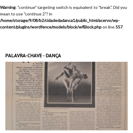
Warning
: "continue" targeting switch is equivalent to "break". Did you
mean to use "continue 2"? in
/home/storage/9/08/b2/cidadedadanca1/public_html/acervo/wp-
content/plugins/wordfence/models/block/wfBlock.php
on line
557
PALAVRA-CHAVE - DANÇA