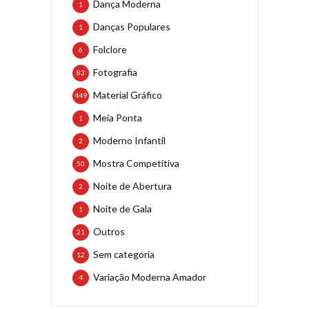
Dança Moderna
1
Danças Populares
1
Folclore
6
Fotografia
83
Material Gráfico
449
Meia Ponta
1
Moderno Infantil
2
Mostra Competitiva
50
Noite de Abertura
2
Noite de Gala
1
Outros
21
Sem categoria
12
Variação Moderna Amador
4