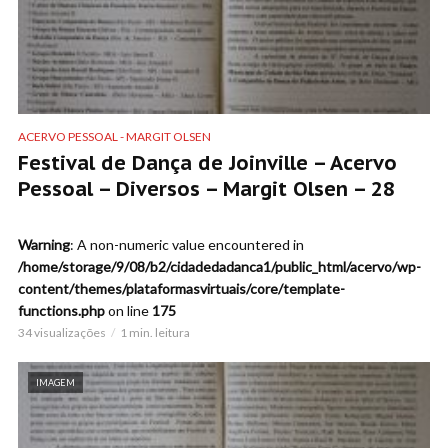
ACERVO PESSOAL - MARGIT OLSEN
Festival de Dança de Joinville – Acervo
Pessoal – Diversos – Margit Olsen – 28
Warning
: A non-numeric value encountered in
/home/storage/9/08/b2/cidadedadanca1/public_html/acervo/wp-
content/themes/plataformasvirtuais/core/template-
functions.php
on line
175
34 visualizações
1 min. leitura
IMAGEM