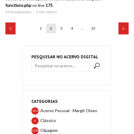
functions.php
on line
175
23 visualizações
1 min. leitura
1
2
3
4
…
35
PESQUISAR NO ACERVO DIGITAL
CATEGORIAS
Acervo Pessoal - Margit Olsen
104
Clássico
6
Clipagem
2292