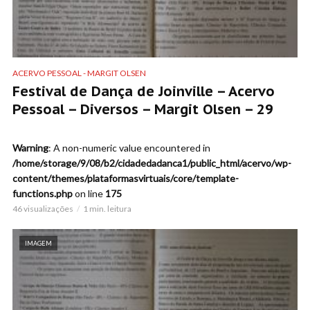
ACERVO PESSOAL - MARGIT OLSEN
Festival de Dança de Joinville – Acervo
Pessoal – Diversos – Margit Olsen – 29
Warning
: A non-numeric value encountered in
/home/storage/9/08/b2/cidadedadanca1/public_html/acervo/wp-
content/themes/plataformasvirtuais/core/template-
functions.php
on line
175
46 visualizações
1 min. leitura
IMAGEM