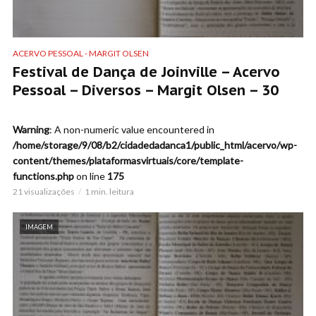
ACERVO PESSOAL - MARGIT OLSEN
Festival de Dança de Joinville – Acervo
Pessoal – Diversos – Margit Olsen – 30
Warning
: A non-numeric value encountered in
/home/storage/9/08/b2/cidadedadanca1/public_html/acervo/wp-
content/themes/plataformasvirtuais/core/template-
functions.php
on line
175
21 visualizações
1 min. leitura
IMAGEM