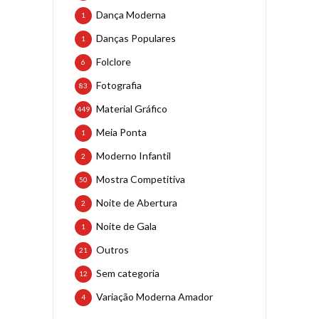
Dança Moderna
1
Danças Populares
1
Folclore
6
Fotografia
83
Material Gráfico
449
Meia Ponta
1
Moderno Infantil
2
Mostra Competitiva
50
Noite de Abertura
2
Noite de Gala
1
Outros
21
Sem categoria
12
Variação Moderna Amador
4