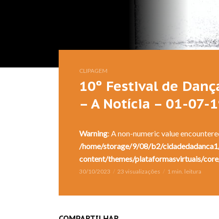
CLIPAGEM
10º Festival de Danç
– A Notícia – 01-07-
Warning
: A non-numeric value encountere
/home/storage/9/08/b2/cidadedadanca1/
content/themes/plataformasvirtuais/core
30/10/2023
23 visualizações
1 min. leitura
COMPARTILHAR