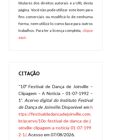
titulares dos direitos autorais e a URL desta
página. Você não pode utilizar este item para
fins comerciais ou modificá-lo de nenhuma
forma, nem utilizá-lo como base para outros
trabalhos. Para ler a licença completa,
clique
aqui
.
CITAÇÃO
“10º Festival de Dança de Joinville –
Clipagem – A Notícia – 01-07-1992 –
1”.
Acervo digital do Instituto Festival
de Dança de Joinville
. Disponível em
h
ttps://festivaldedancadejoinville.com.
br/acervo/10o-festival-de-danca-de-j
oinville-clipagem-a-noticia-01-07-199
2-1/
. Acesso em 07/08/2026.