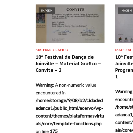
IMAGEM
IMAGEM
MATERIAL GRÁFICO
MATERIAL
10º Festival de Dança de
10º Fes
Joinville – Material Gráfico –
Joinvill
Convite – 2
Progra
1
Warning
: A non-numeric value
Warning
encountered in
encounte
/home/storage/9/08/b2/cidaded
/home/s
adanca1/public_html/acervo/wp-
adanca1
content/themes/plataformasvirtu
content/
ais/core/template-functions.php
ais/core
on line
175