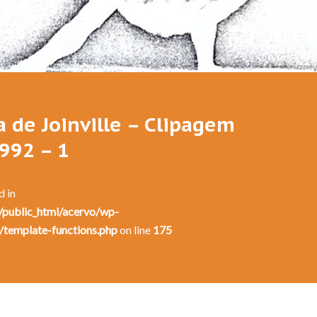
Festival de Dança de Joinville - 10a. Edição - 1992
a de Joinville – Clipagem
1992 – 1
d in
public_html/acervo/wp-
/template-functions.php
on line
175