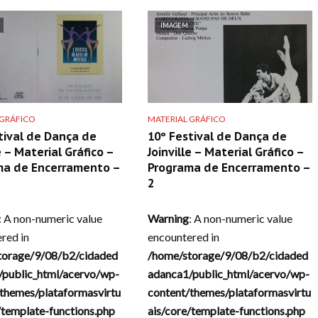
IMAGEM
 GRÁFICO
MATERIAL GRÁFICO
tival de Dança de
10º Festival de Dança de
e – Material Gráfico –
Joinville – Material Gráfico –
ma de Encerramento –
Programa de Encerramento –
2
: A non-numeric value
Warning
: A non-numeric value
red in
encountered in
torage/9/08/b2/cidaded
/home/storage/9/08/b2/cidaded
/public_html/acervo/wp-
adanca1/public_html/acervo/wp-
themes/plataformasvirtu
content/themes/plataformasvirtu
/template-functions.php
ais/core/template-functions.php