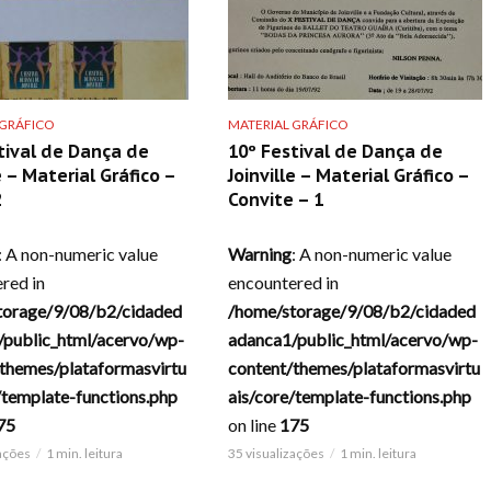
 GRÁFICO
MATERIAL GRÁFICO
tival de Dança de
10º Festival de Dança de
e – Material Gráfico –
Joinville – Material Gráfico –
2
Convite – 1
: A non-numeric value
Warning
: A non-numeric value
red in
encountered in
torage/9/08/b2/cidaded
/home/storage/9/08/b2/cidaded
/public_html/acervo/wp-
adanca1/public_html/acervo/wp-
themes/plataformasvirtu
content/themes/plataformasvirtu
/template-functions.php
ais/core/template-functions.php
75
on line
175
zações
1 min. leitura
35 visualizações
1 min. leitura