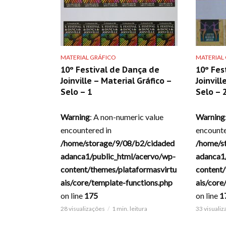
MATERIAL GRÁFICO
MATERIAL
10º Festival de Dança de
10º Fes
Joinville – Material Gráfico –
Joinvill
Selo – 1
Selo – 
Warning
: A non-numeric value
Warning
encountered in
encounte
/home/storage/9/08/b2/cidaded
/home/s
adanca1/public_html/acervo/wp-
adanca1
content/themes/plataformasvirtu
content/
ais/core/template-functions.php
ais/core
on line
175
on line
1
28 visualizações
1 min. leitura
33 visuali