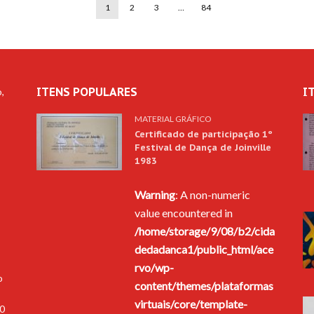
1
2
3
…
84
ITENS POPULARES
I
,
MATERIAL GRÁFICO
Certificado de participação 1º
Festival de Dança de Joinville
1983
Warning
: A non-numeric
s
value encountered in
/home/storage/9/08/b2/cida
dedadanca1/public_html/ace
rvo/wp-
o
content/themes/plataformas
virtuais/core/template-
00