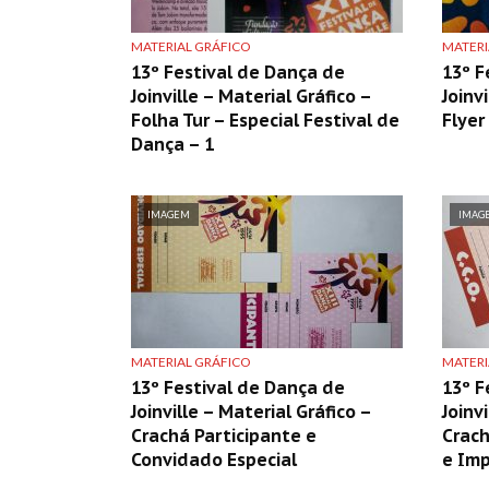
MATERIAL GRÁFICO
MATERI
13º Festival de Dança de
13º F
Joinville – Material Gráfico –
Joinv
Folha Tur – Especial Festival de
Flyer
Dança – 1
IMAGEM
IMAG
MATERIAL GRÁFICO
MATERI
13º Festival de Dança de
13º F
Joinville – Material Gráfico –
Joinv
Crachá Participante e
Crac
Convidado Especial
e Im