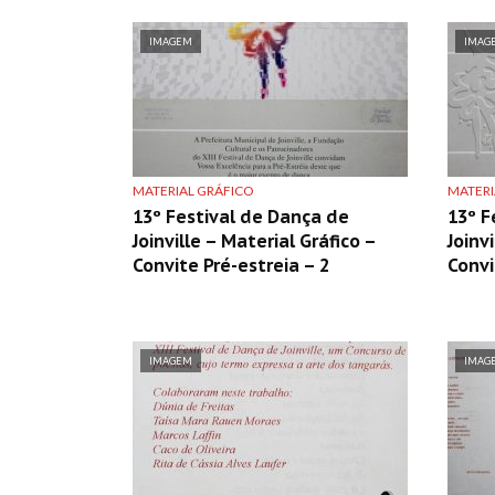
IMAGEM
IMAG
MATERIAL GRÁFICO
MATERI
13º Festival de Dança de
13º F
Joinville – Material Gráfico –
Joinv
Convite Pré-estreia – 2
Convi
IMAGEM
IMAG