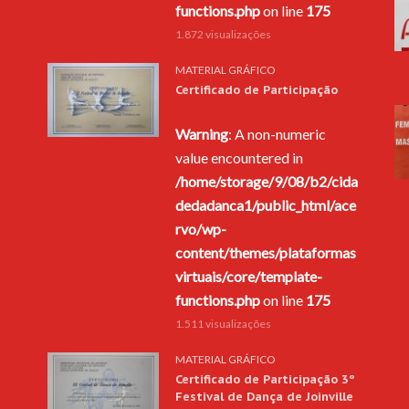
functions.php
on line
175
1.872 visualizações
MATERIAL GRÁFICO
Certificado de Participação
Warning
: A non-numeric
value encountered in
/home/storage/9/08/b2/cida
dedadanca1/public_html/ace
rvo/wp-
content/themes/plataformas
virtuais/core/template-
functions.php
on line
175
1.511 visualizações
MATERIAL GRÁFICO
Certificado de Participação 3º
Festival de Dança de Joinville