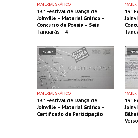
MATERIAL GRÁFICO
MATERI
13º Festival de Dança de
13º F
Joinville – Material Gráfico –
Joinv
Concurso de Poesia – Seis
Concu
Tangarás – 4
Tanga
IMAGEM
IMAG
MATERIAL GRÁFICO
MATERI
13º Festival de Dança de
13º F
Joinville – Material Gráfico –
Joinv
Certificado de Participação
Bilhe
Verso