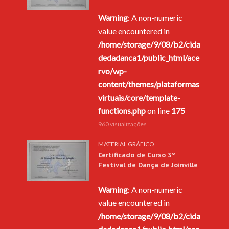
Warning
: A non-numeric
value encountered in
/home/storage/9/08/b2/cida
dedadanca1/public_html/ace
rvo/wp-
content/themes/plataformas
virtuais/core/template-
functions.php
on line
175
960 visualizações
MATERIAL GRÁFICO
Certificado de Curso 3º
Festival de Dança de Joinville
Warning
: A non-numeric
value encountered in
/home/storage/9/08/b2/cida