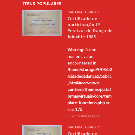
ITENS POPULARES
MATERIAL GRÁFICO
Certificado de
participação 1º
Festival de Dança de
Joinville 1983
Warning
: A non-
numeric value
encountered in
/home/storage/9/08/b2
/cidadedadanca1/public
_html/acervo/wp-
content/themes/plataf
ormasvirtuais/core/tem
plate-functions.php
on
line
175
1.871 visualizações
MATERIAL GRÁFICO
Certificado de