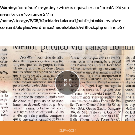
Warning
: "continue" targeting switch is equivalent to "break". Did you
mean to use "continue 2"? in
/home/storage/9/08/b2/cidadedadanca1/public_html/acervo/wp-
content/plugins/wordfence/models/block/wfBlock.php
on line
557
Festival de Dança de Joinville - 10a. Edição - 1992
CLIPAGEM