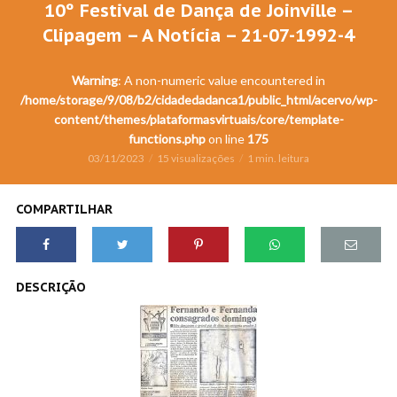
10º Festival de Dança de Joinville –
Clipagem – A Notícia – 21-07-1992-4
Warning
: A non-numeric value encountered in
/home/storage/9/08/b2/cidadedadanca1/public_html/acervo/wp-
content/themes/plataformasvirtuais/core/template-
functions.php
on line
175
03/11/2023
15 visualizações
1 min. leitura
COMPARTILHAR
DESCRIÇÃO