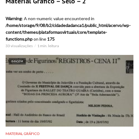
Material Gráfico – Selo – 2
Warning
: A non-numeric value encountered in
/home/storage/9/08/b2/cidadedadanca1/public_html/acervo/wp-
content/themes/plataformasvirtuais/core/template-
functions.php
on line
175
33 visualizações
1 min. leitura
IMAGEM
MATERIAL GRÁFICO