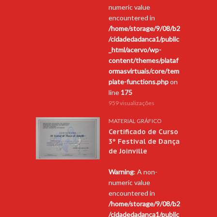
numeric value
encountered in
/home/storage/9/08/b2
/cidadedadanca1/public
_html/acervo/wp-
content/themes/plataf
ormasvirtuais/core/tem
plate-functions.php
on
line
175
959 visualizações
MATERIAL GRÁFICO
Certificado de Curso
3º Festival de Dança
de Joinville
Warning
: A non-
numeric value
encountered in
/home/storage/9/08/b2
/cidadedadanca1/public