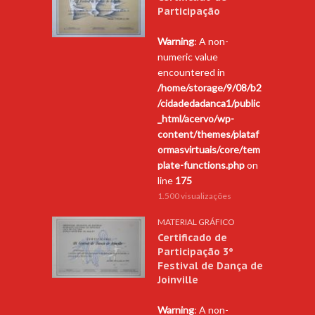
Participação
Warning
: A non-
numeric value
encountered in
/home/storage/9/08/b2
/cidadedadanca1/public
_html/acervo/wp-
content/themes/plataf
ormasvirtuais/core/tem
plate-functions.php
on
line
175
1.500 visualizações
MATERIAL GRÁFICO
Certificado de
Participação 3º
Festival de Dança de
Joinville
Warning
: A non-