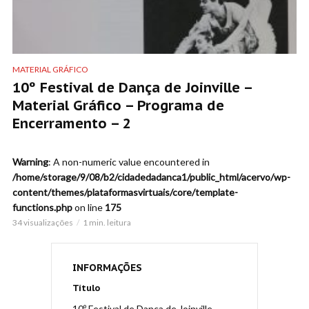
MATERIAL GRÁFICO
10º Festival de Dança de Joinville –
Material Gráfico – Programa de
Encerramento – 2
Warning
: A non-numeric value encountered in
/home/storage/9/08/b2/cidadedadanca1/public_html/acervo/wp-
content/themes/plataformasvirtuais/core/template-
functions.php
on line
175
34 visualizações
1 min. leitura
INFORMAÇÕES
Título
10º Festival de Dança de Joinville –