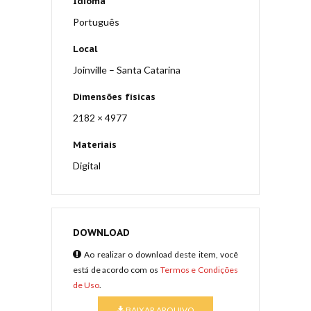
Idioma
Português
Local
Joinville – Santa Catarina
Dimensões físicas
2182 × 4977
Materiais
Digital
DOWNLOAD
Ao realizar o download deste item, você
está de acordo com os
Termos e Condições
de Uso
.
BAIXAR ARQUIVO