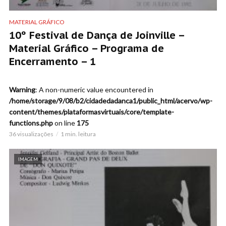
MATERIAL GRÁFICO
10º Festival de Dança de Joinville –
Material Gráfico – Programa de
Encerramento – 1
Warning
: A non-numeric value encountered in
/home/storage/9/08/b2/cidadedadanca1/public_html/acervo/wp-
content/themes/plataformasvirtuais/core/template-
functions.php
on line
175
36 visualizações
1 min. leitura
IMAGEM