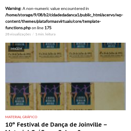
Warning
: A non-numeric value encountered in
/home/storage/9/08/b2/cidadedadanca1/public_html/acervo/wp-
content/themes/plataformasvirtuais/core/template-
functions.php
on line
175
28 visualizações
1 min. leitura
IMAGEM
MATERIAL GRÁFICO
10º Festival de Dança de Joinville –