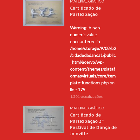
MATERIAL GRÁFICO
Certificado de
Participação
Warning
: A non-
numeric value
encountered in
/home/storage/9/08/b2
/cidadedadanca1/public
_html/acervo/wp-
content/themes/plataf
ormasvirtuais/core/tem
plate-functions.php
on
line
175
1.501 visualizações
MATERIAL GRÁFICO
Certificado de
Participação 3º
Festival de Dança de
Joinville