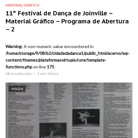
MATERIAL GRÁFICO
11º Festival de Dança de Joinville –
Material Gráfico – Programa de Abertura
– 2
Warning
: A non-numeric value encountered in
/home/storage/9/08/b2/cidadedadanca1/public_html/acervo/wp-
content/themes/plataformasvirtuais/core/template-
functions.php
on line
175
28 visualizações
1 min. leitura
IMAGEM