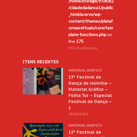
/home/storage/9/08/b2
/cidadedadanca1/public
_html/acervo/wp-
content/themes/plataf
ormasvirtuais/core/tem
plate-functions.php
on
line
175
933 visualizações
ITENS RECENTES
MATERIAL GRÁFICO
13º Festival de
Dança de Joinville –
Material Gráfico –
Folha Tur – Especial
Festival de Dança –
1
08/05/2024
MATERIAL GRÁFICO
13º Festival de