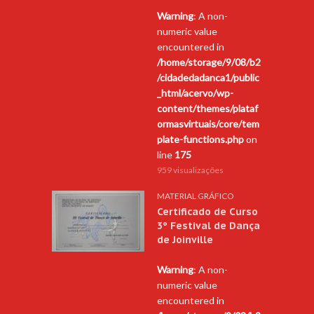
Warning
: A non-
numeric value
encountered in
/home/storage/9/08/b2
/cidadedadanca1/public
_html/acervo/wp-
content/themes/plataf
ormasvirtuais/core/tem
plate-functions.php
on
line
175
959 visualizações
MATERIAL GRÁFICO
Certificado de Curso
3º Festival de Dança
de Joinville
Warning
: A non-
numeric value
encountered in