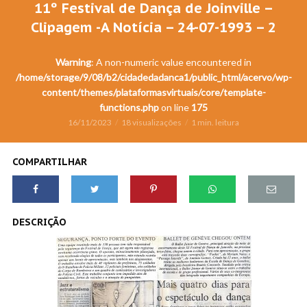
11º Festival de Dança de Joinville –
Clipagem -A Notícia – 24-07-1993 – 2
Warning
: A non-numeric value encountered in
/home/storage/9/08/b2/cidadedadanca1/public_html/acervo/wp-
content/themes/plataformasvirtuais/core/template-
functions.php
on line
175
16/11/2023
18 visualizações
1 min. leitura
COMPARTILHAR
DESCRIÇÃO