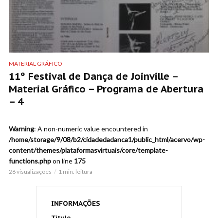
MATERIAL GRÁFICO
11º Festival de Dança de Joinville –
Material Gráfico – Programa de Abertura
– 4
Warning
: A non-numeric value encountered in
/home/storage/9/08/b2/cidadedadanca1/public_html/acervo/wp-
content/themes/plataformasvirtuais/core/template-
functions.php
on line
175
26 visualizações
1 min. leitura
INFORMAÇÕES
Título