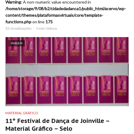
Warning
: A non-numeric value encountered in
/home/storage/9/08/b2/cidadedadanca1/public_html/acervo/wp-
content/themes/plataformasvirtuais/core/template-
functions.php
on line
175
32 visualizações
1 min. leitura
IMAGEM
MATERIAL GRÁFICO
11º Festival de Dança de Joinville –
Material Gráfico – Selo