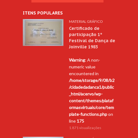
ITENS POPULARES
MATERIAL GRÁFICO
Certificado de
participação 1º
Festival de Dança de
Joinville 1983
Warning
: A non-
numeric value
encountered in
/home/storage/9/08/b2
/cidadedadanca1/public
_html/acervo/wp-
content/themes/plataf
ormasvirtuais/core/tem
plate-functions.php
on
line
175
1.871 visualizações