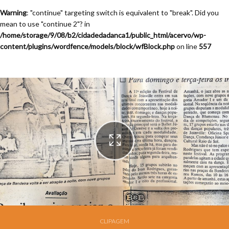
Warning
: "continue" targeting switch is equivalent to "break". Did you
mean to use "continue 2"? in
/home/storage/9/08/b2/cidadedadanca1/public_html/acervo/wp-
content/plugins/wordfence/models/block/wfBlock.php
on line
557
Festival de Dança de Joinville - 11a. Edição - 1993
CLIPAGEM