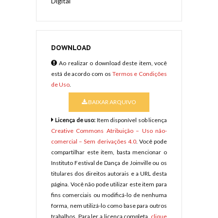
Digital
DOWNLOAD
Ao realizar o download deste item, você
está de acordo com os
Termos e Condições
de Uso
.
BAIXAR ARQUIVO
Licença de uso:
Item disponível sob licença
Creative Commons Atribuição – Uso não-
comercial – Sem derivações 4.0
. Você pode
compartilhar este item, basta mencionar o
Instituto Festival de Dança de Joinville ou os
titulares dos direitos autorais e a URL desta
página. Você não pode utilizar este item para
fins comerciais ou modificá-lo de nenhuma
forma, nem utilizá-lo como base para outros
trabalhos. Para ler a licença completa,
clique