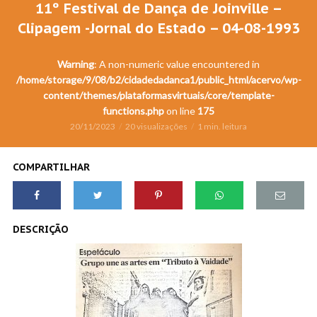
11º Festival de Dança de Joinville –
Clipagem -Jornal do Estado – 04-08-1993
Warning
: A non-numeric value encountered in
/home/storage/9/08/b2/cidadedadanca1/public_html/acervo/wp-
content/themes/plataformasvirtuais/core/template-
functions.php
on line
175
20/11/2023
20 visualizações
1 min. leitura
COMPARTILHAR
DESCRIÇÃO