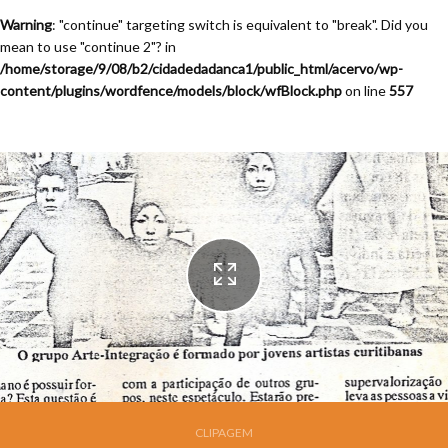
Warning
: "continue" targeting switch is equivalent to "break". Did you
mean to use "continue 2"? in
/home/storage/9/08/b2/cidadedadanca1/public_html/acervo/wp-
content/plugins/wordfence/models/block/wfBlock.php
on line
557
Festival de Dança de Joinville - 11a. Edição - 1993
CLIPAGEM