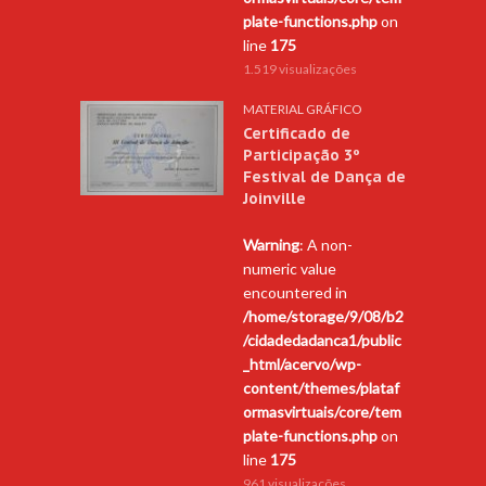
plate-functions.php
on
line
175
1.519 visualizações
MATERIAL GRÁFICO
Certificado de
Participação 3º
Festival de Dança de
Joinville
Warning
: A non-
numeric value
encountered in
/home/storage/9/08/b2
/cidadedadanca1/public
_html/acervo/wp-
content/themes/plataf
ormasvirtuais/core/tem
plate-functions.php
on
line
175
961 visualizações