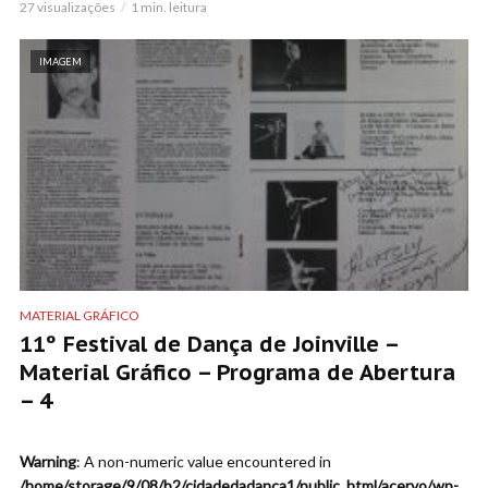
27 visualizações
1 min. leitura
IMAGEM
MATERIAL GRÁFICO
11º Festival de Dança de Joinville –
Material Gráfico – Programa de Abertura
– 4
Warning
: A non-numeric value encountered in
/home/storage/9/08/b2/cidadedadanca1/public_html/acervo/wp-