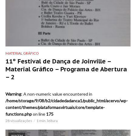
MATERIAL GRÁFICO
11º Festival de Dança de Joinville –
Material Gráfico – Programa de Abertura
– 2
Warning
: A non-numeric value encountered in
/home/storage/9/08/b2/cidadedadanca1/public_html/acervo/wp-
content/themes/plataformasvirtuais/core/template-
functions.php
on line
175
28 visualizações
1 min. leitura
IMAGEM