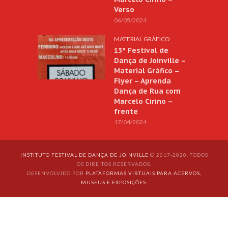
Verso
06/05/2024
MATERIAL GRÁFICO
13º Festival de
Dança de Joinville –
Material Gráfico –
Flyer – Aprenda
Dança de Rua com
Marcelo Cirino –
frente
17/04/2024
INSTITUTO FESTIVAL DE DANÇA DE JOINVILLE
© 2017-2020. TODOS
OS DIREITOS RESERVADOS.
DESENVOLVIDO POR
PLATAFORMAS VIRTUAIS PARA ACERVOS,
MUSEUS E EXPOSIÇÕES
.