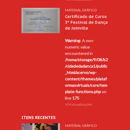
MATERIAL GRÁFICO
Certificado de Curso
3º Festival de Dança
de Joinville
Warning
: A non-
numeric value
encountered in
/home/storage/9/08/b2
/cidadedadanca1/public
_html/acervo/wp-
content/themes/plataf
ormasvirtuais/core/tem
plate-functions.php
on
line
175
934 visualizações
ITENS RECENTES
MATERIAL GRÁFICO