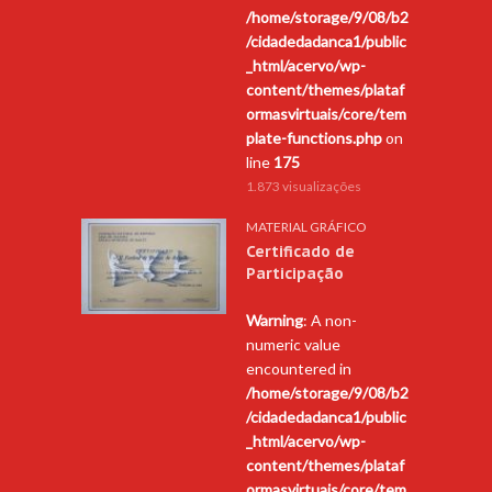
/home/storage/9/08/b2
/cidadedadanca1/public
_html/acervo/wp-
content/themes/plataf
ormasvirtuais/core/tem
plate-functions.php
on
line
175
1.873 visualizações
MATERIAL GRÁFICO
Certificado de
Participação
Warning
: A non-
numeric value
encountered in
/home/storage/9/08/b2
/cidadedadanca1/public
_html/acervo/wp-
content/themes/plataf
ormasvirtuais/core/tem