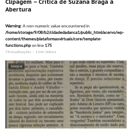
Clipagem – Crítica de Suzana Braga á
Abertura
Warning
: A non-numeric value encountered in
/home/storage/9/08/b2/cidadedadanca1/public_html/acervo/wp-
content/themes/plataformasvirtuais/core/template-
functions.php
on line
175
74 visualizações
1 min. leitura
IMAGEM