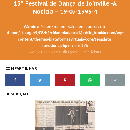
13º Festival de Dança de Joinville -A
Notícia – 19-07-1995-4
Warning
: A non-numeric value encountered in
/home/storage/9/08/b2/cidadedadanca1/public_html/acervo/wp-
content/themes/plataformasvirtuais/core/template-
functions.php
on line
175
24/11/2023
25 visualizações
1 min. leitura
COMPARTILHAR
DESCRIÇÃO