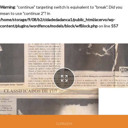
Warning
: "continue" targeting switch is equivalent to "break". Did you
mean to use "continue 2"? in
/home/storage/9/08/b2/cidadedadanca1/public_html/acervo/wp-
content/plugins/wordfence/models/block/wfBlock.php
on line
557
Festival de Dança de Joinville - 13a. Edição - 1995
CLIPAGEM