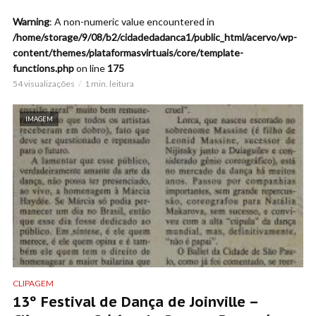
Warning
: A non-numeric value encountered in
/home/storage/9/08/b2/cidadedadanca1/public_html/acervo/wp-
content/themes/plataformasvirtuais/core/template-
functions.php
on line
175
54 visualizações
1 min. leitura
IMAGEM
CLIPAGEM
13º Festival de Dança de Joinville –