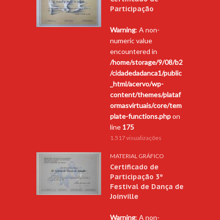
Participação
Warning
: A non-
numeric value
encountered in
/home/storage/9/08/b2
/cidadedadanca1/public
_html/acervo/wp-
content/themes/plataf
ormasvirtuais/core/tem
plate-functions.php
on
line
175
1.517 visualizações
MATERIAL GRÁFICO
Certificado de
Participação 3º
Festival de Dança de
Joinville
Warning
: A non-