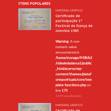
ITENS POPULARES
MATERIAL GRÁFICO
Certificado de
participação 1º
Festival de Dança de
Joinville 1983
Warning
: A non-
numeric value
encountered in
/home/storage/9/08/b2
/cidadedadanca1/public
_html/acervo/wp-
content/themes/plataf
ormasvirtuais/core/tem
plate-functions.php
on
line
175
1.873 visualizações
MATERIAL GRÁFICO
Certificado de