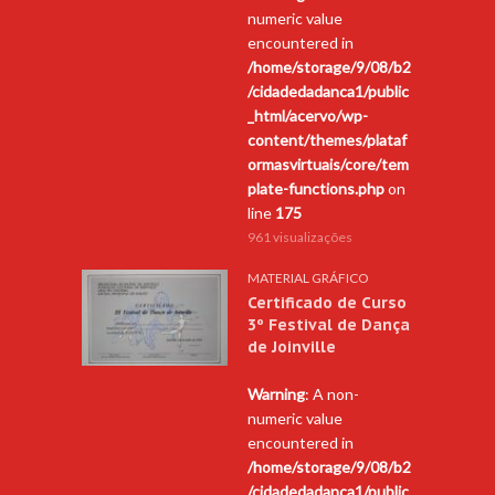
numeric value
encountered in
/home/storage/9/08/b2
/cidadedadanca1/public
_html/acervo/wp-
content/themes/plataf
ormasvirtuais/core/tem
plate-functions.php
on
line
175
961 visualizações
MATERIAL GRÁFICO
Certificado de Curso
3º Festival de Dança
de Joinville
Warning
: A non-
numeric value
encountered in
/home/storage/9/08/b2
/cidadedadanca1/public