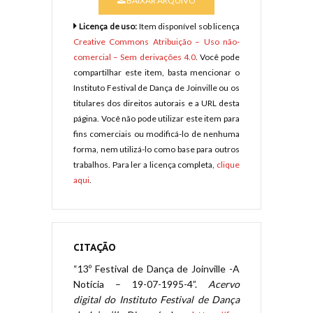
BAIXAR ARQUIVO
Licença de uso:
Item disponível sob licença
Creative Commons Atribuição – Uso não-
comercial – Sem derivações 4.0
. Você pode
compartilhar este item, basta mencionar o
Instituto Festival de Dança de Joinville ou os
titulares dos direitos autorais e a URL desta
página. Você não pode utilizar este item para
fins comerciais ou modificá-lo de nenhuma
forma, nem utilizá-lo como base para outros
trabalhos. Para ler a licença completa,
clique
aqui
.
CITAÇÃO
“13º Festival de Dança de Joinville -A
Notícia – 19-07-1995-4”.
Acervo
digital do Instituto Festival de Dança