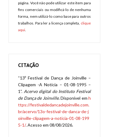
página. Você não pode utilizar este item para
fins comerciais ou modificá-lo de nenhuma
forma, nem utilizá-lo como base para outros
trabalhos. Para ler a licença completa,
clique
aqui
.
CITAÇÃO
“13º Festival de Dança de Joinville –
Clipagem -A Notícia – 01-08-1995 –
1”.
Acervo digital do Instituto Festival
de Dança de Joinville
. Disponível em
h
ttps://festivaldedancadejoinville.com.
br/acervo/13o-festival-de-danca-de-j
oinville-clipagem-a-noticia-01-08-199
5-1/
. Acesso em 08/08/2026.