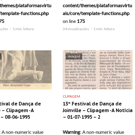
themes/plataformasvirtu
content/themes/plataformasvirtu
/template-functions.php
ais/core/template-functions.php
75
on line
175
zações
1 min. leitura
34 visualizações
1 min. leitura
IMAGEM
CLIPAGEM
tival de Dança de
13º Festival de Dança de
e – Clipagem -A
Joinville – Clipagem -A Notícia
– 08-06-1995
– 01-07-1995 – 2
: A non-numeric value
Warning
: A non-numeric value