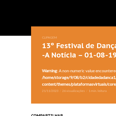
CLIPAGEM
13º Festival de Danç
-A Notícia – 01-08-1
Warning
: A non-numeric value encountere
/home/storage/9/08/b2/cidadedadanca1/
content/themes/plataformasvirtuais/core
21/11/2023
26 visualizações
1 min. leitura
COMPARTILHAR