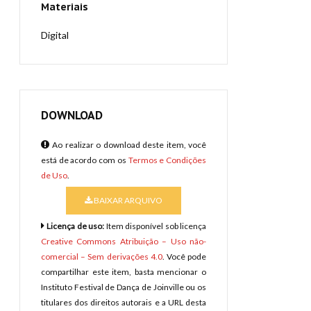
Materiais
Digital
DOWNLOAD
Ao realizar o download deste item, você
está de acordo com os
Termos e Condições
de Uso
.
BAIXAR ARQUIVO
Licença de uso:
Item disponível sob licença
Creative Commons Atribuição – Uso não-
comercial – Sem derivações 4.0
. Você pode
compartilhar este item, basta mencionar o
Instituto Festival de Dança de Joinville ou os
titulares dos direitos autorais e a URL desta