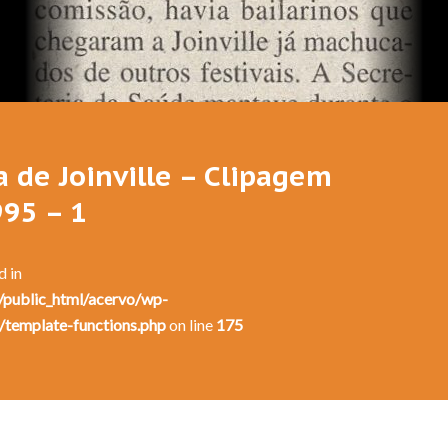
Festival de Dança de Joinville - 13a. Edição - 1995
a de Joinville – Clipagem
995 – 1
d in
public_html/acervo/wp-
/template-functions.php
on line
175