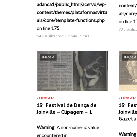
adanca1/public_html/acervo/wp-
content/
content/themes/plataformasvirtu
ais/core
ais/core/template-functions.php
on line
1
on line
175
73 visuali
54 visualizações
1 min. leitura
IMAGEM
IMAGEM
CLIPAGEM
CLIPAGEM
13º Festival de Dança de
13º Fes
Joinville – Clipagem – 1
Joinvill
Gazeta 
Warning
: A non-numeric value
Warning
encountered in