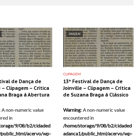
IMAGEM
CLIPAGEM
tival de Dança de
13º Festival de Dança de
e – Clipagem – Crítica
Joinville – Clipagem – Crítica
ana Braga á Abertura
de Suzana Braga á Clássico
: A non-numeric value
Warning
: A non-numeric value
red in
encountered in
torage/9/08/b2/cidaded
/home/storage/9/08/b2/cidaded
/public_html/acervo/wp-
adanca1/public_html/acervo/wp-