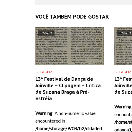
VOCÊ TAMBÉM PODE GOSTAR
IMAGEM
IMAGEM
CLIPAGEM
CLIPAGEM
13º Festival de Dança de
13º Fes
Joinville – Clipagem – Crítica
Joinvill
de Suzana Braga á Pré-
de Suz
estréia
Warning
Warning
: A non-numeric value
encounte
encountered in
/home/s
/home/storage/9/08/b2/cidaded
adanca1