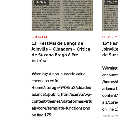
IMAGEM
IMAGEM
CLIPAGEM
CLIPAGEM
13º Festival de Dança de
13º Fes
Joinville – Clipagem – Crítica
Joinvill
de Suzana Braga á Pré-
de Suz
estréia
Warning
Warning
: A non-numeric value
encounte
encountered in
/home/s
/home/storage/9/08/b2/cidaded
adanca1
adanca1/public_html/acervo/wp-
content/
content/themes/plataformasvirtu
ais/core
ais/core/template-functions.php
on line
1
on line
175
73 visuali