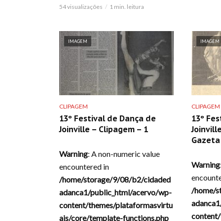
54 visualizações
1 min. leitura
IMAGEM
IMAGEM
CLIPAGEM
CLIPAGEM
13º Festival de Dança de
13º Fes
Joinville – Clipagem – 1
Joinvill
Gazeta 
Warning
: A non-numeric value
Warning
encountered in
encounte
/home/storage/9/08/b2/cidaded
/home/s
adanca1/public_html/acervo/wp-
adanca1
content/themes/plataformasvirtu
content/
ais/core/template-functions.php