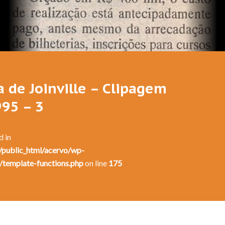
Festival de Dança de Joinville - 13a. Edição - 1995
a de Joinville – Clipagem
995 – 3
d in
public_html/acervo/wp-
/template-functions.php
on line
175