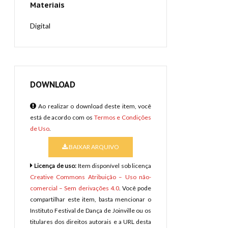
Materiais
Digital
DOWNLOAD
Ao realizar o download deste item, você
está de acordo com os
Termos e Condições
de Uso
.
BAIXAR ARQUIVO
Licença de uso:
Item disponível sob licença
Creative Commons Atribuição – Uso não-
comercial – Sem derivações 4.0
. Você pode
compartilhar este item, basta mencionar o
Instituto Festival de Dança de Joinville ou os
titulares dos direitos autorais e a URL desta