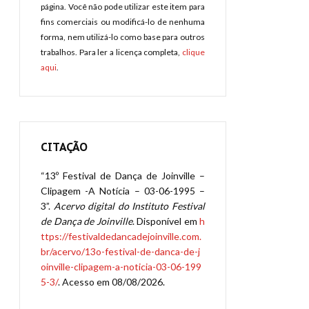
página. Você não pode utilizar este item para
fins comerciais ou modificá-lo de nenhuma
forma, nem utilizá-lo como base para outros
trabalhos. Para ler a licença completa,
clique
aqui
.
CITAÇÃO
“13º Festival de Dança de Joinville –
Clipagem -A Notícia – 03-06-1995 –
3”.
Acervo digital do Instituto Festival
de Dança de Joinville
. Disponível em
h
ttps://festivaldedancadejoinville.com.
br/acervo/13o-festival-de-danca-de-j
oinville-clipagem-a-noticia-03-06-199
5-3/
. Acesso em 08/08/2026.