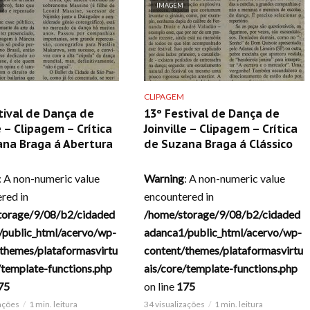
IMAGEM
CLIPAGEM
tival de Dança de
13º Festival de Dança de
e – Clipagem – Crítica
Joinville – Clipagem – Crítica
ana Braga á Abertura
de Suzana Braga á Clássico
: A non-numeric value
Warning
: A non-numeric value
red in
encountered in
torage/9/08/b2/cidaded
/home/storage/9/08/b2/cidaded
/public_html/acervo/wp-
adanca1/public_html/acervo/wp-
themes/plataformasvirtu
content/themes/plataformasvirtu
/template-functions.php
ais/core/template-functions.php
75
on line
175
zações
1 min. leitura
34 visualizações
1 min. leitura