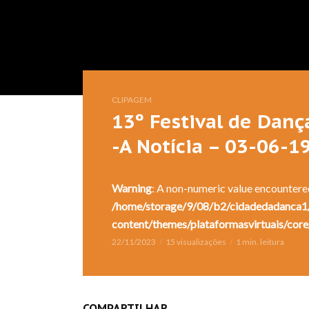
CLIPAGEM
13º Festival de Danç
-A Notícia – 03-06-1
Warning
: A non-numeric value encountere
/home/storage/9/08/b2/cidadedadanca1/
content/themes/plataformasvirtuais/core
22/11/2023
15 visualizações
1 min. leitura
COMPARTILHAR