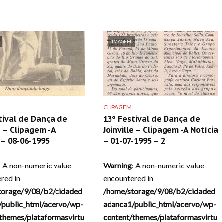
IMAGEM
CLIPAGEM
tival de Dança de
13º Festival de Dança de
e – Clipagem -A
Joinville – Clipagem -A Notícia
– 08-06-1995
– 01-07-1995 – 2
: A non-numeric value
Warning
: A non-numeric value
red in
encountered in
torage/9/08/b2/cidaded
/home/storage/9/08/b2/cidaded
/public_html/acervo/wp-
adanca1/public_html/acervo/wp-
themes/plataformasvirtu
content/themes/plataformasvirtu