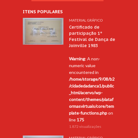
ITENS POPULARES
MATERIAL GRÁFICO
Certificado de
participação 1º
Festival de Dança de
Joinville 1983
Warning
: A non-
numeric value
encountered in
/home/storage/9/08/b2
/cidadedadanca1/public
_html/acervo/wp-
content/themes/plataf
ormasvirtuais/core/tem
plate-functions.php
on
line
175
1.872 visualizações
MATERIAL GRÁFICO