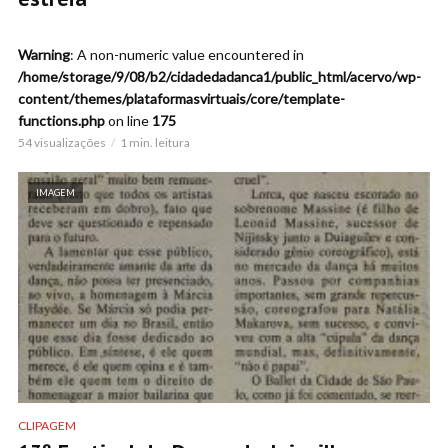
Warning
: A non-numeric value encountered in
/home/storage/9/08/b2/cidadedadanca1/public_html/acervo/wp-
content/themes/plataformasvirtuais/core/template-
functions.php
on line
175
54 visualizações
1 min. leitura
IMAGEM
CLIPAGEM