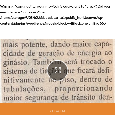
Warning
: "continue" targeting switch is equivalent to "break". Did you
mean to use "continue 2"? in
/home/storage/9/08/b2/cidadedadanca1/public_html/acervo/wp-
content/plugins/wordfence/models/block/wfBlock.php
on line
557
Festival de Dança de Joinville - 13a. Edição - 1995
CLIPAGEM