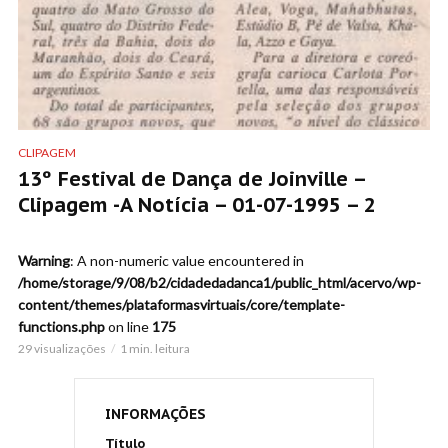
CLIPAGEM
13º Festival de Dança de Joinville –
Clipagem -A Notícia – 01-07-1995 – 2
Warning
: A non-numeric value encountered in
/home/storage/9/08/b2/cidadedadanca1/public_html/acervo/wp-
content/themes/plataformasvirtuais/core/template-
functions.php
on line
175
29 visualizações
1 min. leitura
INFORMAÇÕES
Título