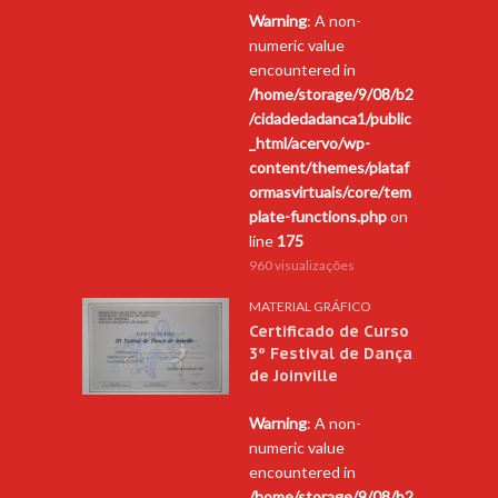
Warning
: A non-
numeric value
encountered in
/home/storage/9/08/b2
/cidadedadanca1/public
_html/acervo/wp-
content/themes/plataf
ormasvirtuais/core/tem
plate-functions.php
on
line
175
960 visualizações
MATERIAL GRÁFICO
Certificado de Curso
3º Festival de Dança
de Joinville
Warning
: A non-
numeric value
encountered in
/home/storage/9/08/b2