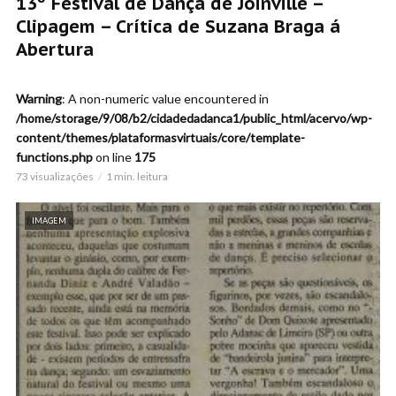
13º Festival de Dança de Joinville –
Clipagem – Crítica de Suzana Braga á
Abertura
Warning
: A non-numeric value encountered in
/home/storage/9/08/b2/cidadedadanca1/public_html/acervo/wp-
content/themes/plataformasvirtuais/core/template-
functions.php
on line
175
73 visualizações
1 min. leitura
IMAGEM