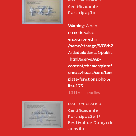
Certificado de
Participação
Warning
: A non-
numeric value
encountered in
/home/storage/9/08/b2
/cidadedadanca1/public
_html/acervo/wp-
content/themes/plataf
ormasvirtuais/core/tem
plate-functions.php
on
line
175
1.511 visualizações
MATERIAL GRÁFICO
Certificado de
Participação 3º
Festival de Dança de
Joinville