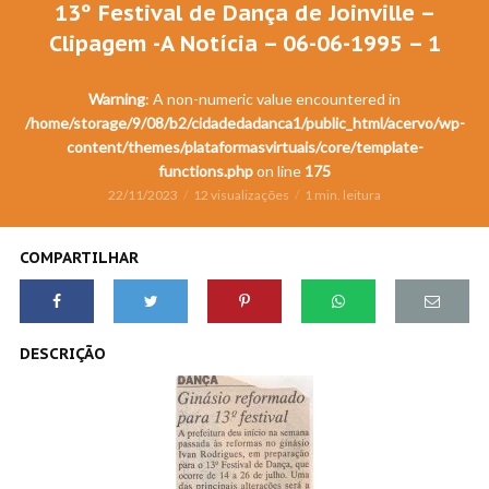
13º Festival de Dança de Joinville –
Clipagem -A Notícia – 06-06-1995 – 1
Warning
: A non-numeric value encountered in
/home/storage/9/08/b2/cidadedadanca1/public_html/acervo/wp-
content/themes/plataformasvirtuais/core/template-
functions.php
on line
175
22/11/2023
12 visualizações
1 min. leitura
COMPARTILHAR
DESCRIÇÃO