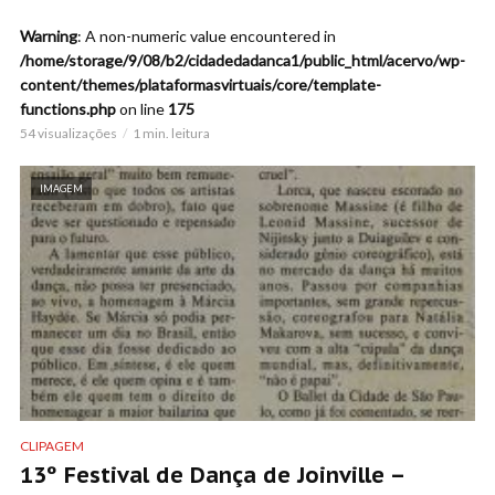
Warning
: A non-numeric value encountered in
/home/storage/9/08/b2/cidadedadanca1/public_html/acervo/wp-
content/themes/plataformasvirtuais/core/template-
functions.php
on line
175
54 visualizações
1 min. leitura
IMAGEM
CLIPAGEM
13º Festival de Dança de Joinville –