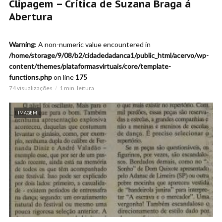
Clipagem – Crítica de Suzana Braga á
Abertura
Warning
: A non-numeric value encountered in
/home/storage/9/08/b2/cidadedadanca1/public_html/acervo/wp-
content/themes/plataformasvirtuais/core/template-
functions.php
on line
175
74 visualizações
1 min. leitura
IMAGEM