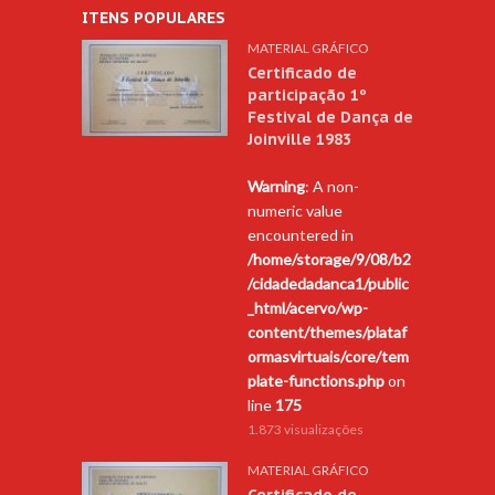
ITENS POPULARES
MATERIAL GRÁFICO
Certificado de
participação 1º
Festival de Dança de
Joinville 1983
Warning
: A non-
numeric value
encountered in
/home/storage/9/08/b2
/cidadedadanca1/public
_html/acervo/wp-
content/themes/plataf
ormasvirtuais/core/tem
plate-functions.php
on
line
175
1.873 visualizações
MATERIAL GRÁFICO
Certificado de