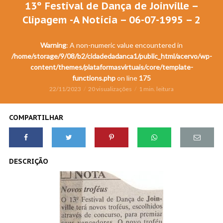
13º Festival de Dança de Joinville –
Clipagem -A Notícia – 06-07-1995 – 2
Warning
: A non-numeric value encountered in
/home/storage/9/08/b2/cidadedadanca1/public_html/acervo/wp-
content/themes/plataformasvirtuais/core/template-
functions.php
on line
175
22/11/2023
20 visualizações
1 min. leitura
COMPARTILHAR
DESCRIÇÃO