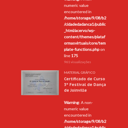
numeric value
encountered in
/home/storage/9/08/b2
/cidadedadanca1/public
_html/acervo/wp-
content/themes/plataf
ormasvirtuais/core/tem
plate-functions.php
on
line
175
961 visualizações
MATERIAL GRÁFICO
Certificado de Curso
3º Festival de Dança
de Joinville
Warning
: A non-
numeric value
encountered in
/home/storage/9/08/b2
/cidadedadanca1/public