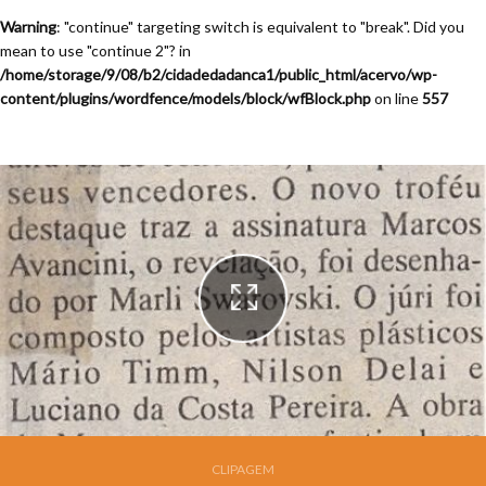
Warning
: "continue" targeting switch is equivalent to "break". Did you
mean to use "continue 2"? in
/home/storage/9/08/b2/cidadedadanca1/public_html/acervo/wp-
content/plugins/wordfence/models/block/wfBlock.php
on line
557
Festival de Dança de Joinville - 13a. Edição - 1995
CLIPAGEM