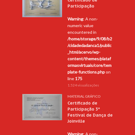
Participação
Warning
: A non-
numeric value
encountered in
/home/storage/9/08/b2
/cidadedadanca1/public
_html/acervo/wp-
content/themes/plataf
ormasvirtuais/core/tem
plate-functions.php
on
line
175
1.524 visualizações
MATERIAL GRÁFICO
Certificado de
Participação 3º
Festival de Dança de
Joinville
Warning
: A non-