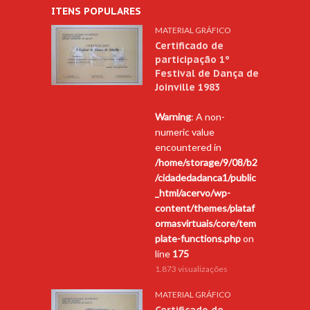
ITENS POPULARES
MATERIAL GRÁFICO
Certificado de
participação 1º
Festival de Dança de
Joinville 1983
Warning
: A non-
numeric value
encountered in
/home/storage/9/08/b2
/cidadedadanca1/public
_html/acervo/wp-
content/themes/plataf
ormasvirtuais/core/tem
plate-functions.php
on
line
175
1.873 visualizações
MATERIAL GRÁFICO
Certificado de