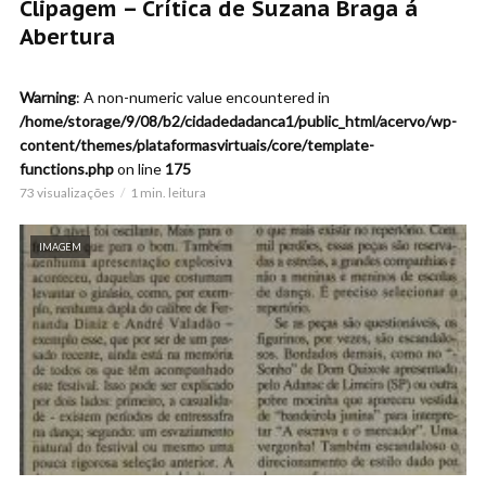
Clipagem – Crítica de Suzana Braga á
Abertura
Warning
: A non-numeric value encountered in
/home/storage/9/08/b2/cidadedadanca1/public_html/acervo/wp-
content/themes/plataformasvirtuais/core/template-
functions.php
on line
175
73 visualizações
1 min. leitura
IMAGEM