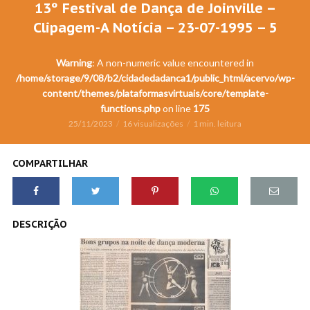
13º Festival de Dança de Joinville –
Clipagem-A Notícia – 23-07-1995 – 5
Warning
: A non-numeric value encountered in
/home/storage/9/08/b2/cidadedadanca1/public_html/acervo/wp-
content/themes/plataformasvirtuais/core/template-
functions.php
on line
175
25/11/2023
16 visualizações
1 min. leitura
COMPARTILHAR
DESCRIÇÃO