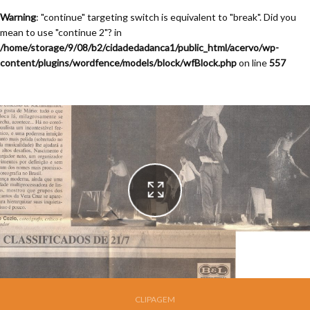
Warning
: "continue" targeting switch is equivalent to "break". Did you
mean to use "continue 2"? in
/home/storage/9/08/b2/cidadedadanca1/public_html/acervo/wp-
content/plugins/wordfence/models/block/wfBlock.php
on line
557
Festival de Dança de Joinville - 13a. Edição - 1995
CLIPAGEM