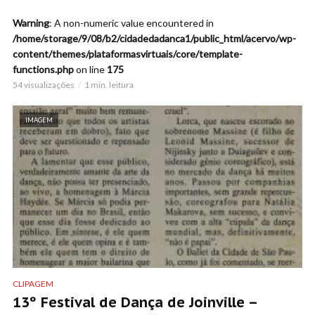
Warning
: A non-numeric value encountered in
/home/storage/9/08/b2/cidadedadanca1/public_html/acervo/wp-
content/themes/plataformasvirtuais/core/template-
functions.php
on line
175
54 visualizações
1 min. leitura
IMAGEM
CLIPAGEM
13º Festival de Dança de Joinville –