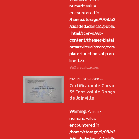
numeric value
encountered in
/home/storage/9/08/b2
/cidadedadanca1/public
_html/acervo/wp-
content/themes/plataf
ormasvirtuais/core/tem
plate-functions.php
on
line
175
960 visualizações
MATERIAL GRÁFICO
Certificado de Curso
3º Festival de Dança
de Joinville
Warning
: A non-
numeric value
encountered in
/home/storage/9/08/b2
/cidadedadanca1/public