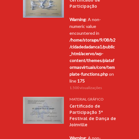
Participação
Warning
: A non-
numeric value
encountered in
/home/storage/9/08/b2
/cidadedadanca1/public
_html/acervo/wp-
content/themes/plataf
ormasvirtuais/core/tem
plate-functions.php
on
line
175
1.500 visualizações
MATERIAL GRÁFICO
Certificado de
Participação 3º
Festival de Dança de
Joinville
Warning
: A non-