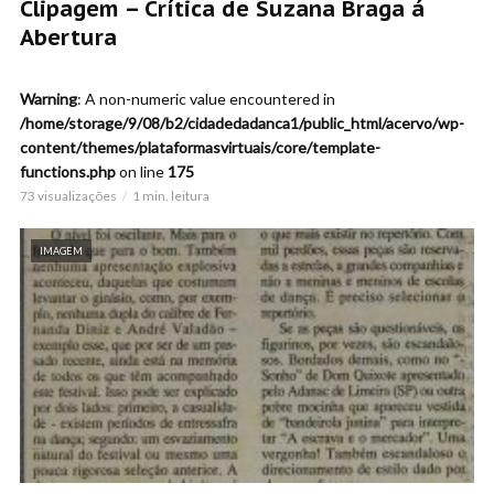
Clipagem – Crítica de Suzana Braga á
Abertura
Warning
: A non-numeric value encountered in
/home/storage/9/08/b2/cidadedadanca1/public_html/acervo/wp-
content/themes/plataformasvirtuais/core/template-
functions.php
on line
175
73 visualizações
1 min. leitura
IMAGEM