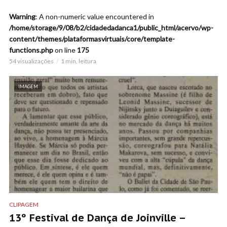
Warning
: A non-numeric value encountered in
/home/storage/9/08/b2/cidadedadanca1/public_html/acervo/wp-
content/themes/plataformasvirtuais/core/template-
functions.php
on line
175
54 visualizações
1 min. leitura
IMAGEM
CLIPAGEM
13º Festival de Dança de Joinville –