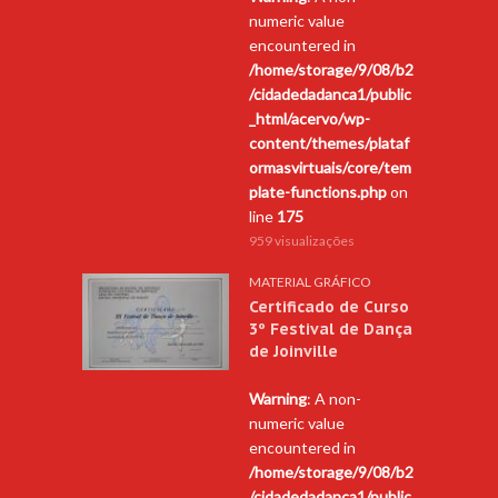
numeric value
encountered in
/home/storage/9/08/b2
/cidadedadanca1/public
_html/acervo/wp-
content/themes/plataf
ormasvirtuais/core/tem
plate-functions.php
on
line
175
959 visualizações
MATERIAL GRÁFICO
Certificado de Curso
3º Festival de Dança
de Joinville
Warning
: A non-
numeric value
encountered in
/home/storage/9/08/b2
/cidadedadanca1/public