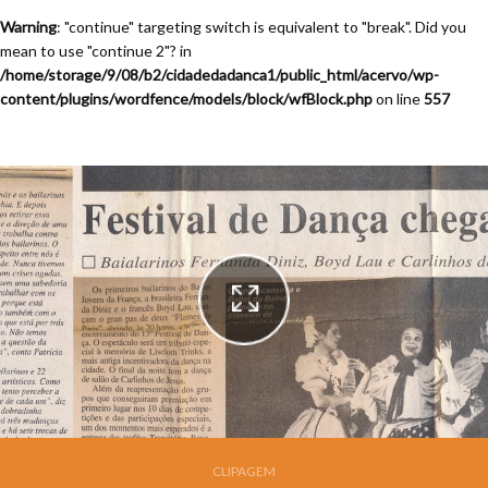
Warning
: "continue" targeting switch is equivalent to "break". Did you
mean to use "continue 2"? in
/home/storage/9/08/b2/cidadedadanca1/public_html/acervo/wp-
content/plugins/wordfence/models/block/wfBlock.php
on line
557
Festival de Dança de Joinville - 13a. Edição - 1995
CLIPAGEM