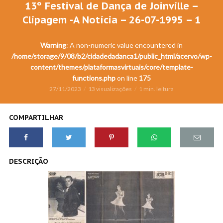
13º Festival de Dança de Joinville –
Clipagem -A Notícia – 26-07-1995 – 1
Warning
: A non-numeric value encountered in
/home/storage/9/08/b2/cidadedadanca1/public_html/acervo/wp-
content/themes/plataformasvirtuais/core/template-
functions.php
on line
175
27/11/2023
13 visualizações
1 min. leitura
COMPARTILHAR
DESCRIÇÃO