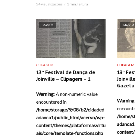
54 visualizações
1 min. leitura
IMAGEM
IMAGEM
CLIPAGEM
CLIPAGEM
13º Festival de Dança de
13º Fes
Joinville – Clipagem – 1
Joinvill
Gazeta 
Warning
: A non-numeric value
Warning
encountered in
encounte
/home/storage/9/08/b2/cidaded
/home/s
adanca1/public_html/acervo/wp-
adanca1
content/themes/plataformasvirtu
content/
ais/core/template-functions.php