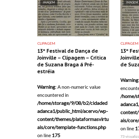
IMAGEM
IMAGEM
CLIPAGEM
CLIPAGEM
13º Festival de Dança de
13º Fes
Joinville – Clipagem – Crítica
Joinvill
de Suzana Braga á Pré-
de Suz
estréia
Warning
Warning
: A non-numeric value
encounte
encountered in
/home/s
/home/storage/9/08/b2/cidaded
adanca1
adanca1/public_html/acervo/wp-
content/
content/themes/plataformasvirtu
ais/core
ais/core/template-functions.php
on line
1
on line
175
73 visuali