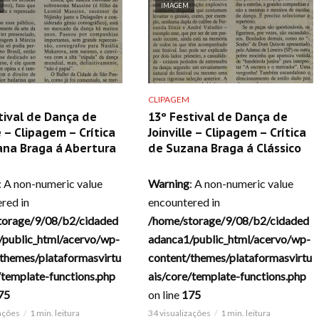
IMAGEM
CLIPAGEM
tival de Dança de
13º Festival de Dança de
e – Clipagem – Crítica
Joinville – Clipagem – Crítica
ana Braga á Abertura
de Suzana Braga á Clássico
: A non-numeric value
Warning
: A non-numeric value
red in
encountered in
torage/9/08/b2/cidaded
/home/storage/9/08/b2/cidaded
/public_html/acervo/wp-
adanca1/public_html/acervo/wp-
themes/plataformasvirtu
content/themes/plataformasvirtu
/template-functions.php
ais/core/template-functions.php
75
on line
175
zações
1 min. leitura
34 visualizações
1 min. leitura