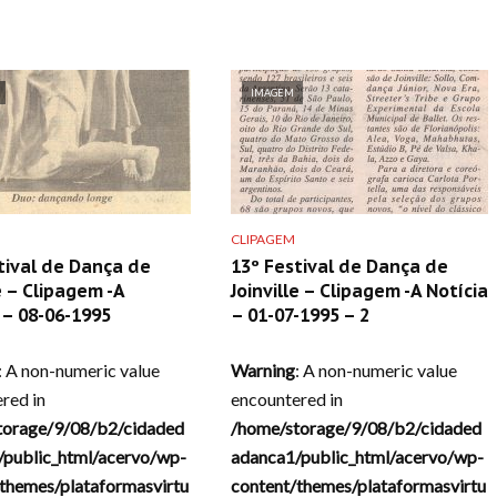
IMAGEM
CLIPAGEM
tival de Dança de
13º Festival de Dança de
e – Clipagem -A
Joinville – Clipagem -A Notícia
– 08-06-1995
– 01-07-1995 – 2
: A non-numeric value
Warning
: A non-numeric value
red in
encountered in
torage/9/08/b2/cidaded
/home/storage/9/08/b2/cidaded
/public_html/acervo/wp-
adanca1/public_html/acervo/wp-
themes/plataformasvirtu
content/themes/plataformasvirtu