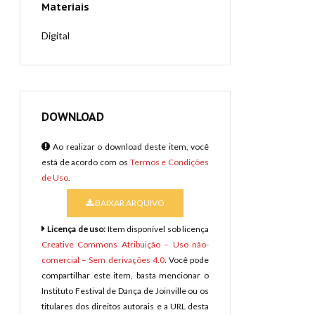
Materiais
Digital
DOWNLOAD
Ao realizar o download deste item, você
está de acordo com os
Termos e Condições
de Uso
.
BAIXAR ARQUIVO
Licença de uso:
Item disponível sob licença
Creative Commons Atribuição – Uso não-
comercial – Sem derivações 4.0
. Você pode
compartilhar este item, basta mencionar o
Instituto Festival de Dança de Joinville ou os
titulares dos direitos autorais e a URL desta