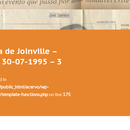
Festival de Dança de Joinville - 13a. Edição - 1995
 de Joinville –
 30-07-1995 – 3
d in
public_html/acervo/wp-
/template-functions.php
on line
175