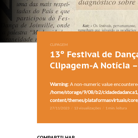
CLIPAGEM
13º Festival de Dança
Clipagem-A Notícia –
Warning
: A non-numeric value encountere
/home/storage/9/08/b2/cidadedadanca1/
content/themes/plataformasvirtuais/core
27/11/2023
13 visualizações
1 min. leitura
COMPARTILHAR