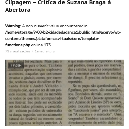
Clipagem – Crítica de Suzana Braga á
Abertura
Warning
: A non-numeric value encountered in
/home/storage/9/08/b2/cidadedadanca1/public_html/acervo/wp-
content/themes/plataformasvirtuais/core/template-
functions.php
on line
175
73 visualizações
1 min. leitura
IMAGEM