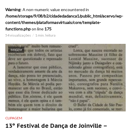
Warning
: A non-numeric value encountered in
/home/storage/9/08/b2/cidadedadanca1/public_html/acervo/wp-
content/themes/plataformasvirtuais/core/template-
functions.php
on line
175
54 visualizações
1 min. leitura
IMAGEM
CLIPAGEM
13º Festival de Dança de Joinville –