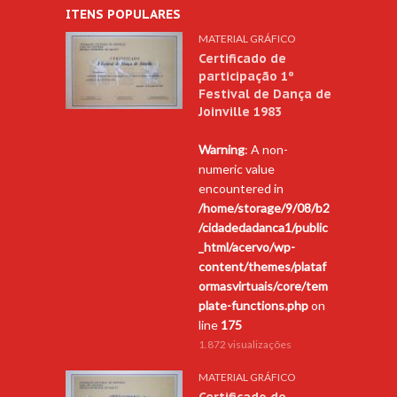
ITENS POPULARES
MATERIAL GRÁFICO
Certificado de
participação 1º
Festival de Dança de
Joinville 1983
Warning
: A non-
numeric value
encountered in
/home/storage/9/08/b2
/cidadedadanca1/public
_html/acervo/wp-
content/themes/plataf
ormasvirtuais/core/tem
plate-functions.php
on
line
175
1.872 visualizações
MATERIAL GRÁFICO
Certificado de