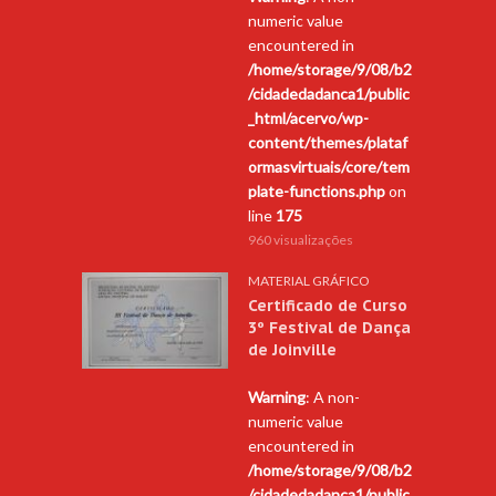
numeric value
encountered in
/home/storage/9/08/b2
/cidadedadanca1/public
_html/acervo/wp-
content/themes/plataf
ormasvirtuais/core/tem
plate-functions.php
on
line
175
960 visualizações
MATERIAL GRÁFICO
Certificado de Curso
3º Festival de Dança
de Joinville
Warning
: A non-
numeric value
encountered in
/home/storage/9/08/b2
/cidadedadanca1/public