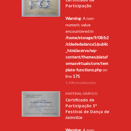
Participação
Warning
: A non-
numeric value
encountered in
/home/storage/9/08/b2
/cidadedadanca1/public
_html/acervo/wp-
content/themes/plataf
ormasvirtuais/core/tem
plate-functions.php
on
line
175
1.508 visualizações
MATERIAL GRÁFICO
Certificado de
Participação 3º
Festival de Dança de
Joinville
Warning
: A non-