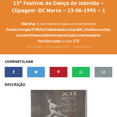
13º Festival de Dança de Joinville –
Clipagem -DC Norte – 23-06-1995 – 1
Warning
: A non-numeric value encountered in
/home/storage/9/08/b2/cidadedadanca1/public_html/acervo/wp-
content/themes/plataformasvirtuais/core/template-
functions.php
on line
175
30/11/2023
21 visualizações
1 min. leitura
COMPARTILHAR
DESCRIÇÃO