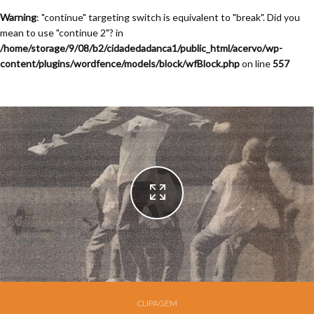
Warning
: "continue" targeting switch is equivalent to "break". Did you
mean to use "continue 2"? in
/home/storage/9/08/b2/cidadedadanca1/public_html/acervo/wp-
content/plugins/wordfence/models/block/wfBlock.php
on line
557
Festival de Dança de Joinville - 13a. Edição - 1995
CLIPAGEM