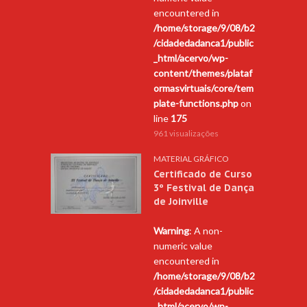
encountered in
/home/storage/9/08/b2
/cidadedadanca1/public
_html/acervo/wp-
content/themes/plataf
ormasvirtuais/core/tem
plate-functions.php
on
line
175
961 visualizações
MATERIAL GRÁFICO
Certificado de Curso
3º Festival de Dança
de Joinville
Warning
: A non-
numeric value
encountered in
/home/storage/9/08/b2
/cidadedadanca1/public
_html/acervo/wp-