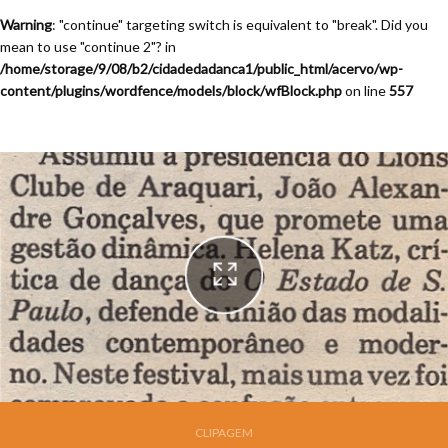
Warning
: "continue" targeting switch is equivalent to "break". Did you
mean to use "continue 2"? in
/home/storage/9/08/b2/cidadedadanca1/public_html/acervo/wp-
content/plugins/wordfence/models/block/wfBlock.php
on line
557
Festival de Dança de Joinville - 13a. Edição - 1995
CLIPAGEM