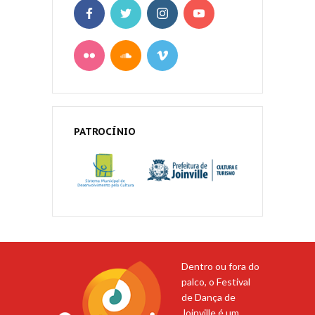
PATROCÍNIO
Dentro ou fora do
palco, o Festival
de Dança de
Joinville é um