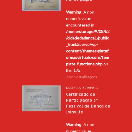
Warning
: A non-
numeric value
encountered in
/home/storage/9/08/b2
/cidadedadanca1/public
_html/acervo/wp-
content/themes/plataf
ormasvirtuais/core/tem
plate-functions.php
on
line
175
1.527 visualizações
MATERIAL GRÁFICO
Certificado de
Participação 3º
Festival de Dança de
Joinville
Warning
: A non-
numeric value