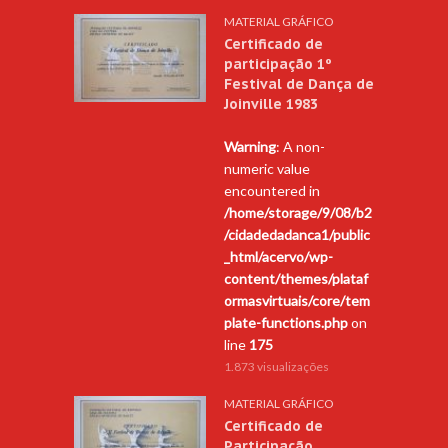
MATERIAL GRÁFICO
Certificado de
participação 1º
Festival de Dança de
Joinville 1983
Warning
: A non-
numeric value
encountered in
/home/storage/9/08/b2
/cidadedadanca1/public
_html/acervo/wp-
content/themes/plataf
ormasvirtuais/core/tem
plate-functions.php
on
line
175
1.873 visualizações
MATERIAL GRÁFICO
Certificado de
Participação