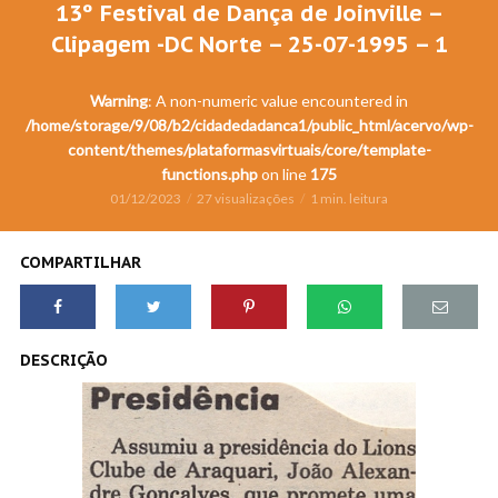
13º Festival de Dança de Joinville –
Clipagem -DC Norte – 25-07-1995 – 1
Warning
: A non-numeric value encountered in
/home/storage/9/08/b2/cidadedadanca1/public_html/acervo/wp-
content/themes/plataformasvirtuais/core/template-
functions.php
on line
175
01/12/2023
27 visualizações
1 min. leitura
COMPARTILHAR
DESCRIÇÃO