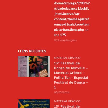
/home/storage/9/08/b2
/cidadedadanca1/public
_html/acervo/wp-
content/themes/plataf
ormasvirtuais/core/tem
plate-functions.php
on
line
175
933 visualizações
ITENS RECENTES
MATERIAL GRÁFICO
13º Festival de
Dança de Joinville –
Material Gráfico –
Folha Tur – Especial
Festival de Dança –
1
08/05/2024
MATERIAL GRÁFICO
13º Festival de