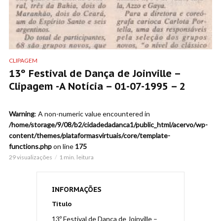
CLIPAGEM
13º Festival de Dança de Joinville –
Clipagem -A Notícia – 01-07-1995 – 2
Warning
: A non-numeric value encountered in
/home/storage/9/08/b2/cidadedadanca1/public_html/acervo/wp-
content/themes/plataformasvirtuais/core/template-
functions.php
on line
175
29 visualizações
1 min. leitura
INFORMAÇÕES
Título
13º Festival de Dança de Joinville –