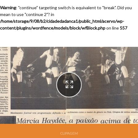
Warning
: "continue" targeting switch is equivalent to "break". Did you
mean to use "continue 2"? in
/home/storage/9/08/b2/cidadedadanca1/public_html/acervo/wp-
content/plugins/wordfence/models/block/wfBlock.php
on line
557
Festival de Dança de Joinville - 13a. Edição - 1995
CLIPAGEM