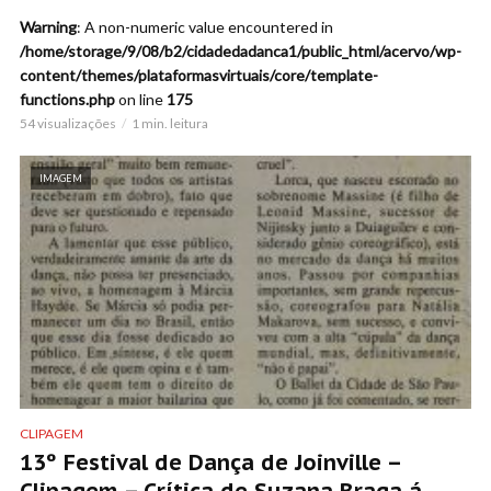
Warning
: A non-numeric value encountered in
/home/storage/9/08/b2/cidadedadanca1/public_html/acervo/wp-
content/themes/plataformasvirtuais/core/template-
functions.php
on line
175
54 visualizações
1 min. leitura
IMAGEM
CLIPAGEM
13º Festival de Dança de Joinville –
Clipagem – Crítica de Suzana Braga á