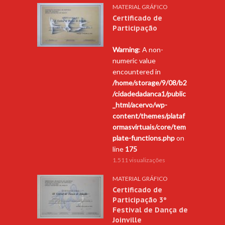
MATERIAL GRÁFICO
Certificado de
Participação
Warning
: A non-
numeric value
encountered in
/home/storage/9/08/b2
/cidadedadanca1/public
_html/acervo/wp-
content/themes/plataf
ormasvirtuais/core/tem
plate-functions.php
on
line
175
1.511 visualizações
MATERIAL GRÁFICO
Certificado de
Participação 3º
Festival de Dança de
Joinville