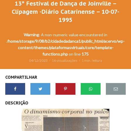
13º Festival de Dança de Joinville –
Clipagem -Diário Catarinense – 10-07-
1995
Warning
: A non-numeric value encountered in
/home/storage/9/08/b2/cidadedadanca1/public_html/acervo/wp-
content/themes/plataformasvirtuais/core/template-
functions.php
on line
175
04/12/2023
16 visualizações
1 min. leitura
COMPARTILHAR
DESCRIÇÃO