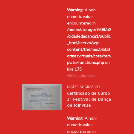
Warning
: A non-
numeric value
encountered in
/home/storage/9/08/b2
/cidadedadanca1/public
_html/acervo/wp-
content/themes/plataf
ormasvirtuais/core/tem
plate-functions.php
on
line
175
960 visualizações
MATERIAL GRÁFICO
Certificado de Curso
3º Festival de Dança
de Joinville
Warning
: A non-
numeric value
encountered in