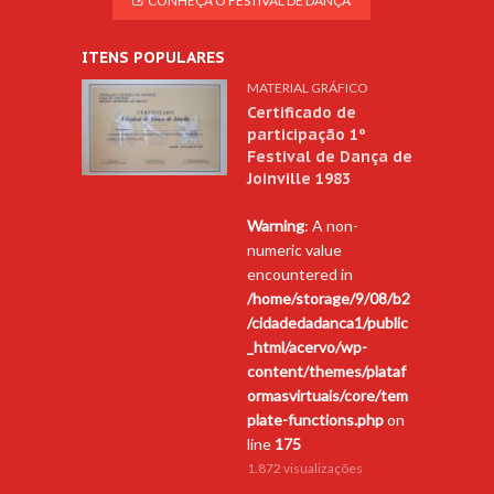
CONHEÇA O FESTIVAL DE DANÇA
ITENS POPULARES
MATERIAL GRÁFICO
Certificado de
participação 1º
Festival de Dança de
Joinville 1983
Warning
: A non-
numeric value
encountered in
/home/storage/9/08/b2
/cidadedadanca1/public
_html/acervo/wp-
content/themes/plataf
ormasvirtuais/core/tem
plate-functions.php
on
line
175
1.872 visualizações