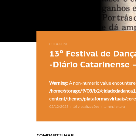
CLIPAGEM
13º Festival de Danç
-Diário Catarinense 
Warning
: A non-numeric value encountere
/home/storage/9/08/b2/cidadedadanca1/
content/themes/plataformasvirtuais/core
05/12/2023
16 visualizações
1 min. leitura
COMPARTILHAR