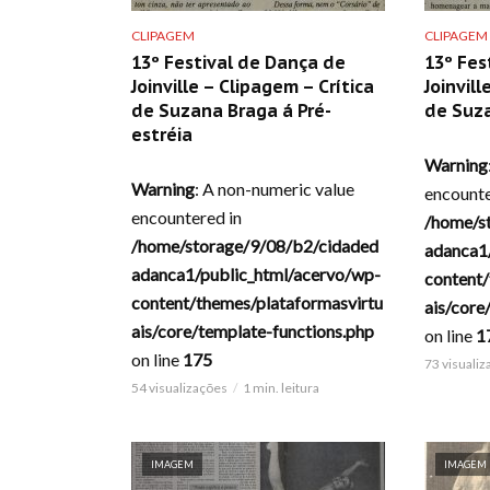
CLIPAGEM
CLIPAGEM
13º Festival de Dança de
13º Fes
Joinville – Clipagem – Crítica
Joinvill
de Suzana Braga á Pré-
de Suz
estréia
Warning
Warning
: A non-numeric value
encounte
encountered in
/home/s
/home/storage/9/08/b2/cidaded
adanca1
adanca1/public_html/acervo/wp-
content/
content/themes/plataformasvirtu
ais/core
ais/core/template-functions.php
on line
1
on line
175
73 visuali
54 visualizações
1 min. leitura
IMAGEM
IMAGEM