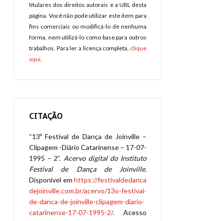
titulares dos direitos autorais e a URL desta
página. Você não pode utilizar este item para
fins comerciais ou modificá-lo de nenhuma
forma, nem utilizá-lo como base para outros
trabalhos. Para ler a licença completa,
clique
aqui
.
CITAÇÃO
“13º Festival de Dança de Joinville –
Clipagem -Diário Catarinense – 17-07-
1995 – 2”.
Acervo digital do Instituto
Festival de Dança de Joinville
.
Disponível em
https://festivaldedanca
dejoinville.com.br/acervo/13o-festival-
de-danca-de-joinville-clipagem-diario-
catarinense-17-07-1995-2/
. Acesso