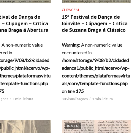
CLIPAGEM
tival de Dança de
13º Festival de Dança de
e – Clipagem – Crítica
Joinville – Clipagem – Crítica
ana Braga á Abertura
de Suzana Braga á Clássico
: A non-numeric value
Warning
: A non-numeric value
red in
encountered in
torage/9/08/b2/cidaded
/home/storage/9/08/b2/cidaded
/public_html/acervo/wp-
adanca1/public_html/acervo/wp-
themes/plataformasvirtu
content/themes/plataformasvirtu
/template-functions.php
ais/core/template-functions.php
75
on line
175
zações
1 min. leitura
34 visualizações
1 min. leitura
IMAGEM