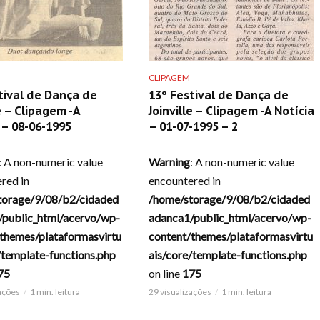
CLIPAGEM
tival de Dança de
13º Festival de Dança de
e – Clipagem -A
Joinville – Clipagem -A Notícia
– 08-06-1995
– 01-07-1995 – 2
: A non-numeric value
Warning
: A non-numeric value
red in
encountered in
torage/9/08/b2/cidaded
/home/storage/9/08/b2/cidaded
/public_html/acervo/wp-
adanca1/public_html/acervo/wp-
themes/plataformasvirtu
content/themes/plataformasvirtu
/template-functions.php
ais/core/template-functions.php
75
on line
175
zações
1 min. leitura
29 visualizações
1 min. leitura