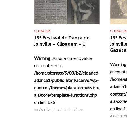
CLIPAGEM
CLIPAGEM
13º Festival de Dança de
13º Fes
Joinville – Clipagem – 1
Joinvill
Gazeta 
Warning
: A non-numeric value
Warning
encountered in
encounte
/home/storage/9/08/b2/cidaded
/home/s
adanca1/public_html/acervo/wp-
adanca1
content/themes/plataformasvirtu
content/
ais/core/template-functions.php
ais/core
on line
175
on line
1
55 visualizações
1 min. leitura
43 visuali