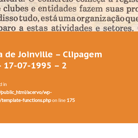
Festival de Dança de Joinville - 13a. Edição - 1995
a de Joinville – Clipagem
– 17-07-1995 – 2
d in
public_html/acervo/wp-
/template-functions.php
on line
175