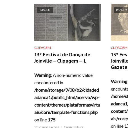
IMAGEM
IMAGEM
CLIPAGEM
CLIPAGEM
13º Festival de Dança de
13º Fes
Joinville – Clipagem – 1
Joinvill
Gazeta 
Warning
: A non-numeric value
Warning
encountered in
encounte
/home/storage/9/08/b2/cidaded
/home/s
adanca1/public_html/acervo/wp-
adanca1
content/themes/plataformasvirtu
content/
ais/core/template-functions.php
ais/core
on line
175
on line
1
55 visualizações
1 min. leitura