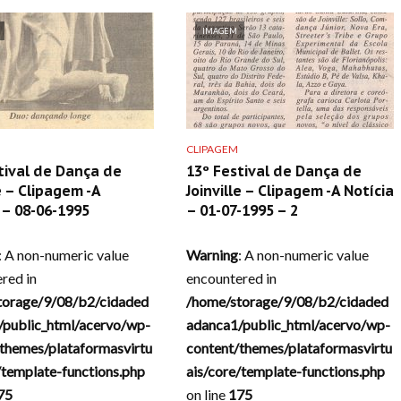
IMAGEM
CLIPAGEM
tival de Dança de
13º Festival de Dança de
e – Clipagem -A
Joinville – Clipagem -A Notícia
– 08-06-1995
– 01-07-1995 – 2
: A non-numeric value
Warning
: A non-numeric value
red in
encountered in
torage/9/08/b2/cidaded
/home/storage/9/08/b2/cidaded
/public_html/acervo/wp-
adanca1/public_html/acervo/wp-
themes/plataformasvirtu
content/themes/plataformasvirtu
/template-functions.php
ais/core/template-functions.php
75
on line
175