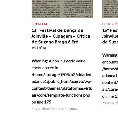
CLIPAGEM
CLIPAGEM
13º Festival de Dança de
13º Fes
Joinville – Clipagem – Crítica
Joinvill
de Suzana Braga á Pré-
de Suz
estréia
Warning
Warning
: A non-numeric value
encounte
encountered in
/home/s
/home/storage/9/08/b2/cidaded
adanca1
adanca1/public_html/acervo/wp-
content/
content/themes/plataformasvirtu
ais/core
ais/core/template-functions.php
on line
1
on line
175
73 visuali
54 visualizações
1 min. leitura