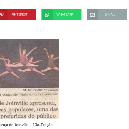
PINTEREST
WHATSAPP
E-MAIL
ança de Joinville – 13a. Edição –