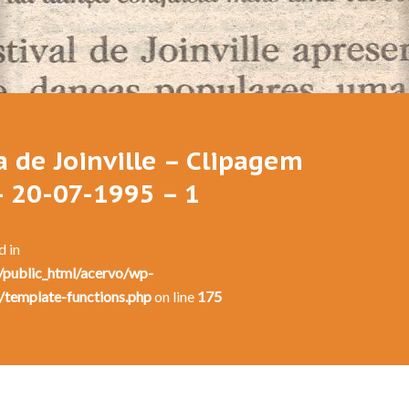
Festival de Dança de Joinville - 13a. Edição - 1995
a de Joinville – Clipagem
– 20-07-1995 – 1
d in
public_html/acervo/wp-
/template-functions.php
on line
175