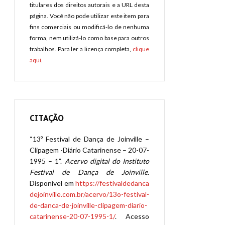
titulares dos direitos autorais e a URL desta
página. Você não pode utilizar este item para
fins comerciais ou modificá-lo de nenhuma
forma, nem utilizá-lo como base para outros
trabalhos. Para ler a licença completa,
clique
aqui
.
CITAÇÃO
“13º Festival de Dança de Joinville –
Clipagem -Diário Catarinense – 20-07-
1995 – 1”.
Acervo digital do Instituto
Festival de Dança de Joinville
.
Disponível em
https://festivaldedanca
dejoinville.com.br/acervo/13o-festival-
de-danca-de-joinville-clipagem-diario-
catarinense-20-07-1995-1/
. Acesso