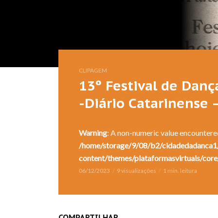
CLIPAGEM
13º Festival de Danç
-Diário Catarinense 
Warning
: A non-numeric value encountere
/home/storage/9/08/b2/cidadedadanca1/
content/themes/plataformasvirtuais/core
06/12/2023
9 visualizações
1 min. leitura
COMPARTILHAR