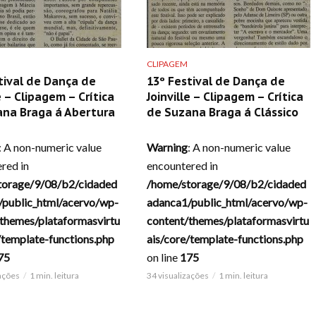
CLIPAGEM
tival de Dança de
13º Festival de Dança de
e – Clipagem – Crítica
Joinville – Clipagem – Crítica
ana Braga á Abertura
de Suzana Braga á Clássico
: A non-numeric value
Warning
: A non-numeric value
red in
encountered in
torage/9/08/b2/cidaded
/home/storage/9/08/b2/cidaded
/public_html/acervo/wp-
adanca1/public_html/acervo/wp-
themes/plataformasvirtu
content/themes/plataformasvirtu
/template-functions.php
ais/core/template-functions.php
75
on line
175
zações
1 min. leitura
34 visualizações
1 min. leitura