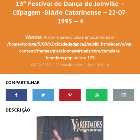
13º Festival de Dança de Joinville –
Clipagem -Diário Catarinense – 22-07-
1995 – 4
Warning
: A non-numeric value encountered in
/home/storage/9/08/b2/cidadedadanca1/public_html/acervo/wp-
content/themes/plataformasvirtuais/core/template-
functions.php
on line
175
06/12/2023
22 visualizações
1 min. leitura
COMPARTILHAR
DESCRIÇÃO