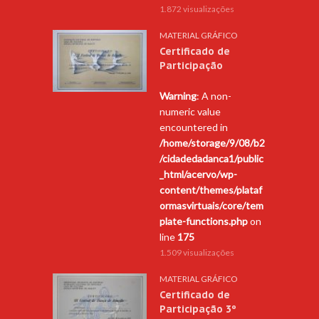
1.872 visualizações
MATERIAL GRÁFICO
Certificado de
Participação
Warning
: A non-
numeric value
encountered in
/home/storage/9/08/b2
/cidadedadanca1/public
_html/acervo/wp-
content/themes/plataf
ormasvirtuais/core/tem
plate-functions.php
on
line
175
1.509 visualizações
MATERIAL GRÁFICO
Certificado de
Participação 3º