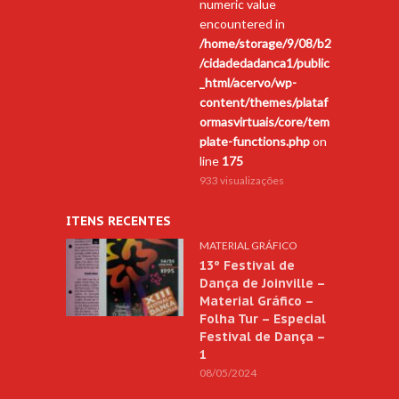
numeric value
encountered in
/home/storage/9/08/b2
/cidadedadanca1/public
_html/acervo/wp-
content/themes/plataf
ormasvirtuais/core/tem
plate-functions.php
on
line
175
933 visualizações
ITENS RECENTES
MATERIAL GRÁFICO
13º Festival de
Dança de Joinville –
Material Gráfico –
Folha Tur – Especial
Festival de Dança –
1
08/05/2024