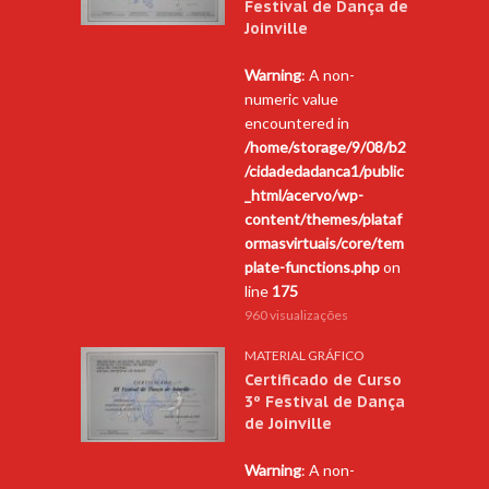
Festival de Dança de
Joinville
Warning
: A non-
numeric value
encountered in
/home/storage/9/08/b2
/cidadedadanca1/public
_html/acervo/wp-
content/themes/plataf
ormasvirtuais/core/tem
plate-functions.php
on
line
175
960 visualizações
MATERIAL GRÁFICO
Certificado de Curso
3º Festival de Dança
de Joinville
Warning
: A non-