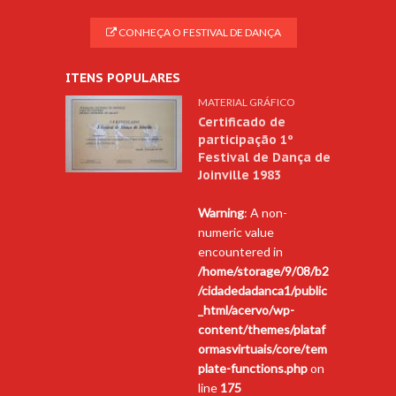
CONHEÇA O FESTIVAL DE DANÇA
ITENS POPULARES
MATERIAL GRÁFICO
Certificado de
participação 1º
Festival de Dança de
Joinville 1983
Warning
: A non-
numeric value
encountered in
/home/storage/9/08/b2
/cidadedadanca1/public
_html/acervo/wp-
content/themes/plataf
ormasvirtuais/core/tem
plate-functions.php
on
line
175