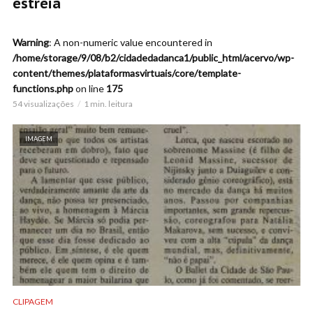
estréia
Warning
: A non-numeric value encountered in
/home/storage/9/08/b2/cidadedadanca1/public_html/acervo/wp-
content/themes/plataformasvirtuais/core/template-
functions.php
on line
175
54 visualizações
1 min. leitura
IMAGEM
CLIPAGEM