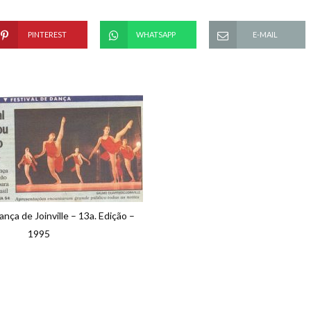
PINTEREST
WHATSAPP
E-MAIL
ança de Joinville – 13a. Edição –
1995