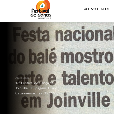
ACERVO DIGITAL
ANTERIOR
13º Festival de Dança de
Joinville – Clipagem -Diário
Catarinense – 27-06-1995