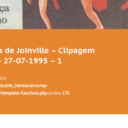
Festival de Dança de Joinville - 13a. Edição - 1995
a de Joinville – Clipagem
– 27-07-1995 – 1
d in
public_html/acervo/wp-
/template-functions.php
on line
175