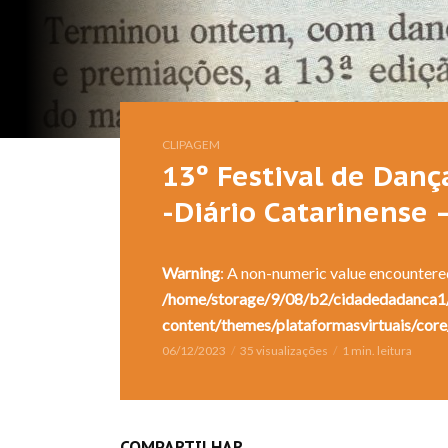
CLIPAGEM
13º Festival de Danç
-Diário Catarinense 
Warning
: A non-numeric value encountere
/home/storage/9/08/b2/cidadedadanca1/
content/themes/plataformasvirtuais/core
06/12/2023
35 visualizações
1 min. leitura
COMPARTILHAR