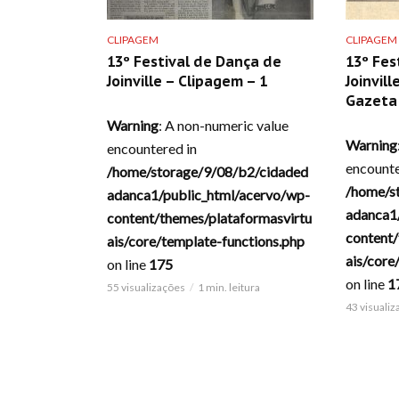
CLIPAGEM
CLIPAGEM
13º Festival de Dança de
13º Fes
Joinville – Clipagem – 1
Joinvill
Gazeta 
Warning
: A non-numeric value
Warning
encountered in
encounte
/home/storage/9/08/b2/cidaded
/home/s
adanca1/public_html/acervo/wp-
adanca1
content/themes/plataformasvirtu
content/
ais/core/template-functions.php
ais/core
on line
175
on line
1
55 visualizações
1 min. leitura
43 visuali