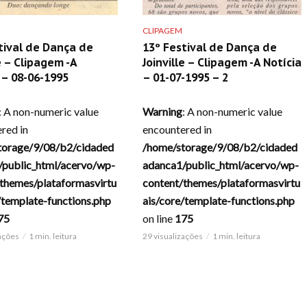
CLIPAGEM
tival de Dança de
13º Festival de Dança de
e – Clipagem -A
Joinville – Clipagem -A Notícia
– 08-06-1995
– 01-07-1995 – 2
: A non-numeric value
Warning
: A non-numeric value
red in
encountered in
torage/9/08/b2/cidaded
/home/storage/9/08/b2/cidaded
/public_html/acervo/wp-
adanca1/public_html/acervo/wp-
themes/plataformasvirtu
content/themes/plataformasvirtu
/template-functions.php
ais/core/template-functions.php
75
on line
175
zações
1 min. leitura
29 visualizações
1 min. leitura