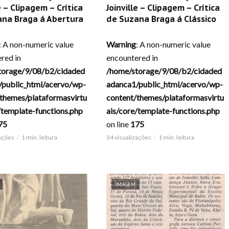
e – Clipagem – Crítica
Joinville – Clipagem – Crítica
ana Braga á Abertura
de Suzana Braga á Clássico
: A non-numeric value
Warning
: A non-numeric value
red in
encountered in
torage/9/08/b2/cidaded
/home/storage/9/08/b2/cidaded
/public_html/acervo/wp-
adanca1/public_html/acervo/wp-
themes/plataformasvirtu
content/themes/plataformasvirtu
/template-functions.php
ais/core/template-functions.php
75
on line
175
zações
1 min. leitura
34 visualizações
1 min. leitura
IMAGEM