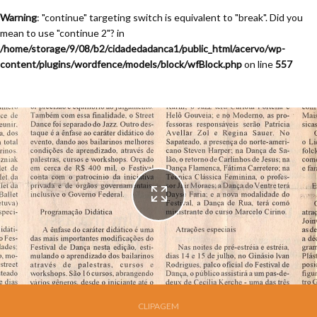
Warning
: "continue" targeting switch is equivalent to "break". Did you
mean to use "continue 2"? in
/home/storage/9/08/b2/cidadedadanca1/public_html/acervo/wp-
content/plugins/wordfence/models/block/wfBlock.php
on line
557
Festival de Dança de Joinville - 13a. Edição - 1995
CLIPAGEM