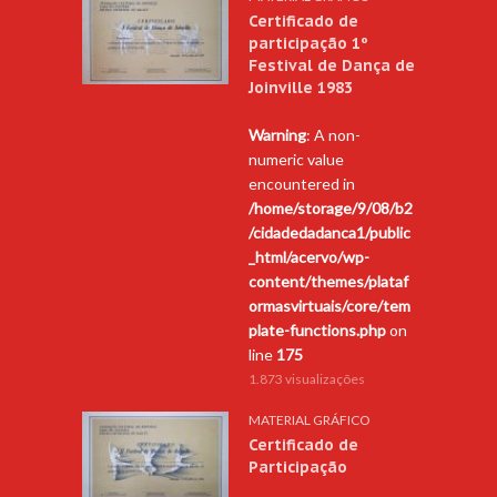
Certificado de
participação 1º
Festival de Dança de
Joinville 1983
Warning
: A non-
numeric value
encountered in
/home/storage/9/08/b2
/cidadedadanca1/public
_html/acervo/wp-
content/themes/plataf
ormasvirtuais/core/tem
plate-functions.php
on
line
175
1.873 visualizações
MATERIAL GRÁFICO
Certificado de
Participação