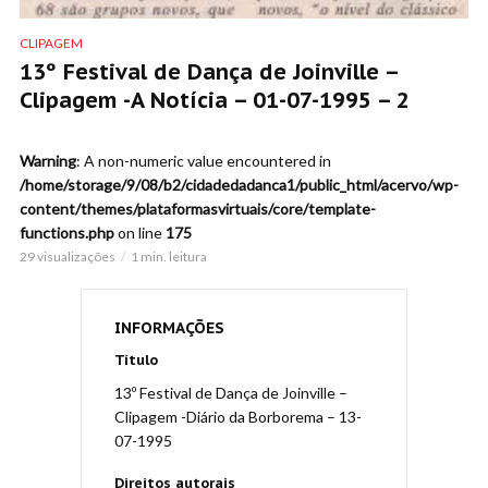
CLIPAGEM
13º Festival de Dança de Joinville –
Clipagem -A Notícia – 01-07-1995 – 2
Warning
: A non-numeric value encountered in
/home/storage/9/08/b2/cidadedadanca1/public_html/acervo/wp-
content/themes/plataformasvirtuais/core/template-
functions.php
on line
175
29 visualizações
1 min. leitura
INFORMAÇÕES
Título
13º Festival de Dança de Joinville –
Clipagem -Diário da Borborema – 13-
07-1995
Direitos autorais