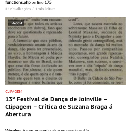
functions.php
on line
175
54 visualizações
1 min. leitura
IMAGEM
CLIPAGEM
13º Festival de Dança de Joinville –
Clipagem – Crítica de Suzana Braga á
Abertura
Warning
: A non-numeric value encountered in