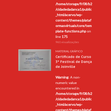
/home/storage/9/08/b2
/cidadedadanca1/public
_html/acervo/wp-
content/themes/plataf
ormasvirtuais/core/tem
plate-functions.php
on
line
175
961 visualizações
MATERIAL GRÁFICO
Certificado de Curso
3º Festival de Dança
de Joinville
Warning
: A non-
numeric value
encountered in
/home/storage/9/08/b2
/cidadedadanca1/public
_html/acervo/wp-
content/themes/plataf