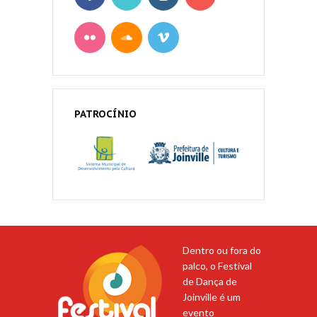
PATROCÍNIO
Dentro ou fora do
palco, o Festival
de Dança de
Joinville é um
evento