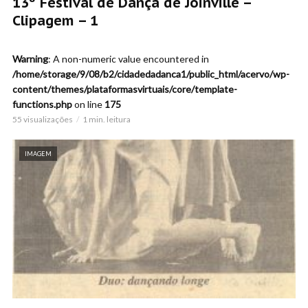
13º Festival de Dança de Joinville –
Clipagem – 1
Warning
: A non-numeric value encountered in
/home/storage/9/08/b2/cidadedadanca1/public_html/acervo/wp-
content/themes/plataformasvirtuais/core/template-
functions.php
on line
175
55 visualizações
1 min. leitura
IMAGEM