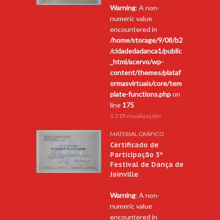
Warning
: A non-
numeric value
encountered in
/home/storage/9/08/b2
/cidadedadanca1/public
_html/acervo/wp-
content/themes/plataf
ormasvirtuais/core/tem
plate-functions.php
on
line
175
1.518 visualizações
MATERIAL GRÁFICO
Certificado de
Participação 3º
Festival de Dança de
Joinville
Warning
: A non-
numeric value
encountered in