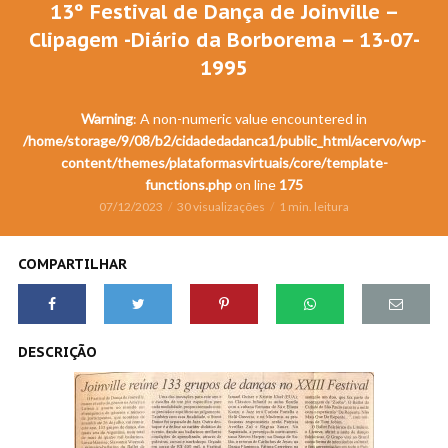
13º Festival de Dança de Joinville –
Clipagem -Diário da Borborema – 13-07-
1995
Warning
: A non-numeric value encountered in
/home/storage/9/08/b2/cidadedadanca1/public_html/acervo/wp-
content/themes/plataformasvirtuais/core/template-
functions.php
on line
175
07/12/2023
30 visualizações
1 min. leitura
COMPARTILHAR
DESCRIÇÃO