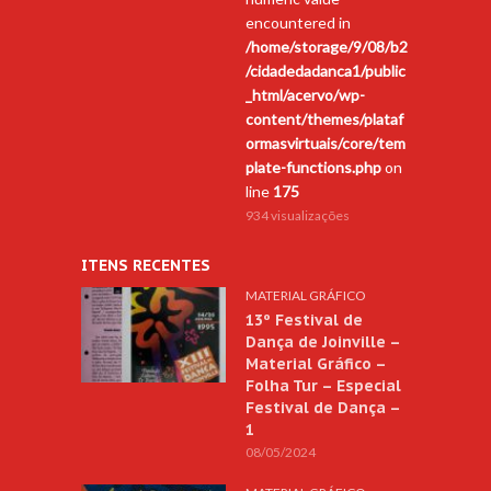
encountered in
/home/storage/9/08/b2
/cidadedadanca1/public
_html/acervo/wp-
content/themes/plataf
ormasvirtuais/core/tem
plate-functions.php
on
line
175
934 visualizações
ITENS RECENTES
MATERIAL GRÁFICO
13º Festival de
Dança de Joinville –
Material Gráfico –
Folha Tur – Especial
Festival de Dança –
1
08/05/2024