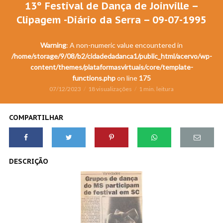
13º Festival de Dança de Joinville –
Clipagem -Diário da Serra – 09-07-1995
Warning
: A non-numeric value encountered in
/home/storage/9/08/b2/cidadedadanca1/public_html/acervo/wp-
content/themes/plataformasvirtuais/core/template-
functions.php
on line
175
07/12/2023
18 visualizações
1 min. leitura
COMPARTILHAR
DESCRIÇÃO