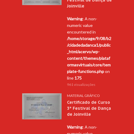
Joinville
Warning
: A non-
numeric value
encountered in
/home/storage/9/08/b2
/cidadedadanca1/public
_html/acervo/wp-
content/themes/plataf
ormasvirtuais/core/tem
plate-functions.php
on
line
175
961 visualizações
MATERIAL GRÁFICO
Certificado de Curso
3º Festival de Dança
de Joinville
Warning
: A non-
numeric value