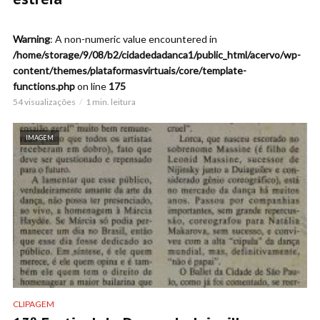
Warning
: A non-numeric value encountered in
/home/storage/9/08/b2/cidadedadanca1/public_html/acervo/wp-
content/themes/plataformasvirtuais/core/template-
functions.php
on line
175
54 visualizações
1 min. leitura
IMAGEM
CLIPAGEM