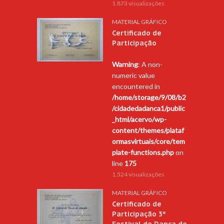
1.873 visualizações
MATERIAL GRÁFICO
Certificado de
Participação
Warning
: A non-
numeric value
encountered in
/home/storage/9/08/b2
/cidadedadanca1/public
_html/acervo/wp-
content/themes/plataf
ormasvirtuais/core/tem
plate-functions.php
on
line
175
1.524 visualizações
MATERIAL GRÁFICO
Certificado de
Participação 3º
Festival de Dança de