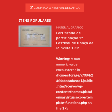
CONHEÇA O FESTIVAL DE DANÇA
ITENS POPULARES
MATERIAL GRÁFICO
Certificado de
participação 1º
Festival de Dança de
Joinville 1983
Warning
: A non-
numeric value
encountered in
/home/storage/9/08/b2
/cidadedadanca1/public
_html/acervo/wp-
content/themes/plataf
ormasvirtuais/core/tem
plate-functions.php
on
line
175