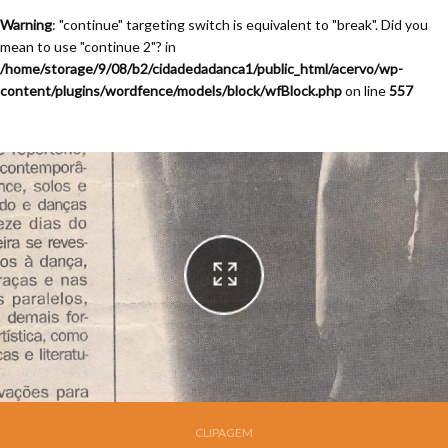
Warning
: "continue" targeting switch is equivalent to "break". Did you
mean to use "continue 2"? in
/home/storage/9/08/b2/cidadedadanca1/public_html/acervo/wp-
content/plugins/wordfence/models/block/wfBlock.php
on line
557
Festival de Dança de Joinville - 13a. Edição - 1995
CLIPAGEM