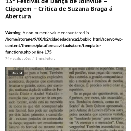
13º Festival de Dança de Joinville –
Clipagem – Crítica de Suzana Braga á
Abertura
Warning
: A non-numeric value encountered in
/home/storage/9/08/b2/cidadedadanca1/public_html/acervo/wp-
content/themes/plataformasvirtuais/core/template-
functions.php
on line
175
74 visualizações
1 min. leitura
IMAGEM