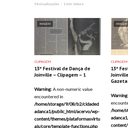
54 visualizações
1 min. leitura
IMAGEM
IMAGEM
CLIPAGEM
CLIPAGEM
13º Festival de Dança de
13º Fes
Joinville – Clipagem – 1
Joinvill
Gazeta 
Warning
: A non-numeric value
Warning
encountered in
encounte
/home/storage/9/08/b2/cidaded
/home/s
adanca1/public_html/acervo/wp-
adanca1
content/themes/plataformasvirtu
content/
ais/core/template-functions.php