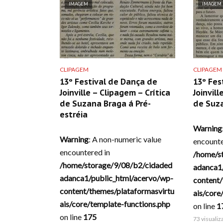
IMAGEM
IMAGEM
CLIPAGEM
CLIPAGEM
13º Festival de Dança de
13º Fes
Joinville – Clipagem – Crítica
Joinvill
de Suzana Braga á Pré-
de Suz
estréia
Warning
Warning
: A non-numeric value
encounte
encountered in
/home/s
/home/storage/9/08/b2/cidaded
adanca1
adanca1/public_html/acervo/wp-
content/
content/themes/plataformasvirtu
ais/core
ais/core/template-functions.php
on line
1
on line
175
73 visuali