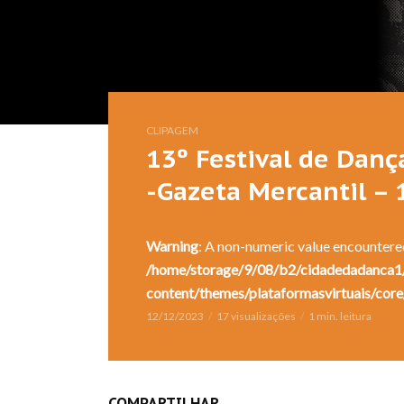
CLIPAGEM
13º Festival de Danç
-Gazeta Mercantil – 
Warning
: A non-numeric value encountere
/home/storage/9/08/b2/cidadedadanca1/
content/themes/plataformasvirtuais/core
12/12/2023
17 visualizações
1 min. leitura
COMPARTILHAR