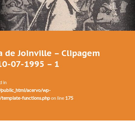
Festival de Dança de Joinville - 13a. Edição - 1995
a de Joinville – Clipagem
10-07-1995 – 1
d in
public_html/acervo/wp-
/template-functions.php
on line
175