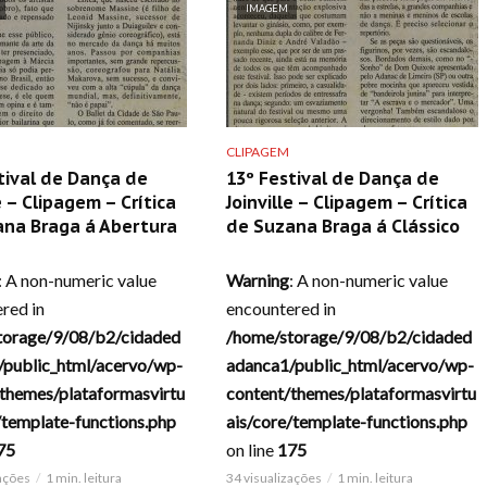
IMAGEM
CLIPAGEM
tival de Dança de
13º Festival de Dança de
e – Clipagem – Crítica
Joinville – Clipagem – Crítica
ana Braga á Abertura
de Suzana Braga á Clássico
: A non-numeric value
Warning
: A non-numeric value
red in
encountered in
torage/9/08/b2/cidaded
/home/storage/9/08/b2/cidaded
/public_html/acervo/wp-
adanca1/public_html/acervo/wp-
themes/plataformasvirtu
content/themes/plataformasvirtu
/template-functions.php
ais/core/template-functions.php
75
on line
175
zações
1 min. leitura
34 visualizações
1 min. leitura