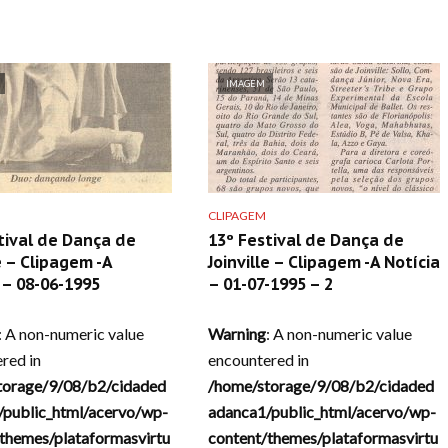
IMAGEM
CLIPAGEM
tival de Dança de
13º Festival de Dança de
e – Clipagem -A
Joinville – Clipagem -A Notícia
– 08-06-1995
– 01-07-1995 – 2
: A non-numeric value
Warning
: A non-numeric value
red in
encountered in
torage/9/08/b2/cidaded
/home/storage/9/08/b2/cidaded
/public_html/acervo/wp-
adanca1/public_html/acervo/wp-
themes/plataformasvirtu
content/themes/plataformasvirtu