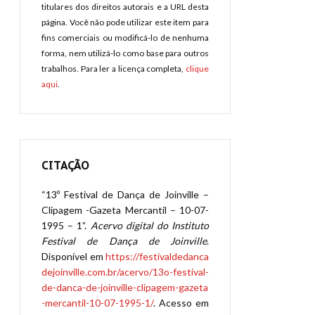
titulares dos direitos autorais e a URL desta
página. Você não pode utilizar este item para
fins comerciais ou modificá-lo de nenhuma
forma, nem utilizá-lo como base para outros
trabalhos. Para ler a licença completa,
clique
aqui
.
CITAÇÃO
“13º Festival de Dança de Joinville –
Clipagem -Gazeta Mercantil – 10-07-
1995 – 1”.
Acervo digital do Instituto
Festival de Dança de Joinville
.
Disponível em
https://festivaldedanca
dejoinville.com.br/acervo/13o-festival-
de-danca-de-joinville-clipagem-gazeta
-mercantil-10-07-1995-1/
. Acesso em