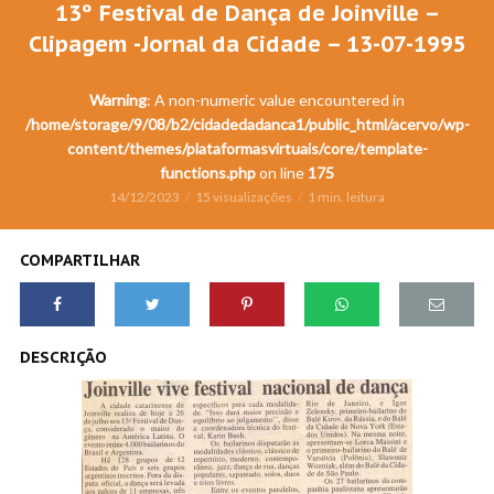
13º Festival de Dança de Joinville –
Clipagem -Jornal da Cidade – 13-07-1995
Warning
: A non-numeric value encountered in
/home/storage/9/08/b2/cidadedadanca1/public_html/acervo/wp-
content/themes/plataformasvirtuais/core/template-
functions.php
on line
175
14/12/2023
15 visualizações
1 min. leitura
COMPARTILHAR
DESCRIÇÃO