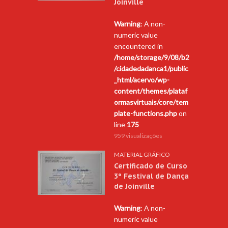
Joinville
Warning
: A non-
numeric value
encountered in
/home/storage/9/08/b2
/cidadedadanca1/public
_html/acervo/wp-
content/themes/plataf
ormasvirtuais/core/tem
plate-functions.php
on
line
175
959 visualizações
MATERIAL GRÁFICO
Certificado de Curso
3º Festival de Dança
de Joinville
Warning
: A non-
numeric value