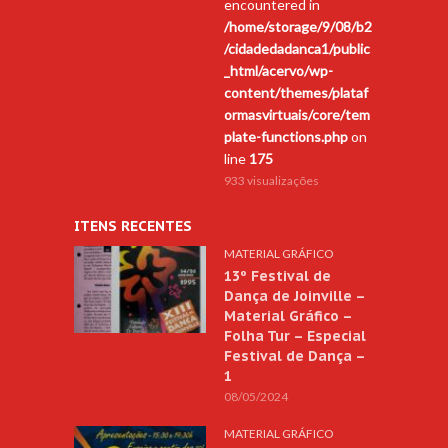
encountered in
/home/storage/9/08/b2
/cidadedadanca1/public
_html/acervo/wp-
content/themes/plataf
ormasvirtuais/core/tem
plate-functions.php
on
line
175
933 visualizações
ITENS RECENTES
MATERIAL GRÁFICO
13º Festival de
Dança de Joinville –
Material Gráfico –
Folha Tur – Especial
Festival de Dança –
1
08/05/2024
MATERIAL GRÁFICO