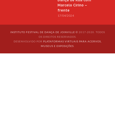
Marcelo Cirino –
frente
17/04/2024
INSTITUTO FESTIVAL DE DANÇA DE JOINVILLE
© 2017-2020. TODOS
OS DIREITOS RESERVADOS.
DESENVOLVIDO POR
PLATAFORMAS VIRTUAIS PARA ACERVOS,
MUSEUS E EXPOSIÇÕES
.