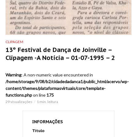
CLIPAGEM
13º Festival de Dança de Joinville –
Clipagem -A Notícia – 01-07-1995 – 2
Warning
: A non-numeric value encountered in
/home/storage/9/08/b2/cidadedadanca1/public_html/acervo/wp-
content/themes/plataformasvirtuais/core/template-
functions.php
on line
175
29 visualizações
1 min. leitura
INFORMAÇÕES
Título