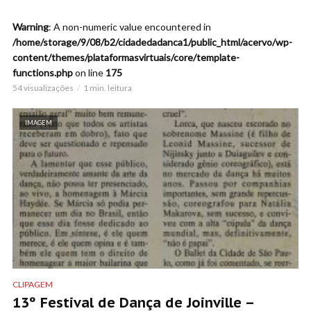
Warning
: A non-numeric value encountered in
/home/storage/9/08/b2/cidadedadanca1/public_html/acervo/wp-
content/themes/plataformasvirtuais/core/template-
functions.php
on line
175
54 visualizações
1 min. leitura
IMAGEM
CLIPAGEM
13º Festival de Dança de Joinville –