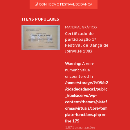
CONHEÇA O FESTIVAL DE DANÇA
ITENS POPULARES
MATERIAL GRÁFICO
Certificado de
participação 1º
Festival de Dança de
Joinville 1983
Warning
: A non-
numeric value
encountered in
/home/storage/9/08/b2
/cidadedadanca1/public
_html/acervo/wp-
content/themes/plataf
ormasvirtuais/core/tem
plate-functions.php
on
line
175
1.871 visualizações