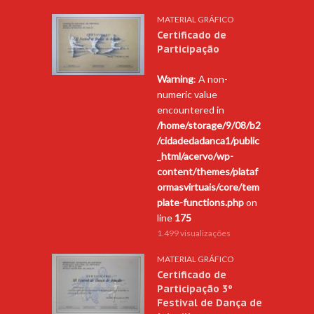
MATERIAL GRÁFICO
Certificado de
Participação
Warning
: A non-
numeric value
encountered in
/home/storage/9/08/b2
/cidadedadanca1/public
_html/acervo/wp-
content/themes/plataf
ormasvirtuais/core/tem
plate-functions.php
on
line
175
1.499 visualizações
MATERIAL GRÁFICO
Certificado de
Participação 3º
Festival de Dança de