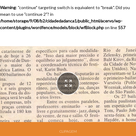
Warning
: "continue" targeting switch is equivalent to "break". Did you
mean to use "continue 2"? in
/home/storage/9/08/b2/cidadedadanca1/public_html/acervo/wp-
content/plugins/wordfence/models/block/wfBlock.php
on line
557
Festival de Dança de Joinville - 13a. Edição - 1995
CLIPAGEM