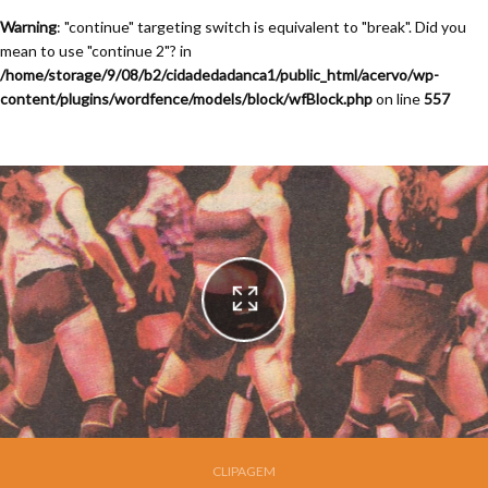
Warning
: "continue" targeting switch is equivalent to "break". Did you
mean to use "continue 2"? in
/home/storage/9/08/b2/cidadedadanca1/public_html/acervo/wp-
content/plugins/wordfence/models/block/wfBlock.php
on line
557
Festival de Dança de Joinville - 13a. Edição - 1995
CLIPAGEM