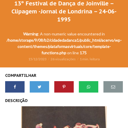
13º Festival de Dança de Joinville –
Clipagem -Jornal de Londrina – 24-06-
1995
Warning
: A non-numeric value encountered in
/home/storage/9/08/b2/cidadedadanca1/public_html/acervo/wp-
content/themes/plataformasvirtuais/core/template-
functions.php
on line
175
15/12/2023
26 visualizações
1 min. leitura
COMPARTILHAR
DESCRIÇÃO