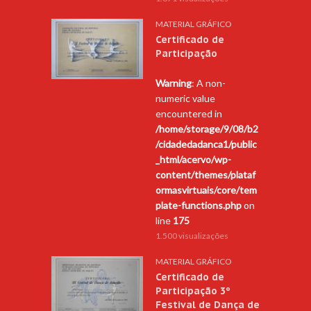
MATERIAL GRÁFICO
Certificado de
Participação
Warning
: A non-
numeric value
encountered in
/home/storage/9/08/b2
/cidadedadanca1/public
_html/acervo/wp-
content/themes/plataf
ormasvirtuais/core/tem
plate-functions.php
on
line
175
1.500 visualizações
MATERIAL GRÁFICO
Certificado de
Participação 3º
Festival de Dança de