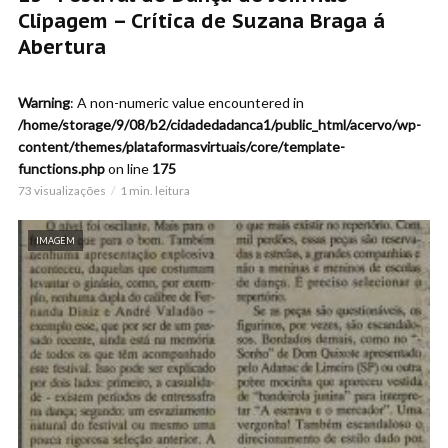
Clipagem – Crítica de Suzana Braga á
Abertura
Warning
: A non-numeric value encountered in
/home/storage/9/08/b2/cidadedadanca1/public_html/acervo/wp-
content/themes/plataformasvirtuais/core/template-
functions.php
on line
175
73 visualizações
1 min. leitura
IMAGEM