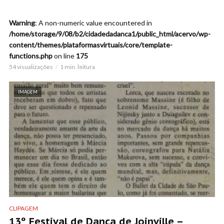
Warning
: A non-numeric value encountered in
/home/storage/9/08/b2/cidadedadanca1/public_html/acervo/wp-
content/themes/plataformasvirtuais/core/template-
functions.php
on line
175
54 visualizações
1 min. leitura
IMAGEM
CLIPAGEM
13º Festival de Dança de Joinville –