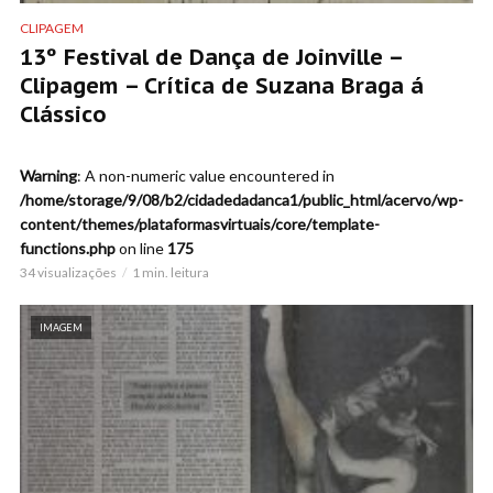
CLIPAGEM
13º Festival de Dança de Joinville –
Clipagem – Crítica de Suzana Braga á
Clássico
Warning
: A non-numeric value encountered in
/home/storage/9/08/b2/cidadedadanca1/public_html/acervo/wp-
content/themes/plataformasvirtuais/core/template-
functions.php
on line
175
34 visualizações
1 min. leitura
IMAGEM