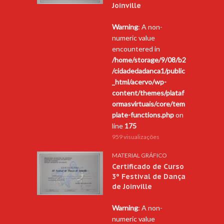
Joinville
Warning
: A non-
numeric value
encountered in
/home/storage/9/08/b2
/cidadedadanca1/public
_html/acervo/wp-
content/themes/plataf
ormasvirtuais/core/tem
plate-functions.php
on
line
175
959 visualizações
MATERIAL GRÁFICO
Certificado de Curso
3º Festival de Dança
de Joinville
Warning
: A non-
numeric value