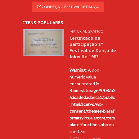
CONHEÇA O FESTIVAL DE DANÇA
ITENS POPULARES
MATERIAL GRÁFICO
Certificado de
participação 1º
Festival de Dança de
Joinville 1983
Warning
: A non-
numeric value
encountered in
/home/storage/9/08/b2
/cidadedadanca1/public
_html/acervo/wp-
content/themes/plataf
ormasvirtuais/core/tem
plate-functions.php
on
line
175
1.871 visualizações