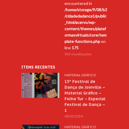
encountered in
/home/storage/9/08/b2
/cidadedadanca1/public
_html/acervo/wp-
content/themes/plataf
ormasvirtuais/core/tem
plate-functions.php
on
line
175
933 visualizações
ITENS RECENTES
MATERIAL GRÁFICO
13º Festival de
Dança de Joinville –
Material Gráfico –
Folha Tur – Especial
Festival de Dança –
1
08/05/2024
MATERIAL GRÁFICO