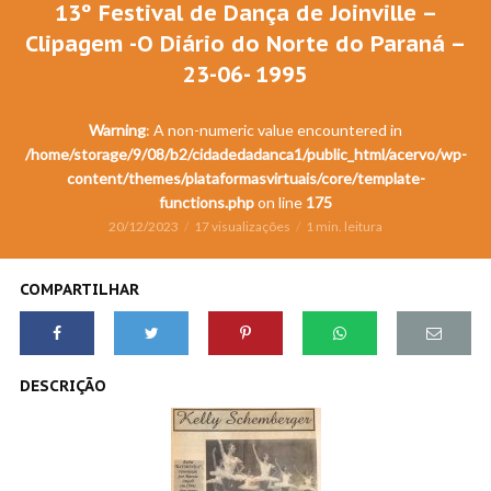
13º Festival de Dança de Joinville –
Clipagem -O Diário do Norte do Paraná –
23-06- 1995
Warning
: A non-numeric value encountered in
/home/storage/9/08/b2/cidadedadanca1/public_html/acervo/wp-
content/themes/plataformasvirtuais/core/template-
functions.php
on line
175
20/12/2023
17 visualizações
1 min. leitura
COMPARTILHAR
DESCRIÇÃO