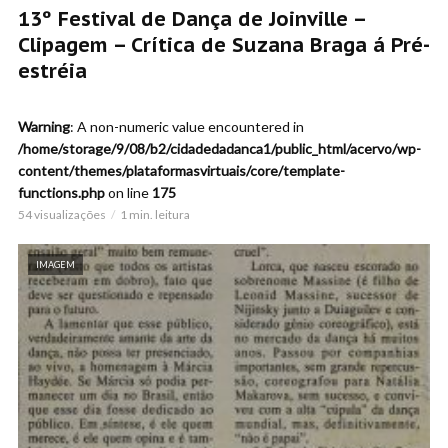
13º Festival de Dança de Joinville –
Clipagem – Crítica de Suzana Braga á Pré-
estréia
Warning
: A non-numeric value encountered in
/home/storage/9/08/b2/cidadedadanca1/public_html/acervo/wp-
content/themes/plataformasvirtuais/core/template-
functions.php
on line
175
54 visualizações
1 min. leitura
IMAGEM