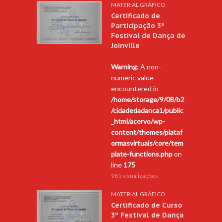
MATERIAL GRÁFICO
Certificado de
Participação 3º
Festival de Dança de
Joinville
Warning
: A non-
numeric value
encountered in
/home/storage/9/08/b2
/cidadedadanca1/public
_html/acervo/wp-
content/themes/plataf
ormasvirtuais/core/tem
plate-functions.php
on
line
175
961 visualizações
MATERIAL GRÁFICO
Certificado de Curso
3º Festival de Dança