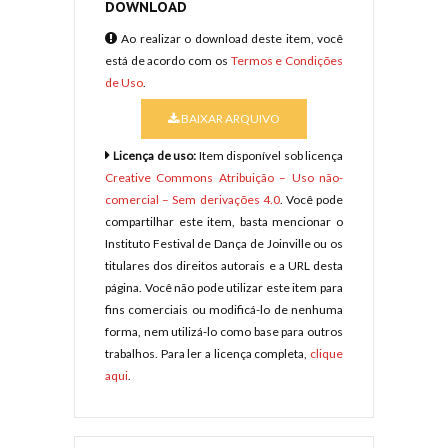
DOWNLOAD
Ao realizar o download deste item, você
está de acordo com os
Termos e Condições
de Uso
.
BAIXAR ARQUIVO
Licença de uso:
Item disponível sob licença
Creative Commons Atribuição – Uso não-
comercial – Sem derivações 4.0
. Você pode
compartilhar este item, basta mencionar o
Instituto Festival de Dança de Joinville ou os
titulares dos direitos autorais e a URL desta
página. Você não pode utilizar este item para
fins comerciais ou modificá-lo de nenhuma
forma, nem utilizá-lo como base para outros
trabalhos. Para ler a licença completa,
clique
aqui
.