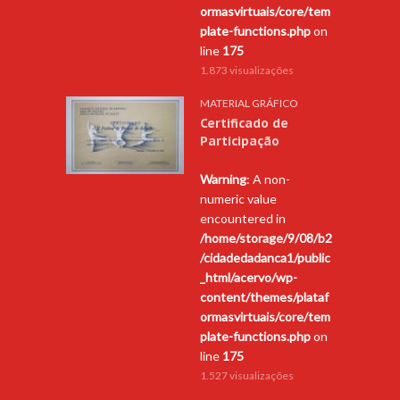
ormasvirtuais/core/tem
plate-functions.php
on
line
175
1.873 visualizações
MATERIAL GRÁFICO
Certificado de
Participação
Warning
: A non-
numeric value
encountered in
/home/storage/9/08/b2
/cidadedadanca1/public
_html/acervo/wp-
content/themes/plataf
ormasvirtuais/core/tem
plate-functions.php
on
line
175
1.527 visualizações