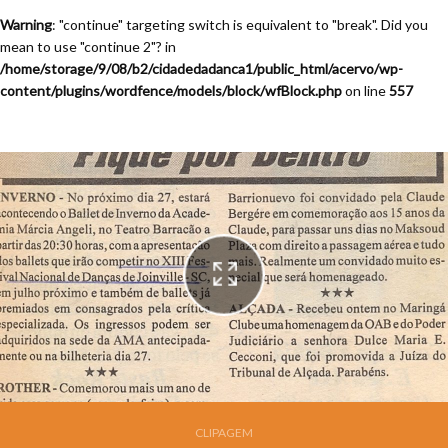
Warning
: "continue" targeting switch is equivalent to "break". Did you
mean to use "continue 2"? in
/home/storage/9/08/b2/cidadedadanca1/public_html/acervo/wp-
content/plugins/wordfence/models/block/wfBlock.php
on line
557
Festival de Dança de Joinville - 13a. Edição - 1995
CLIPAGEM