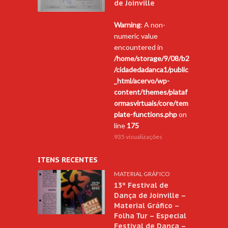
de Joinville
Warning
: A non-
numeric value
encountered in
/home/storage/9/08/b2
/cidadedadanca1/public
_html/acervo/wp-
content/themes/plataf
ormasvirtuais/core/tem
plate-functions.php
on
line
175
935 visualizações
ITENS RECENTES
MATERIAL GRÁFICO
13º Festival de
Dança de Joinville –
Material Gráfico –
Folha Tur – Especial
Festival de Dança –